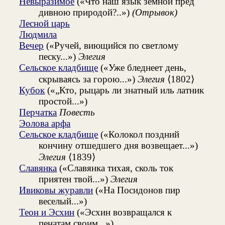
Невыразимое
(«Что наш язык земной пред
дивною природой?..»)
(Отрывок)
Лесной царь
Людмила
Вечер
(«Ручей, виющийся по светлому
песку...»)
Элегия
Сельское кладбище
(«Уже бледнеет день,
скрываясь за горою...»)
Элегия
⟨1802⟩
Кубок
(«„Кто, рыцарь ли знатный иль латник
простой...»)
Перчатка
Повесть
Эолова арфа
Сельское кладбище
(«Колокол поздний
кончину отшедшего дня возвещает...»)
Элегия
⟨1839⟩
Славянка
(«Славянка тихая, сколь ток
приятен твой...»)
Элегия
Ивиковы журавли
(«На Посидонов пир
веселый...»)
Теон и Эсхин
(«Эсхин возвращался к
пенатам своим...»)