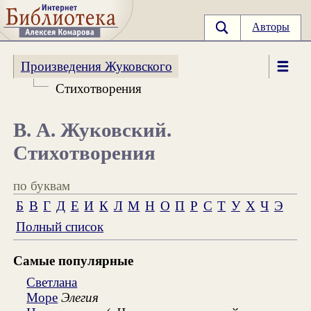
Авторы
Произведения Жуковского
Стихотворения
В. А. Жуковский.
Стихотворения
по буквам
Б
В
Г
Д
Е
И
К
Л
М
Н
О
П
Р
С
Т
У
Х
Ч
Э
Полный список
Самые популярные
Светлана
Море
Элегия