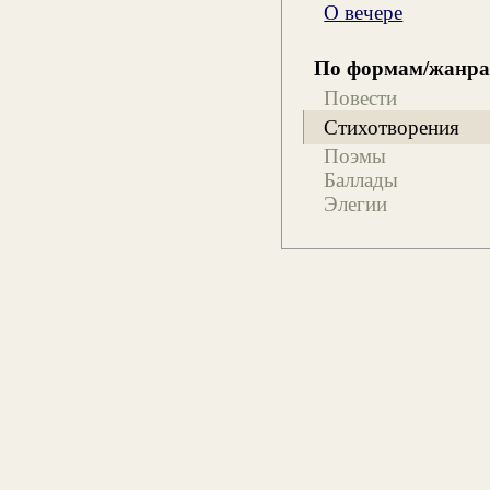
О вечере
По формам/жанр
Повести
Стихотворения
Поэмы
Баллады
Элегии