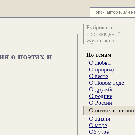
Рубрикатор
произведений
Жуковского
По темам
ия о поэтах и
О любви
О природе
О весне
О Новом Годе
О дружбе
О родине
О России
О поэтах и поэзии
О жизни
О море
Об утре