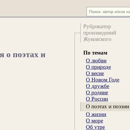
Рубрикатор
произведений
Жуковского
По темам
я о поэтах и
О любви
О природе
О весне
О Новом Годе
О дружбе
О родине
О России
О поэтах и поэзии
О жизни
О море
Об утре