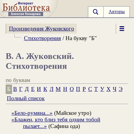
Авторы
Произведения Жуковского
Стихотворения
/ На букву "Б"
В. А. Жуковский.
Стихотворения
по буквам
Б
В
Г
Д
Е
И
К
Л
М
Н
О
П
Р
С
Т
У
Х
Ч
Э
Полный список
«Бело-румяна...»
(Майское утро)
«Блажен, кто близ тебя одним тобой
пылает...»
(Сафина ода)