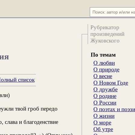
Рубрикатор
произведений
Жуковского
По темам
ния
О любви
О природе
О весне
олный список
О Новом Годе
О дружбе
вли)
О родине
О России
еужли твой гроб передо
О поэтах и поэз
О жизни
 слава и благоденствие
О море
Об утре