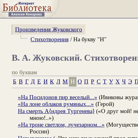
Произведения Жуковского
Стихотворения
/ На букву "Н"
В. А. Жуковский. Стихотворе
по буквам
Б
В
Г
Д
Е
И
К
Л
М
Н
О
П
Р
С
Т
У
Х
Ч
Э
П
«На Посидонов пир веселый...»
(Ивиковы жура
«На лоне облаков румяных...»
(Герой)
На смерть А⟨ндрея Тургенева⟩
(«О друг мой! н
мною!..»)
«На троне светлом, лучезарном...»
(Могущество,
России)