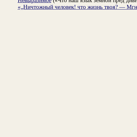
Невыразимое
(«Что наш язык земной пред див
«„Ничтожный человек! что жизнь твоя? — Мгно