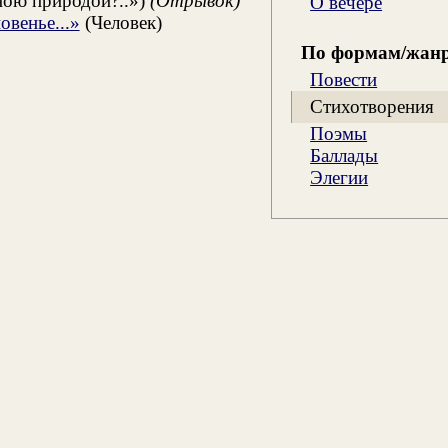
ною природой?..»)
(Отрывок)
О вечере
венье...»
(Человек)
По формам/жан
Повести
Стихотворения
Поэмы
Баллады
Элегии