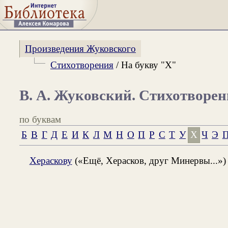
Произведения Жуковского
Стихотворения
/ На букву "Х"
В. А. Жуковский. Стихотворе
по буквам
Б
В
Г
Д
Е
И
К
Л
М
Н
О
П
Р
С
Т
У
Х
Ч
Э
П
Хераскову
(«Ещё, Херасков, друг Минервы...»)