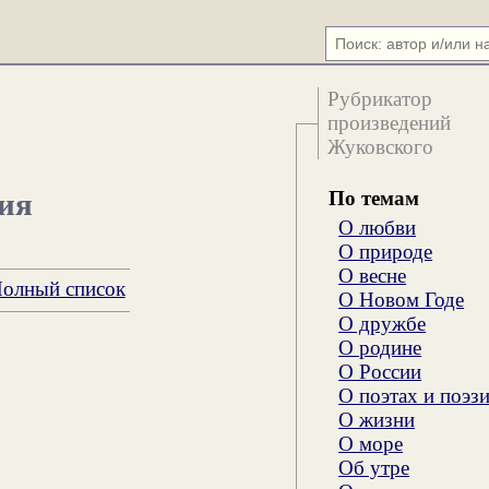
Рубрикатор
произведений
Жуковского
По темам
ния
О любви
О природе
О весне
олный список
О Новом Годе
О дружбе
О родине
О России
О поэтах и поэз
О жизни
О море
Об утре