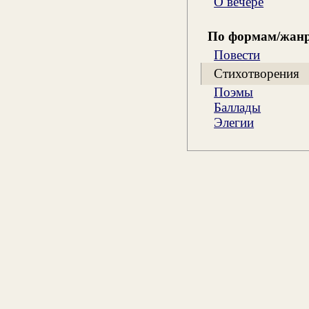
О вечере
По формам/жан
Повести
Стихотворения
Поэмы
Баллады
Элегии