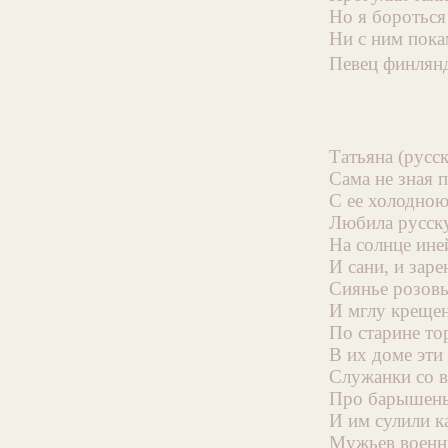
Но я бороться
Ни с ним покам
Певец финлян
Татьяна (русс
Сама не зная 
С ее холодно
Любила русск
На солнце ине
И сани, и зар
Сиянье розовы
И мглу крещен
По старине то
В их доме эти 
Служанки со в
Про барышень
И им сулили к
Мужьев военн