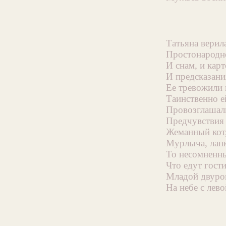
Татьяна верил
Простонародн
И снам, и кар
И предсказани
Ее тревожили
Таинственно е
Провозглашали
Предчувствия 
Жеманный кот,
Мурлыча, лап
То несомненны
Что едут гост
Младой двуро
На небе с лев