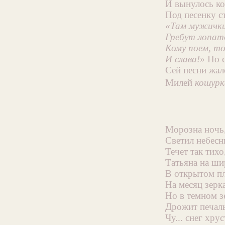
И вынулось ко
Под песенку с
«Там мужички
Гребут лопат
Кому поем, т
И слава!»
Но с
Сей песни жал
Милей
кошурк
Морозна ночь,
Светил небес
Течет так тихо,
Татьяна на ши
В открытом пл
На месяц зерк
Но в темном з
Дрожит печаль
Чу... снег хру