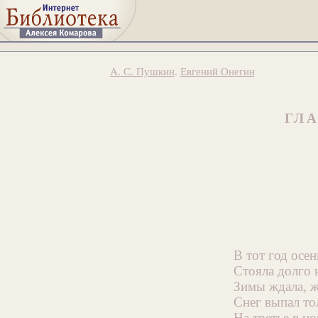
А. С. Пушкин
.
Евгений Онегин
ГЛ
В тот год осе
Стояла долго 
Зимы ждала, ж
Снег выпал то
На третье в н