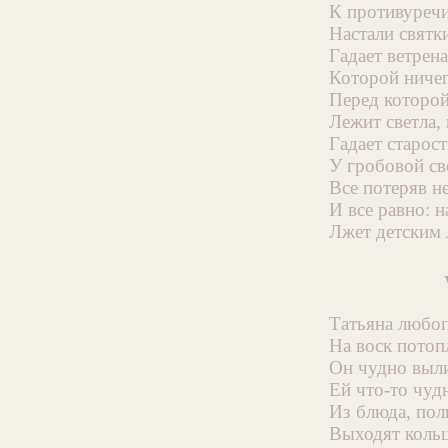
К противуречи
Настали святки
Гадает ветрена
Которой ничег
Перед которой
Лежит светла,
Гадает старост
У гробовой св
Все потеряв н
И все равно: 
Лжет детским 
Татьяна любо
На воск потоп
Он чудно выл
Ей что-то чудн
Из блюда, пол
Выходят коль