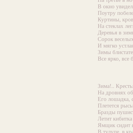
В окно увидел
Поутру побел
Куртины, кров
На стеклах ле
Деревья в зим
Сорок веселых
И мягко устла
Зимы блистат
Все ярко, все 
Зима!.. Кресть
На дровнях об
Его лошадка, 
Плетется рысь
Бразды пушис
Летит кибитка
Ямщик сидит 
В тулупе, в к