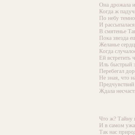
Она дрожала и
Когда ж падуч
По небу темно
И рассыпалася
В смятенье Та
Пока звезда ещ
Желанье сердц
Когда случало
Ей встретить 
Иль быстрый 
Перебегал дор
Не зная, что н
Предчувствий 
Ждала несчаст
Что ж? Тайну 
И в самом ужа
Так нас приро