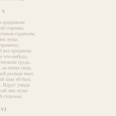
V
а преданьям
ой старины,
точным гаданьям,
ям луны.
 приметы;
й все предметы
 что-нибудь,
теснили грудь.
 на печке сидя,
кой рыльце мыл:
й знак ей был,
и. Вдруг увидя
гий лик луны
ой стороны,
VI