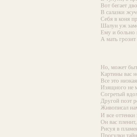
Вот бегает дв
В салазки
жуч
Себя в коня п
Шалун уж зам
Ему и больно 
А мать грозит 
Но, может быт
Картины вас н
Все это низка
Изящного не м
Согретый вдо
Другой поэт 
Живописал на
И все оттенки
Он вас пленит,
Рисуя в пламе
Прогулки тайн