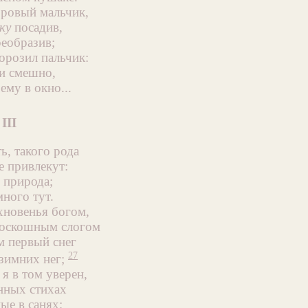
оровый мальчик,
ку
посадив,
реобразив;
орозил пальчик:
и смешно,
ему в окно...
III
ь, такого рода
е привлекут:
я природа;
ного тут.
хновенья богом,
роскошным слогом
м первый снег
27
 зимних нег;
 я в том уверен,
нных стихах
ые в санях;