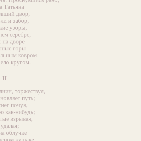
а Татьяна
евший двор,
ли и забор,
гкие узоры,
нем серебре,
 на дворе
нные горы
ельным ковром.
бело кругом.
II
янин, торжествуя,
новляет путь;
снег почуя,
ю как-нибудь;
тые взрывая,
 удалая;
на облучке
расном кушаке.