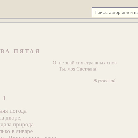
АВА ПЯТАЯ
О, не знай сих страшных снов
Ты, моя Светлана!
Жуковский.
I
нняя погода
на дворе,
дала природа.
лько в январе
очь. Проснувшись рано,