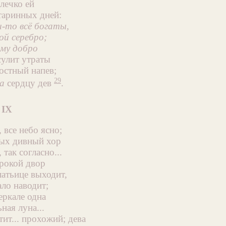
лечко ей
таринных дней:
-то всё богаты,
ой серебро;
ому добро
улит утраты
остный напев;
29
а
сердцу дев
.
IX
 все небо ясно;
ных дивный хор
 так согласно...
рокой двор
атьице выходит,
ало наводит;
еркале одна
ная луна...
стит... прохожий; дева