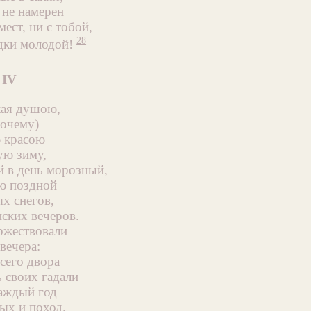
 не намерен
ест, ни с тобой,
28
дки молодой!
IV
кая душою,
почему)
ю красою
ую зиму,
й в день морозный,
ею поздной
х снегов,
ских вечеров.
ржествовали
вечера:
сего двора
 своих гадали
аждый год
ых и поход.