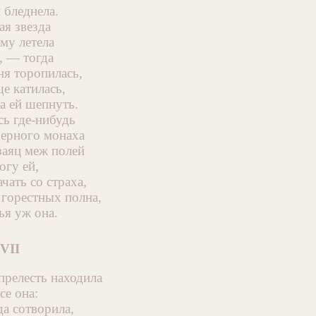
 бледнела.
ая звезда
му летела
, — тогда
ня торопилась,
е катилась,
а ей шепнуть.
сь где-нибудь
черного монаха
заяц меж полей
огу ей,
ачать со страха,
горестных полна,
ья уж она.
VII
прелесть находила
се она:
да сотворила,