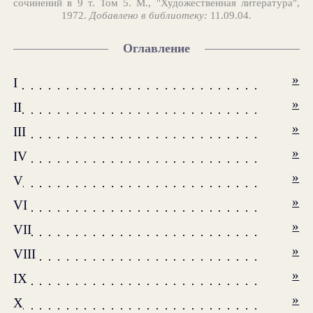
сочинений в 9 т. Том 5. М., "Художественная литература",
1972.
Добавлено в библиотеку:
11.09.04.
Оглавление
»
I
»
II
»
III
»
IV
»
V
»
VI
»
VII
»
VIII
»
IX
»
X