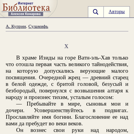
Авторы
А. Куприн
.
Суламифь
X
В храме Изиды на горе Ватн-эль-Хав только
что отошла первая часть великого тайнодействия,
на которую допускались верующие малого
посвящения. Очередной жрец — древний старец
в белой одежде, с бритой головой, безусый и
безбородый, повернулся с возвышения алтаря к
народу и произнес тихим, усталым голосом:
— Пребывайте в мире, сыновья мои и
дочери. Усовершенствуйтесь в подвигах.
Прославляйте имя богини. Благословение ее над
вами да пребудет во веки веков.
Он вознес свои руки над народом,