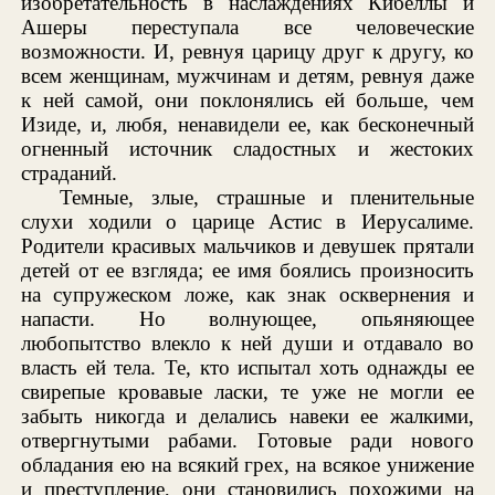
изобретательность в наслаждениях Кибеллы и
Ашеры переступала все человеческие
возможности. И, ревнуя царицу друг к другу, ко
всем женщинам, мужчинам и детям, ревнуя даже
к ней самой, они поклонялись ей больше, чем
Изиде, и, любя, ненавидели ее, как бесконечный
огненный источник сладостных и жестоких
страданий.
Темные, злые, страшные и пленительные
слухи ходили о царице Астис в Иерусалиме.
Родители красивых мальчиков и девушек прятали
детей от ее взгляда; ее имя боялись произносить
на супружеском ложе, как знак осквернения и
напасти. Но волнующее, опьяняющее
любопытство влекло к ней души и отдавало во
власть ей тела. Те, кто испытал хоть однажды ее
свирепые кровавые ласки, те уже не могли ее
забыть никогда и делались навеки ее жалкими,
отвергнутыми рабами. Готовые ради нового
обладания ею на всякий грех, на всякое унижение
и преступление, они становились похожими на