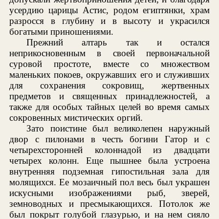
усердию царицы Астис, родом египтянки, храм
разросся в глубину и в высоту и украсился
богатыми приношениями.
Прежний алтарь так и остался
неприкосновенным в своей первоначальной
суровой простоте, вместе со множеством
маленьких покоев, окружавших его и служивших
для сохранения сокровищ, жертвенных
предметов и священных принадлежностей, а
также для особых тайных целей во время самых
сокровенных мистических оргий.
Зато поистине был великолепен наружный
двор с пилонами в честь богини Гатор и с
четырехсторонней колоннадой из двадцати
четырех колонн. Еще пышнее была устроена
внутренняя подземная гипостильная зала для
молящихся. Ее мозаичный пол весь был украшен
искусными изображениями рыб, зверей,
земноводных и пресмыкающихся. Потолок же
был покрыт голубой глазурью, и на нем сияло