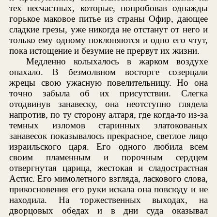
тех несчастных, которые, попробовав однажды
горькое маковое питье из страны Офир, дающее
сладкие грезы, уже никогда не отстанут от него и
только ему одному поклоняются и одно его чтут,
пока истощение и безумие не прервут их жизни.
Медленно колыхалось в жарком воздухе
опахало. В безмолвном восторге созерцали
жрецы свою ужасную повелительницу. Но она
точно забыла об их присутствии. Слегка
отодвинув занавеску, она неотступно глядела
напротив, по ту сторону алтаря, где когда-то из-за
темных изломов старинных златокованых
занавесок показывалось прекрасное, светлое лицо
израильского царя. Его одного любила всем
своим пламенным и порочным сердцем
отвергнутая царица, жестокая и сладострастная
Астис. Его мимолетного взгляда, ласкового слова,
прикосновения его руки искала она повсюду и не
находила. На торжественных выходах, на
дворцовых обедах и в дни суда оказывал