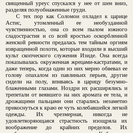
священный уреус спускался у нее от шеи вниз,
разделяя полуобнаженные груди.
С тех пор как Соломон охладел к царице
Астис, утомленный ее необузданной
чувственностью, она со всем пылом южного
сладострастия и со всей яростью оскорбленной
женской ревности предалась тем тайным оргиям
извращенной похоти, которые входили в высший
культ скопческого служения Изиде. Она всегда
показывалась окруженная жрецами-кастратами, и
даже теперь, когда один из них мерно обвевал ее
голову опахалом из павлиньих перьев, другие
сидели на полу, впиваясь в царицу безумно-
блаженными глазами. Ноздри их расширялись и
трепетали от веявшего на них аромата ее тела, и
дрожащими пальцами они старались незаметно
прикоснуться к краю ее чуть колебавшейся легкой
одежды. Их чрезмерная, никогда не
удовлетворяющаяся страстность изощряла их
воображение до крайних пределов. Их