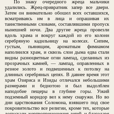
По знаку очередного жреца мальчики
удалились. Жрец-привратник запер все двери.
Затем он внимательно обошел всех оставшихся,
всматриваясь им в лица и опрашивая их
таинственными словами, составлявшими пропуск
нынешней ночи. Два другие жреца провезли
вдоль храма и вокруг каждой из его колонн
серебряную кадильницу на колесах. Сипим,
густым, пьянящим, ароматным фимиамом
наполнился храм, и сквозь слои дыма едва стали
видны разноцветные огни лампад, сделанных из
прозрачных камней, — лампад, оправленных в
резное золото и подвешенных к потолку на
длинных серебряных цепях. В давнее время этот
храм Озириса и Изиды отличался небольшими
размерами и беднотою и был выдолблен
наподобие пещеры в глубине горы. Узкий
подземный коридор вел к нему снаружи. Но во
дни царствования Соломона, взявшего под свое
покровительство все религии, кроме тех, которые
допускали жертвоприношения детей, и благодаря