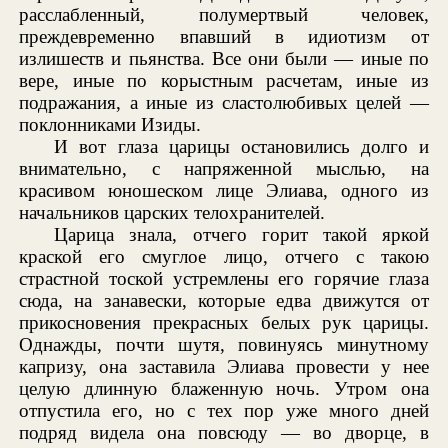
расслабленный, полумертвый человек,
преждевременно впавший в идиотизм от
излишеств и пьянства. Все они были — иные по
вере, иные по корыстным расчетам, иные из
подражания, а иные из сластолюбивых целей —
поклонниками Изиды.
И вот глаза царицы остановились долго и
внимательно, с напряженной мыслью, на
красивом юношеском лице Элиава, одного из
начальников царских телохранителей.
Царица знала, отчего горит такой яркой
краской его смуглое лицо, отчего с такою
страстной тоской устремлены его горячие глаза
сюда, на занавески, которые едва движутся от
прикосновения прекрасных белых рук царицы.
Однажды, почти шутя, повинуясь минутному
капризу, она заставила Элиава провести у нее
целую длинную блаженную ночь. Утром она
отпустила его, но с тех пор уже много дней
подряд видела она повсюду — во дворце, в