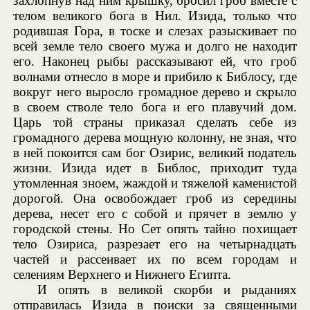
захлопнув над ним крышку, бросил гроб вместе с
телом великого бога в Нил. Изида, только что
родившая Гора, в тоске и слезах разыскивает по
всей земле тело своего мужа и долго не находит
его. Наконец рыбы рассказывают ей, что гроб
волнами отнесло в море и прибило к Библосу, где
вокруг него выросло громадное дерево и скрыло
в своем стволе тело бога и его плавучий дом.
Царь той страны приказал сделать себе из
громадного дерева мощную колонну, не зная, что
в ней покоится сам бог Озирис, великий податель
жизни. Изида идет в Библос, приходит туда
утомленная зноем, жаждой и тяжелой каменистой
дорогой. Она освобождает гроб из середины
дерева, несет его с собой и прячет в землю у
городской стены. Но Сет опять тайно похищает
тело Озириса, разрезает его на четырнадцать
частей и рассеивает их по всем городам и
селениям Верхнего и Нижнего Египта.
И опять в великой скорби и рыданиях
отправилась Изида в поиски за священными