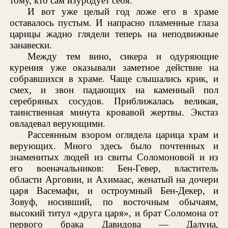
тому, кто сам изуродует себя.
И вот уже целый год ложе его в храме
оставалось пустым. И напрасно пламенные глаза
царицы жадно глядели теперь на неподвижные
занавески.
Между тем вино, сикера и одуряющие
курения уже оказывали заметное действие на
собравшихся в храме. Чаще слышались крик, и
смех, и звон падающих на каменный пол
серебряных сосудов. Приближалась великая,
таинственная минута кровавой жертвы. Экстаз
овладевал верующими.
Рассеянным взором оглядела царица храм и
верующих. Много здесь было почтенных и
знаменитых людей из свиты Соломоновой и из
его военачальников: Бен-Гевер, властитель
области Арговии, и Ахимаас, женатый на дочери
царя Васемафи, и остроумный Бен-Декер, и
Зовуф, носивший, по восточным обычаям,
высокий титул «друга царя», и брат Соломона от
первого брака Давидова — Далуиа,