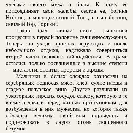
членами своего мужа и брата. К плачу ее
присоединяет свои жалобы сестра ее, богиня
Нефтис, и могущественный Тоот, и сын богини,
светлый Гор, Горизит.
Таков был тайный смысл нынешней
процессии в первой половине священнослужения.
Теперь, по уходе простых верующих и после
небольшого отдыха, надлежало совершиться
второй части великого тайнодействия. В храме
остались только посвященные в высшие степени
— мистагоги, эпопты, пророки и жрецы.
Мальчики в белых одеждах разносили на
серебряных подносах мясо, хлеб, сухие плоды и
сладкое пелузское вино. Другие разливали из
узкогорлых тирских сосудов сикеру, которую в те
времена давали перед казнью преступникам для
возбуждения в них мужества, но которая также
обладала великим свойством порождать и
поддерживать в людях огонь священного
безумия.