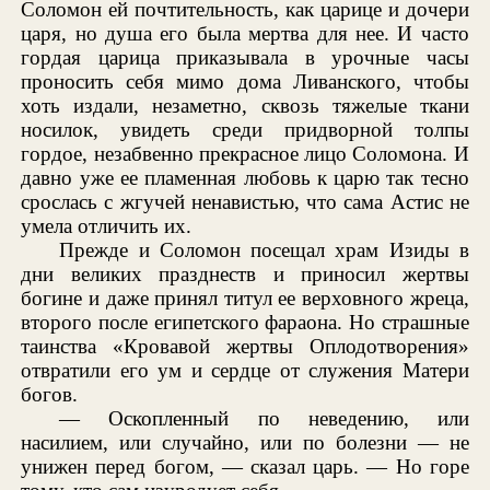
Соломон ей почтительность, как царице и дочери
царя, но душа его была мертва для нее. И часто
гордая царица приказывала в урочные часы
проносить себя мимо дома Ливанского, чтобы
хоть издали, незаметно, сквозь тяжелые ткани
носилок, увидеть среди придворной толпы
гордое, незабвенно прекрасное лицо Соломона. И
давно уже ее пламенная любовь к царю так тесно
срослась с жгучей ненавистью, что сама Астис не
умела отличить их.
Прежде и Соломон посещал храм Изиды в
дни великих празднеств и приносил жертвы
богине и даже принял титул ее верховного жреца,
второго после египетского фараона. Но страшные
таинства «Кровавой жертвы Оплодотворения»
отвратили его ум и сердце от служения Матери
богов.
— Оскопленный по неведению, или
насилием, или случайно, или по болезни — не
унижен перед богом, — сказал царь. — Но горе