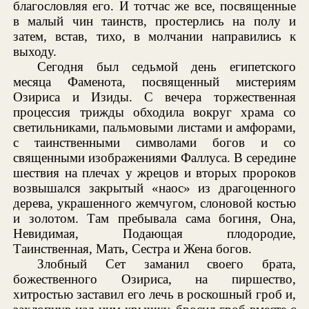
благословляя его. И тотчас же все, посвященные
в малый чин таинств, простерлись на полу и
затем, встав, тихо, в молчании направились к
выходу.
Сегодня был седьмой день египетского
месяца Фаменота, посвященный мистериям
Озириса и Изиды. С вечера торжественная
процессия трижды обходила вокруг храма со
светильниками, пальмовыми листами и амфорами,
с таинственными символами богов и со
священными изображениями Фаллуса. В середине
шествия на плечах у жрецов и вторых пророков
возвышался закрытый «наос» из драгоценного
дерева, украшенного жемчугом, слоновой костью
и золотом. Там пребывала сама богиня, Она,
Невидимая, Подающая плодородие,
Таинственная, Мать, Сестра и Жена богов.
Злобный Сет заманил своего брата,
божественного Озириса, на пиршество,
хитростью заставил его лечь в роскошный гроб и,