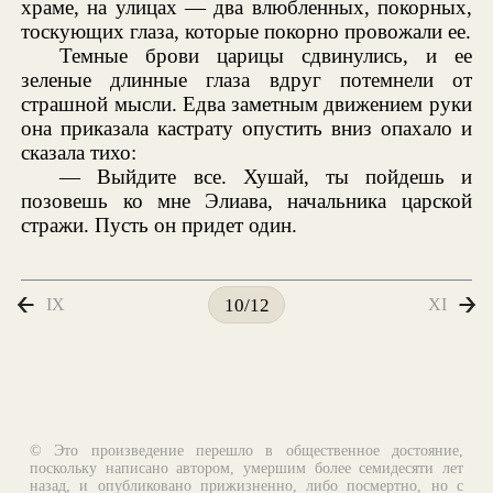
храме, на улицах — два влюбленных, покорных,
тоскующих глаза, которые покорно провожали ее.
Темные брови царицы сдвинулись, и ее
зеленые длинные глаза вдруг потемнели от
страшной мысли. Едва заметным движением руки
она приказала кастрату опустить вниз опахало и
сказала тихо:
— Выйдите все. Хушай, ты пойдешь и
позовешь ко мне Элиава, начальника царской
стражи. Пусть он придет один.
IX
XI
10/12
© Это произведение перешло в общественное достояние,
поскольку написано автором, умершим более семидесяти лет
назад, и опубликовано прижизненно, либо посмертно, но с