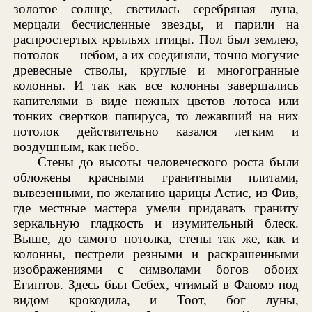
золотое солнце, светилась серебряная луна,
мерцали бесчисленные звезды, и парили на
распростертых крыльях птицы. Пол был землею,
потолок — небом, а их соединяли, точно могучие
древесные стволы, круглые и многогранные
колонны. И так как все колонны завершались
капителями в виде нежных цветов лотоса или
тонких свертков папируса, то лежавший на них
потолок действительно казался легким и
воздушным, как небо.
Стены до высоты человеческого роста были
обложены красными гранитными плитами,
вывезенными, по желанию царицы Астис, из Фив,
где местные мастера умели придавать граниту
зеркальную гладкость и изумительный блеск.
Выше, до самого потолка, стены так же, как и
колонны, пестрели резными и раскрашенными
изображениями с символами богов обоих
Египтов. Здесь был Себех, чтимый в Фаюмэ под
видом крокодила, и Тоот, бог луны,