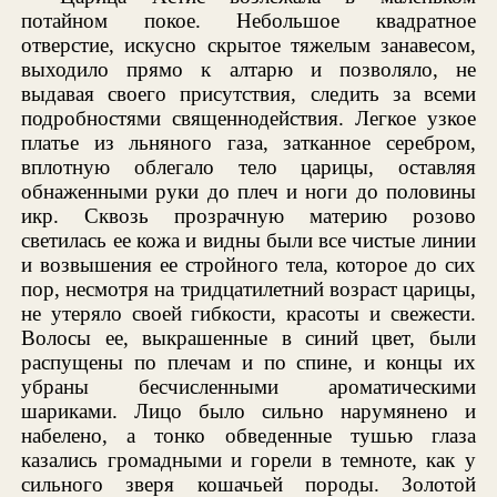
потайном покое. Небольшое квадратное
отверстие, искусно скрытое тяжелым занавесом,
выходило прямо к алтарю и позволяло, не
выдавая своего присутствия, следить за всеми
подробностями священнодействия. Легкое узкое
платье из льняного газа, затканное серебром,
вплотную облегало тело царицы, оставляя
обнаженными руки до плеч и ноги до половины
икр. Сквозь прозрачную материю розово
светилась ее кожа и видны были все чистые линии
и возвышения ее стройного тела, которое до сих
пор, несмотря на тридцатилетний возраст царицы,
не утеряло своей гибкости, красоты и свежести.
Волосы ее, выкрашенные в синий цвет, были
распущены по плечам и по спине, и концы их
убраны бесчисленными ароматическими
шариками. Лицо было сильно нарумянено и
набелено, а тонко обведенные тушью глаза
казались громадными и горели в темноте, как у
сильного зверя кошачьей породы. Золотой