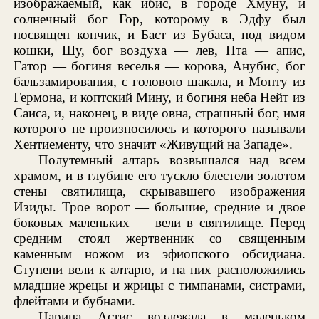
изображаемый, как ибис, в городе Хмуну, и
солнечный бог Гор, которому в Эдфу был
посвящен копчик, и Баст из Бубаса, под видом
кошки, Шу, бог воздуха — лев, Пта — апис,
Гатор — богиня веселья — корова, Анубис, бог
бальзамирования, с головою шакала, и Монту из
Гермона, и коптский Мину, и богиня неба Нейт из
Саиса, и, наконец, в виде овна, страшный бог, имя
которого не произносилось и которого называли
Хентиементу, что значит «Живущий на Западе».
Полутемный алтарь возвышался над всем
храмом, и в глубине его тускло блестели золотом
стены святилища, скрывавшего изображения
Изиды. Трое ворот — большие, средние и двое
боковых маленьких — вели в святилище. Перед
средним стоял жертвенник со священным
каменным ножом из эфиопского обсидиана.
Ступени вели к алтарю, и на них расположились
младшие жрецы и жрицы с тимпанами, систрами,
флейтами и бубнами.
Царица Астис возлежала в маленьком