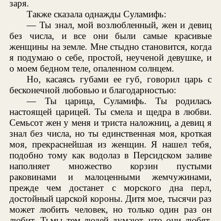
заря.
Также сказала однажды Суламифь:
— Ты знал, мой возлюбленный, жен и девиц
без числа, и все они были самые красивые
женщины на земле. Мне стыдно становится, когда
я подумаю о себе, простой, неученой девушке, и
о моем бедном теле, опаленном солнцем.
Но, касаясь губами ее губ, говорил царь с
бесконечной любовью и благодарностью:
— Ты царица, Суламифь. Ты родилась
настоящей царицей. Ты смела и щедра в любви.
Семьсот жен у меня и триста наложниц, а девиц я
знал без числа, но ты единственная моя, кроткая
моя, прекраснейшая из женщин. Я нашел тебя,
подобно тому как водолаз в Персидском заливе
наполняет множество корзин пустыми
раковинами и малоценными жемчужинами,
прежде чем достанет с морского дна перл,
достойный царской короны. Дитя мое, тысячи раз
может любить человек, но только один раз он
любит. Тьмы тем людей думают, что они любят,