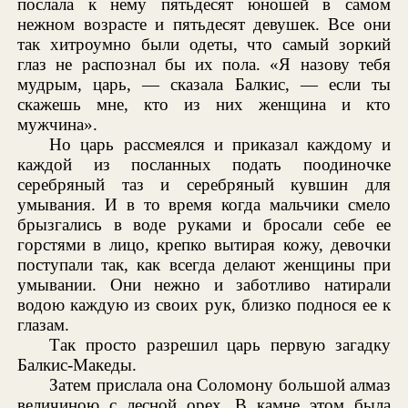
послала к нему пятьдесят юношей в самом
нежном возрасте и пятьдесят девушек. Все они
так хитроумно были одеты, что самый зоркий
глаз не распознал бы их пола. «Я назову тебя
мудрым, царь, — сказала Балкис, — если ты
скажешь мне, кто из них женщина и кто
мужчина».
Но царь рассмеялся и приказал каждому и
каждой из посланных подать поодиночке
серебряный таз и серебряный кувшин для
умывания. И в то время когда мальчики смело
брызгались в воде руками и бросали себе ее
горстями в лицо, крепко вытирая кожу, девочки
поступали так, как всегда делают женщины при
умывании. Они нежно и заботливо натирали
водою каждую из своих рук, близко поднося ее к
глазам.
Так просто разрешил царь первую загадку
Балкис-Македы.
Затем прислала она Соломону большой алмаз
величиною с лесной орех. В камне этом была