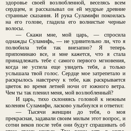
здоровье своей возлюбленной, веселясь всем
сердцем, и рассказывал он ей мудрые древние
странные сказания. И рука Суламифи покоилась
на его голове, гладила его волнистые черные
волосы.
— Скажи мне, мой царь, — спросила
однажды Суламифь, — не удивительно ли, что я
полюбила тебя так внезапно? Я теперь
припоминаю все, и мне кажется, что я стала
принадлежать тебе с самого первого мгновения,
когда не успела еще увидеть тебя, а только
услышала твой голос. Сердце мое затрепетало и
раскрылось навстречу к тебе, как раскрывается
цветок во время летней ночи от южного ветра.
Чем ты так пленил меня, мой возлюбленный?
И царь, тихо склоняясь головой к нежным
коленям Суламифи, ласково улыбнулся и ответил:
— Тысячи женщин до тебя, о моя
прекрасная, задавали своим милым этот вопрос, и
сотни веков после тебя они будут спрашивать об