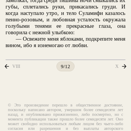
замолкал, тогда среди тишины ночи смыкались их
губы, сплетались руки, прикасались груди. И
когда наступало утро, и тело Суламифи казалось
пенно-розовым, и любовная усталость окружала
голубыми тенями ее прекрасные глаза, она
говорила с нежной улыбкою:
— Освежите меня яблоками, подкрепите меня
вином, ибо я изнемогаю от любви.
VIII
X
9/12
© Это произведение перешло в общественное достояние,
поскольку написано автором, умершим более семидесяти лет
назад, и опубликовано прижизненно, либо посмертно, но с
момента публикации также прошло более семидесяти лет. Оно
может свободно использоваться любым лицом без чьего-либо
согласия или разрешения и без выплаты авторского