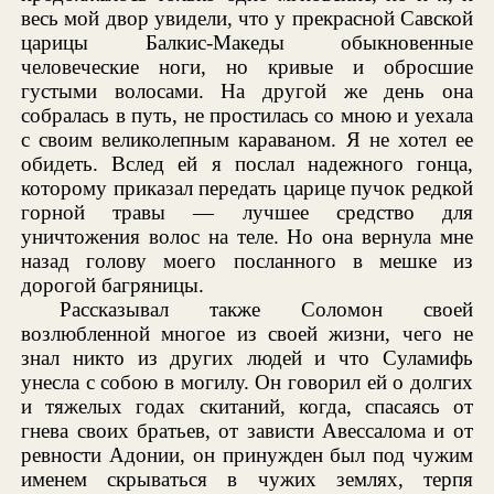
весь мой двор увидели, что у прекрасной Савской
царицы Балкис-Македы обыкновенные
человеческие ноги, но кривые и обросшие
густыми волосами. На другой же день она
собралась в путь, не простилась со мною и уехала
с своим великолепным караваном. Я не хотел ее
обидеть. Вслед ей я послал надежного гонца,
которому приказал передать царице пучок редкой
горной травы — лучшее средство для
уничтожения волос на теле. Но она вернула мне
назад голову моего посланного в мешке из
дорогой багряницы.
Рассказывал также Соломон своей
возлюбленной многое из своей жизни, чего не
знал никто из других людей и что Суламифь
унесла с собою в могилу. Он говорил ей о долгих
и тяжелых годах скитаний, когда, спасаясь от
гнева своих братьев, от зависти Авессалома и от
ревности Адонии, он принужден был под чужим
именем скрываться в чужих землях, терпя