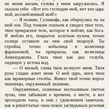
по моим жилам, голова у меня закружилась. Я
сказала себе: «Вот кто господин мой, вот кто царь
мой, возлюбленный мой!»
— Я помню, Суламифь, как обернулась ты на
мой зов. Под тонким платьем я увидел твое тело,
твое прекрасное тело, которое я люблю, как бога.
Я люблю его, покрытое золотым пухом, точно
солнце оставило на нем свой поцелуй. Ты
стройна, точно кобылица в колеснице
фараоновой, ты прекрасна, как колесница
Амиподавова. Глаза твои как два голубя,
сидящих у истока вод.
— О милый, слова твои волнуют меня. Твоя
рука сладко жжет меня. О мой царь, ноги твои
как мраморные столбы. Живот твой точно ворох
пшеницы, окруженный лилиями.
Окруженные, осиянные молчаливым светом
луны, они забывали о времени, о месте, и вот
проходили часы, и они с удивлением замечали,
как в решетчатые окна покоя заглядывала розовая