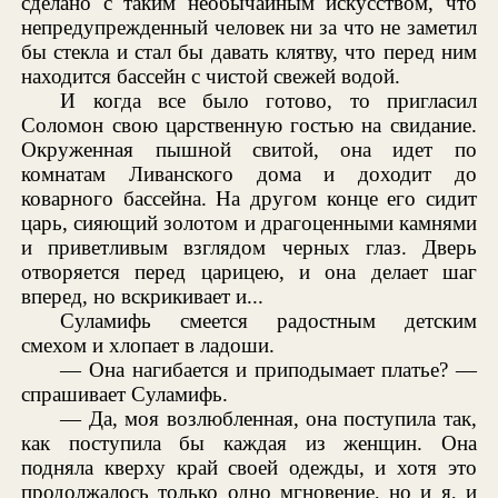
сделано с таким необычайным искусством, что
непредупрежденный человек ни за что не заметил
бы стекла и стал бы давать клятву, что перед ним
находится бассейн с чистой свежей водой.
И когда все было готово, то пригласил
Соломон свою царственную гостью на свидание.
Окруженная пышной свитой, она идет по
комнатам Ливанского дома и доходит до
коварного бассейна. На другом конце его сидит
царь, сияющий золотом и драгоценными камнями
и приветливым взглядом черных глаз. Дверь
отворяется перед царицею, и она делает шаг
вперед, но вскрикивает и...
Суламифь смеется радостным детским
смехом и хлопает в ладоши.
— Она нагибается и приподымает платье? —
спрашивает Суламифь.
— Да, моя возлюбленная, она поступила так,
как поступила бы каждая из женщин. Она
подняла кверху край своей одежды, и хотя это
продолжалось только одно мгновение, но и я, и