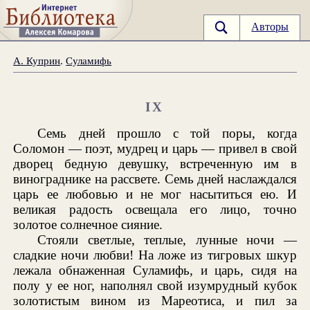
Авторы
А. Куприн
.
Суламифь
IX
Семь дней прошло с той поры, когда
Соломон — поэт, мудрец и царь — привел в свой
дворец бедную девушку, встреченную им в
винограднике на рассвете. Семь дней наслаждался
царь ее любовью и не мог насытиться ею. И
великая радость освещала его лицо, точно
золотое солнечное сияние.
Стояли светлые, теплые, лунные ночи —
сладкие ночи любви! На ложе из тигровых шкур
лежала обнаженная Суламифь, и царь, сидя на
полу у ее ног, наполнял свой изумрудный кубок
золотистым вином из Мареотиса, и пил за