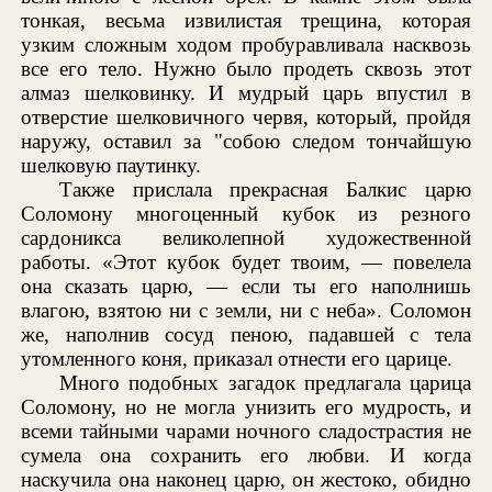
тонкая, весьма извилистая трещина, которая
узким сложным ходом пробуравливала насквозь
все его тело. Нужно было продеть сквозь этот
алмаз шелковинку. И мудрый царь впустил в
отверстие шелковичного червя, который, пройдя
наружу, оставил за "собою следом тончайшую
шелковую паутинку.
Также прислала прекрасная Балкис царю
Соломону многоценный кубок из резного
сардоникса великолепной художественной
работы. «Этот кубок будет твоим, — повелела
она сказать царю, — если ты его наполнишь
влагою, взятою ни с земли, ни с неба». Соломон
же, наполнив сосуд пеною, падавшей с тела
утомленного коня, приказал отнести его царице.
Много подобных загадок предлагала царица
Соломону, но не могла унизить его мудрость, и
всеми тайными чарами ночного сладострастия не
сумела она сохранить его любви. И когда
наскучила она наконец царю, он жестоко, обидно