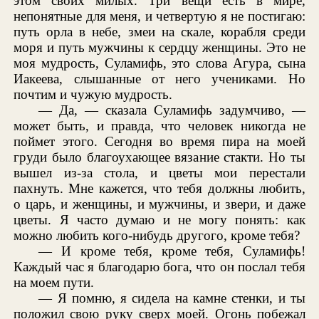
этом своих милых. Три вещи есть в мире,
непонятные для меня, и четвертую я не постигаю:
путь орла в небе, змеи на скале, корабля среди
моря и путь мужчины к сердцу женщины. Это не
моя мудрость, Суламифь, это слова Агура, сына
Иакеева, слышанные от него учениками. Но
почтим и чужую мудрость.
— Да, — сказала Суламифь задумчиво, —
может быть, и правда, что человек никогда не
поймет этого. Сегодня во время пира на моей
груди было благоухающее вязание стакти. Но ты
вышел из-за стола, и цветы мои перестали
пахнуть. Мне кажется, что тебя должны любить,
о царь, и женщины, и мужчины, и звери, и даже
цветы. Я часто думаю и не могу понять: как
можно любить кого-нибудь другого, кроме тебя?
— И кроме тебя, кроме тебя, Суламифь!
Каждый час я благодарю бога, что он послал тебя
на моем пути.
— Я помню, я сидела на камне стенки, и ты
положил свою руку сверх моей. Огонь побежал