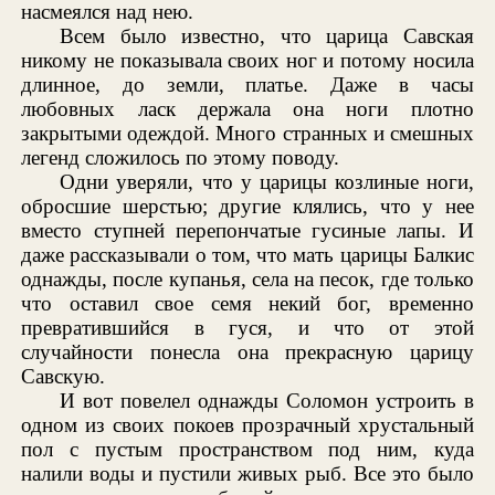
насмеялся над нею.
Всем было известно, что царица Савская
никому не показывала своих ног и потому носила
длинное, до земли, платье. Даже в часы
любовных ласк держала она ноги плотно
закрытыми одеждой. Много странных и смешных
легенд сложилось по этому поводу.
Одни уверяли, что у царицы козлиные ноги,
обросшие шерстью; другие клялись, что у нее
вместо ступней перепончатые гусиные лапы. И
даже рассказывали о том, что мать царицы Балкис
однажды, после купанья, села на песок, где только
что оставил свое семя некий бог, временно
превратившийся в гуся, и что от этой
случайности понесла она прекрасную царицу
Савскую.
И вот повелел однажды Соломон устроить в
одном из своих покоев прозрачный хрустальный
пол с пустым пространством под ним, куда
налили воды и пустили живых рыб. Все это было