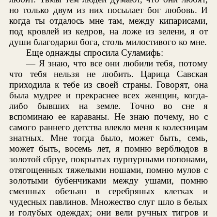
но только двум из них посылает бог любовь. И
когда ты отдалось мне там, между кипарисами,
под кровлей из кедров, на ложе из зелени, я от
души благодарил бога, столь милостивого ко мне.
Еще однажды спросила Суламифь:
— Я знаю, что все они любили тебя, потому
что тебя нельзя не любить. Царица Савская
приходила к тебе из своей страны. Говорят, она
была мудрее и прекраснее всех женщин, когда-
либо бывших на земле. Точно во сне я
вспоминаю ее караваны. Не знаю почему, но с
самого раннего детства влекло меня к колесницам
знатных. Мне тогда было, может быть, семь,
может быть, восемь лет, я помню верблюдов в
золотой сбруе, покрытых пурпурными попонами,
отягощенных тяжелыми ношами, помню мулов с
золотыми бубенчиками между ушами, помню
смешных обезьян в серебряных клетках и
чудесных павлинов. Множество слуг шло в белых
и голубых одеждах; они вели ручных тигров и