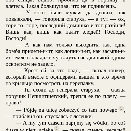
влетела. Такая большущая, что не поднимешь.
— У кого были мужья да деньги, так
повыехали, — говорила старуха, — а тут — ох,
горе-то, горе, последний домишко и тот разбили!
Вишь как, вишь как палит злодей! Господи,
Господи!
— А как нам только выходить, как одна
бомба прилети-и-ит, как лопни-и-ит, как засыпи-и-
ит землею так даже чуть-чуть нас дяинькой одним
оскретком не задело.
— Крест ей за это надо, — сказал юнкер,
который вместе с офицерами вышел в это время
на крыльцо посмотреть на перепалку.
— Ты сходи до генерала, старуха, — сказал
поручик Непшитшетский, трепля ее по плечу, —
право!
1
— Pójdę na ulicę zobaczyć co tam nowego
,
— прибавил он, спускаясь с лесенки.
— A my tym czasem napijmy się wódki, bo coś
2
dusza w piętu ucieka
, — сказал, смеясь, веселый