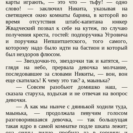
карты играють, — это что — тьфу! — одно
слово! — заключил Никита, указывая на
светящееся окно комнаты барина, в которой во
время отсутствия штабс-капитана юнкер
Жвадческий позвал к себе на кутеж, по случаю
получения креста, гостей: подпоручика Угровича
и поручика Непшитшетского, того самого,
которому надо было идти на бастион и который
был нездоров флюсом.
— Звездочки-то, звездочки так и катятся, —
глядя на небо, прервала девочка молчание,
последовавшее за словами Никиты, — вон, вон
еще скатилась! К чему это так? а, маынька?
— Совсем разобьют домишко наш, —
сказала старуха, вздыхая и не отвечая на вопрос
девочки.
— А как мы нынче с дяинькой ходили туда,
маынька, — продолжала певучим голосом
разговорившаяся девочка, — так большущая
такая ядро в самой комнатке подле шкапа лежит;
она сенцы, видно, пробила да в горницу и