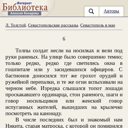
Авторы
Л. Толстой
.
Севастопольские рассказы
.
Севастополь в мае
6
Толпы солдат несли на носилках и вели под
руки раненых. На улице было совершенно темно;
только редко, редко где светились окна в
гошпитале или у засидевшихся офицеров. С
бастионов доносился тот же грохот орудий и
ружейной перепалки, и те же огни вспыхивали на
черном небе. Изредка слышался топот лошади
проскакавшего ординарца, стон раненого, шаги и
говор носильщиков или женский говор
испуганных жителей, вышедших на крылечко
посмотреть на канонаду.
В числе последних был и знакомый нам
Никита, старая матроска, с которой он помирился