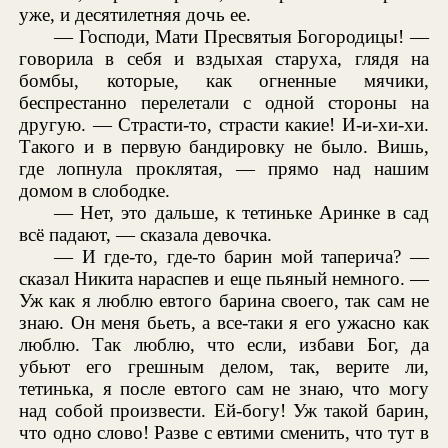
уже, и десятилетняя дочь ее.
— Господи, Мати Пресвятыя Богородицы! —
говорила в себя и вздыхая старуха, глядя на
бомбы, которые, как огненные мячики,
беспрестанно перелетали с одной стороны на
другую. — Страсти-то, страсти какие! И-и-хи-хи.
Такого и в первую бандировку не было. Вишь,
где лопнула проклятая, — прямо над нашим
домом в слободке.
— Нет, это дальше, к тетиньке Аринке в сад
всё падают, — сказала девочка.
— И где-то, где-то барин мой таперича? —
сказал Никита нараспев и еще пьяный немного. —
Уж как я люблю евтого барина своего, так сам не
знаю. Он меня бьеть, а все-таки я его ужасно как
люблю. Так люблю, что если, избави Бог, да
убьют его грешным делом, так, верите ли,
тетинька, я после евтого сам не знаю, что могу
над собой произвести. Ей-богу! Уж такой барин,
что одно слово! Разве с евтими сменить, что тут в