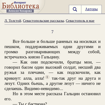
Авторы
Л. Толстой
.
Севастопольские рассказы
.
Севастополь в мае
7
Все больше и больше раненых на носилках и
пешком, поддерживаемых одни другими и
громко разговаривающих между собой,
встречалось князю Гальцину.
— Как они подскочили, братцы мои, —
говорил басом один высокий солдат, несший два
ружья за плечами, — как подскочили, как
1
крикнут: алла, алла!
так-так друг на друга и
лезут. Одних бьешь, а другие лезут — ничего не
сделаешь. Видимо-невидимо...
Но в этом месте рассказа Гальцин остановил
его.
— Ты с бастиона?