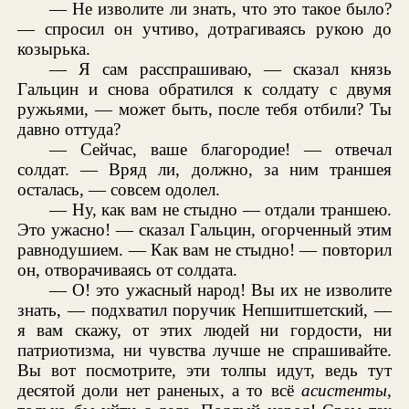
— Не изволите ли знать, что это такое было?
— спросил он учтиво, дотрагиваясь рукою до
козырька.
— Я сам расспрашиваю, — сказал князь
Гальцин и снова обратился к солдату с двумя
ружьями, — может быть, после тебя отбили? Ты
давно оттуда?
— Сейчас, ваше благородие! — отвечал
солдат. — Вряд ли, должно, за ним траншея
осталась, — совсем одолел.
— Ну, как вам не стыдно — отдали траншею.
Это ужасно! — сказал Гальцин, огорченный этим
равнодушием. — Как вам не стыдно! — повторил
он, отворачиваясь от солдата.
— О! это ужасный народ! Вы их не изволите
знать, — подхватил поручик Непшитшетский, —
я вам скажу, от этих людей ни гордости, ни
патриотизма, ни чувства лучше не спрашивайте.
Вы вот посмотрите, эти толпы идут, ведь тут
десятой доли нет раненых, а то всё
асистенты,