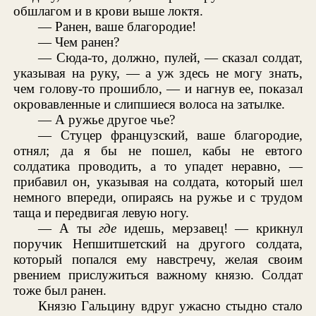
обшлагом и в крови выше локтя.
— Ранен, ваше благородие!
— Чем ранен?
— Сюда-то, должно, пулей, — сказал солдат,
указывая на руку, — а уж здесь не могу знать,
чем голову-то прошибло, — и нагнув ее, показал
окровавленные и слипшиеся волоса на затылке.
— А ружье другое чье?
— Стуцер французский, ваше благородие,
отнял; да я бы не пошел, кабы не евтого
солдатика проводить, а то упадет неравно, —
прибавил он, указывая на солдата, который шел
немного впереди, опираясь на ружье и с трудом
таща и передвигая левую ногу.
— А ты
где
идешь, мерзавец! — крикнул
поручик Непшитшетский на другого солдата,
который попался ему навстречу, желая своим
рвением прислужиться важному князю. Солдат
тоже был ранен.
Князю Гальцину вдруг ужасно стыдно стало