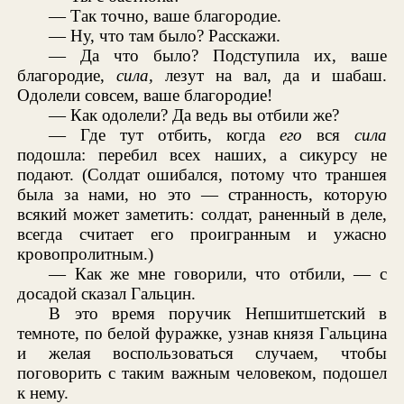
— Так точно, ваше благородие.
— Ну, что там было? Расскажи.
— Да что было? Подступила их, ваше
благородие,
сила,
лезут на вал, да и шабаш.
Одолели совсем, ваше благородие!
— Как одолели? Да ведь вы отбили же?
— Где тут отбить, когда
его
вся
сила
подошла: перебил всех наших, а сикурсу не
подают. (Солдат ошибался, потому что траншея
была за нами, но это — странность, которую
всякий может заметить: солдат, раненный в деле,
всегда считает его проигранным и ужасно
кровопролитным.)
— Как же мне говорили, что отбили, — с
досадой сказал Гальцин.
В это время поручик Непшитшетский в
темноте, по белой фуражке, узнав князя Гальцина
и желая воспользоваться случаем, чтобы
поговорить с таким важным человеком, подошел
к нему.