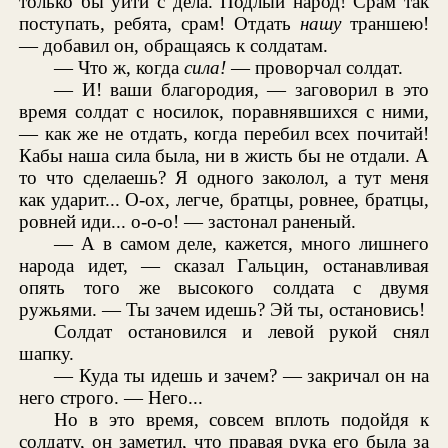
только бы уйти с дела. Подлый народ! Срам так
поступать, ребята, срам! Отдать
нашу
траншею!
— добавил он, обращаясь к солдатам.
— Что ж, когда
сила!
— проворчал солдат.
— И! ваши благородия, — заговорил в это
время солдат с носилок, поравнявшихся с ними,
— как же не отдать, когда перебил всех почитай!
Кабы наша сила была, ни в жисть бы не отдали. А
то что сделаешь? Я одного заколол, а тут меня
как ударит... О-ох, легче, братцы, ровнее, братцы,
ровней иди... о-о-о! — застонал раненый.
— А в самом деле, кажется, много лишнего
народа идет, — сказал Гальцин, останавливая
опять того же высокого солдата с двумя
ружьями. — Ты зачем идешь? Эй ты, остановись!
Солдат остановился и левой рукой снял
шапку.
— Куда ты идешь и зачем? — закричал он на
него строго. — Него...
Но в это время, совсем вплоть подойдя к
солдату, он заметил, что правая рука его была за