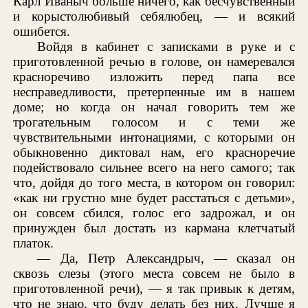
Карл Иваныч больше ничего, как бесчувственный
и корыстолюбивый себялюбец, — и всякий
ошибется.
Войдя в кабинет с записками в руке и с
приготовленной речью в голове, он намеревался
красноречиво изложить перед папа все
несправедливости, претерпенные им в нашем
доме; но когда он начал говорить тем же
трогательным голосом и с теми же
чувствительными интонациями, с которыми он
обыкновенно диктовал нам, его красноречие
подействовало сильнее всего на него самого; так
что, дойдя до того места, в котором он говорил:
«как ни грустно мне будет расстаться с детьми»,
он совсем сбился, голос его задрожал, и он
принужден был достать из кармана клетчатый
платок.
— Да, Петр Александрыч, — сказал он
сквозь слезы (этого места совсем не было в
приготовленной речи), — я так привык к детям,
что не знаю, что буду делать без них. Лучше я