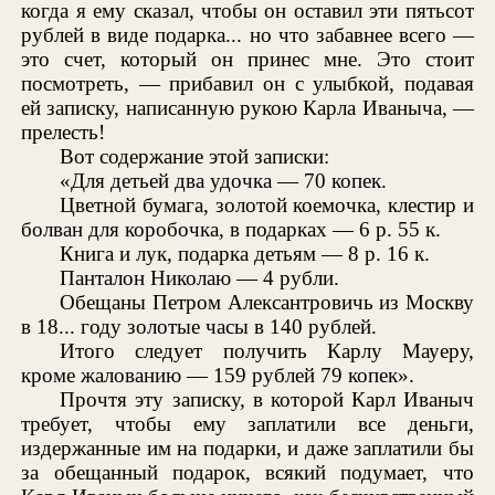
когда я ему сказал, чтобы он оставил эти пятьсот
рублей в виде подарка... но что забавнее всего —
это счет, который он принес мне. Это стоит
посмотреть, — прибавил он с улыбкой, подавая
ей записку, написанную рукою Карла Иваныча, —
прелесть!
Вот содержание этой записки:
«Для детьей два удочка — 70 копек.
Цветной бумага, золотой коемочка, клестир и
болван для коробочка, в подарках — 6 р. 55 к.
Книга и лук, подарка детьям — 8 р. 16 к.
Панталон Николаю — 4 рубли.
Обещаны Петром Алексантровичь из Москву
в 18... году золотые часы в 140 рублей.
Итого следует получить Карлу Мауеру,
кроме жалованию — 159 рублей 79 копек».
Прочтя эту записку, в которой Карл Иваныч
требует, чтобы ему заплатили все деньги,
издержанные им на подарки, и даже заплатили бы
за обещанный подарок, всякий подумает, что