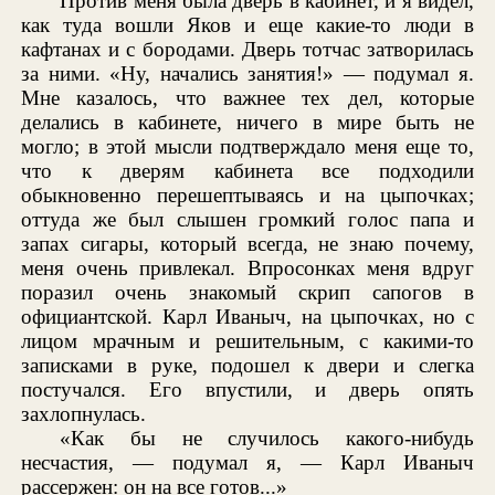
Против меня была дверь в кабинет, и я видел,
как туда вошли Яков и еще какие-то люди в
кафтанах и с бородами. Дверь тотчас затворилась
за ними. «Ну, начались занятия!» — подумал я.
Мне казалось, что важнее тех дел, которые
делались в кабинете, ничего в мире быть не
могло; в этой мысли подтверждало меня еще то,
что к дверям кабинета все подходили
обыкновенно перешептываясь и на цыпочках;
оттуда же был слышен громкий голос папа и
запах сигары, который всегда, не знаю почему,
меня очень привлекал. Впросонках меня вдруг
поразил очень знакомый скрип сапогов в
официантской. Карл Иваныч, на цыпочках, но с
лицом мрачным и решительным, с какими-то
записками в руке, подошел к двери и слегка
постучался. Его впустили, и дверь опять
захлопнулась.
«Как бы не случилось какого-нибудь
несчастия, — подумал я, — Карл Иваныч
рассержен: он на все готов...»