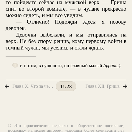
то пойдемте сейчас на мужской верх — Гриша
спит во второй комнате, — в чулане прекрасно
можно сидеть, и мы всё увидим.
— Отлично! Подожди здесь: я позову
девочек.
Девочки выбежали, и мы отправились на
верх. Не без спору решив, кому первому войти в
темный чулан, мы уселись и стали ждать.
и потом, в сущности, он славный малый
(франц.).
1
Глава X. Что за человек был мой отец?
Глава XII. Гриша
11/28
© Это произведение перешло в общественное достояние,
поскольку написано автором, умершим более семидесяти лет