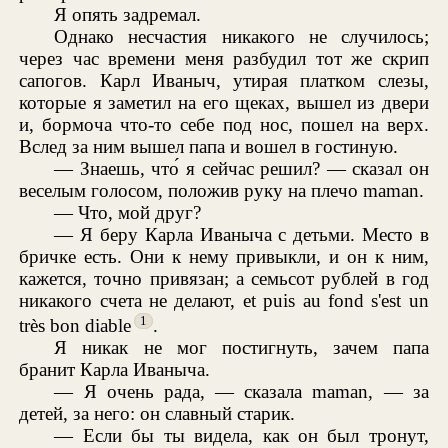
Я опять задремал.
Однако несчастия никакого не случилось;
через час времени меня разбудил тот же скрип
сапогов. Карл Иваныч, утирая платком слезы,
которые я заметил на его щеках, вышел из двери
и, бормоча что-то себе под нос, пошел на верх.
Вслед за ним вышел папа и вошел в гостиную.
— Знаешь, что́ я сейчас решил? — сказал он
веселым голосом, положив руку на плечо maman.
— Что, мой друг?
— Я беру Карла Иваныча с детьми. Место в
бричке есть. Они к нему привыкли, и он к ним,
кажется, точно привязан; а семьсот рублей в год
никакого счета не делают, et puis au fond s'est un
1
très bon diable
.
Я никак не мог постигнуть, зачем папа
бранит Карла Иваныча.
— Я очень рада, — сказала maman, — за
детей, за него: он славный старик.
— Если бы ты видела, как он был тронут,