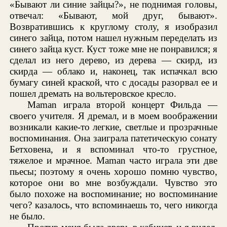
«Бывают ли синие зайцы?», не поднимая головы,
отвечал: «Бывают, мой друг, бывают».
Возвратившись к круглому столу, я изобразил
синего зайца, потом нашел нужным переделать из
синего зайца куст. Куст тоже мне не понравился; я
сделал из него дерево, из дерева — скирд, из
скирда — облако и, наконец, так испачкал всю
бумагу синей краской, что с досады разорвал ее и
пошел дремать на вольтеровское кресло.
Maman играла второй концерт Фильда —
своего учителя. Я дремал, и в моем воображении
возникали какие-то легкие, светлые и прозрачные
воспоминания. Она заиграла патетическую сонату
Бетховена, и я вспоминал что-то грустное,
тяжелое и мрачное. Maman часто играла эти две
пьесы; поэтому я очень хорошо помню чувство,
которое они во мне возбуждали. Чувство это
было похоже на воспоминание; но воспоминание
чего? казалось, что вспоминаешь то, чего никогда
не было.