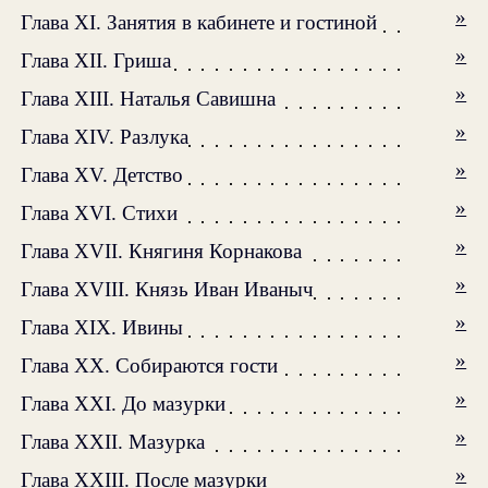
»
Глава XI. Занятия в кабинете и гостиной
»
Глава XII. Гриша
»
Глава XIII. Наталья Савишна
»
Глава XIV. Разлука
»
Глава XV. Детство
»
Глава XVI. Стихи
»
Глава XVII. Княгиня Корнакова
»
Глава XVIII. Князь Иван Иваныч
»
Глава XIX. Ивины
»
Глава XX. Собираются гости
»
Глава XXI. До мазурки
»
Глава XXII. Мазурка
»
Глава XXIII. После мазурки