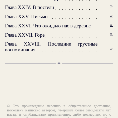
»
Глава XXIV. В постели
»
Глава XXV. Письмо
»
Глава XXVI. Что ожидало нас в деревне
»
Глава XXVII. Горе
Глава XXVIII. Последние грустные
»
воспоминания
✦
© Это произведение перешло в общественное достояние,
поскольку написано автором, умершим более семидесяти лет
назад, и опубликовано прижизненно, либо посмертно, но с