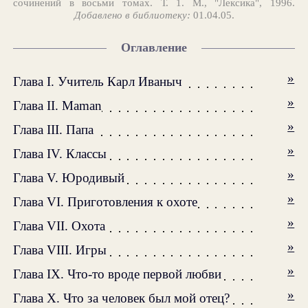
сочинений в восьми томах. Т. 1. М., "Лексика", 1996.
Добавлено в библиотеку:
01.04.05.
Оглавление
»
Глава I. Учитель Карл Иваныч
»
Глава II. Maman
»
Глава III. Папа
»
Глава IV. Классы
»
Глава V. Юродивый
»
Глава VI. Приготовления к охоте
»
Глава VII. Охота
»
Глава VIII. Игры
»
Глава IX. Что-то вроде первой любви
»
Глава X. Что за человек был мой отец?