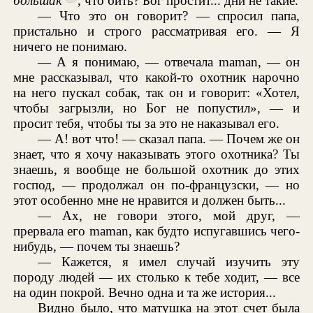
большак
, что бить? Бог простит... дни не такие.
— Что это он говорит? — спросил папа,
пристально и строго рассматривая его. — Я
ничего не понимаю.
— А я понимаю, — отвечала maman, — он
мне рассказывал, что какой-то охотник нарочно
на него пускал собак, так он и говорит: «Хотел,
чтобы загрызли, но Бог не попустил», — и
просит тебя, чтобы ты за это не наказывал его.
— А! вот что! — сказал папа. — Почем же он
знает, что я хочу наказывать этого охотника? Ты
знаешь, я вообще не большой охотник до этих
господ, — продолжал он по-французски, — но
этот особенно мне не нравится и должен быть...
— Ах, не говори этого, мой друг, —
прервала его maman, как будто испугавшись чего-
нибудь, — почем ты знаешь?
— Кажется, я имел случай изучить эту
породу людей — их столько к тебе ходит, — все
на один покрой. Вечно одна и та же история...
Видно было, что матушка на этот счет была