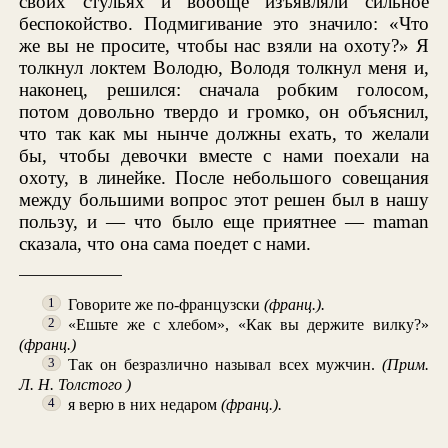
своих стульях и вообще изъявляли сильное
беспокойство. Подмигивание это значило: «Что
же вы не просите, чтобы нас взяли на охоту?» Я
толкнул локтем Володю, Володя толкнул меня и,
наконец, решился: сначала робким голосом,
потом довольно твердо и громко, он объяснил,
что так как мы нынче должны ехать, то желали
бы, чтобы девочки вместе с нами поехали на
охоту, в линейке. После небольшого совещания
между большими вопрос этот решен был в нашу
пользу, и — что было еще приятнее — maman
сказала, что она сама поедет с нами.
Говорите же по-французски
(франц.).
1
«Ешьте же с хлебом», «Как вы держите вилку?»
2
(франц.)
Так он безразлично называл всех мужчин.
(Прим.
3
Л. Н. Толстого )
я верю в них недаром
(франц.).
4