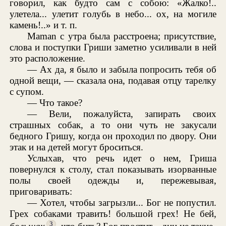
говорил, как будто сам с собою: «Жалко!..
улетела... улетит голубь в небо... ох, на могиле
камень!..» и т. п.
Maman с утра была расстроена; присутствие,
слова и поступки Гриши заметно усиливали в ней
это расположение.
— Ах да, я было и забыла попросить тебя об
одной вещи, — сказала она, подавая отцу тарелку
с супом.
— Что такое?
— Вели, пожалуйста, запирать своих
страшных собак, а то они чуть не закусали
бедного Гришу, когда он проходил по двору. Они
этак и на детей могут броситься.
Услыхав, что речь идет о нем, Гриша
повернулся к столу, стал показывать изорванные
полы своей одежды и, пережевывая,
приговаривать:
— Хотел, чтобы загрызли... Бог не попустил.
Грех собаками травить! большой грех! Не бей,
3