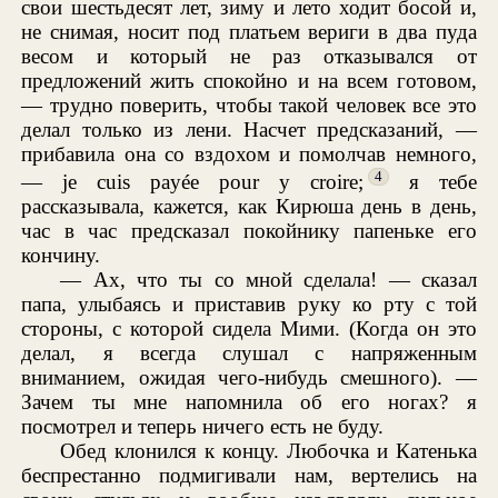
свои шестьдесят лет, зиму и лето ходит босой и,
не снимая, носит под платьем вериги в два пуда
весом и который не раз отказывался от
предложений жить спокойно и на всем готовом,
— трудно поверить, чтобы такой человек все это
делал только из лени. Насчет предсказаний, —
прибавила она со вздохом и помолчав немного,
4
— je cuis payée pour y croire;
я тебе
рассказывала, кажется, как Кирюша день в день,
час в час предсказал покойнику папеньке его
кончину.
— Ах, что ты со мной сделала! — сказал
папа, улыбаясь и приставив руку ко рту с той
стороны, с которой сидела Мими. (Когда он это
делал, я всегда слушал с напряженным
вниманием, ожидая чего-нибудь смешного). —
Зачем ты мне напомнила об его ногах? я
посмотрел и теперь ничего есть не буду.
Обед клонился к концу. Любочка и Катенька
беспрестанно подмигивали нам, вертелись на