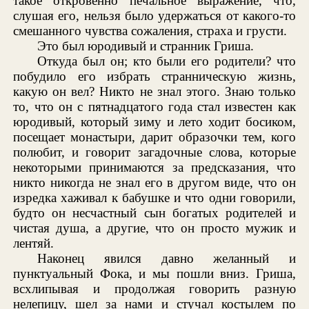
такое откровенно печальное выражение, что,
слушая его, нельзя было удержаться от какого-то
смешанного чувства сожаления, страха и грусти.
Это был юродивый и странник Гриша.
Откуда был он; кто были его родители? что
побудило его избрать странническую жизнь,
какую он вел? Никто не знал этого. Знаю только
то, что он с пятнадцатого года стал известен как
юродивый, который зиму и лето ходит босиком,
посещает монастыри, дарит образочки тем, кого
полюбит, и говорит загадочные слова, которые
некоторыми принимаются за предсказания, что
никто никогда не знал его в другом виде, что он
изредка хаживал к бабушке и что одни говорили,
будто он несчастный сын богатых родителей и
чистая душа, а другие, что он просто мужик и
лентяй.
Наконец явился давно желанный и
пунктуальный Фока, и мы пошли вниз. Гриша,
всхлипывая и продолжая говорить разную
нелепицу, шел за нами и стучал костылем по