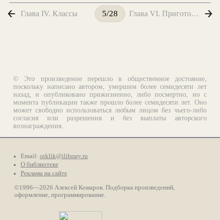
Глава IV. Классы
Глава VI. Приготовления к охоте
5/28
© Это произведение перешло в общественное достояние,
поскольку написано автором, умершим более семидесяти лет
назад, и опубликовано прижизненно, либо посмертно, но с
момента публикации также прошло более семидесяти лет. Оно
может свободно использоваться любым лицом без чьего-либо
согласия или разрешения и без выплаты авторского
вознаграждения.
Email:
otklik@ilibrary.ru
О библиотеке
Реклама на сайте
©1996—2026 Алексей Комаров. Подборка произведений,
оформление, программирование.