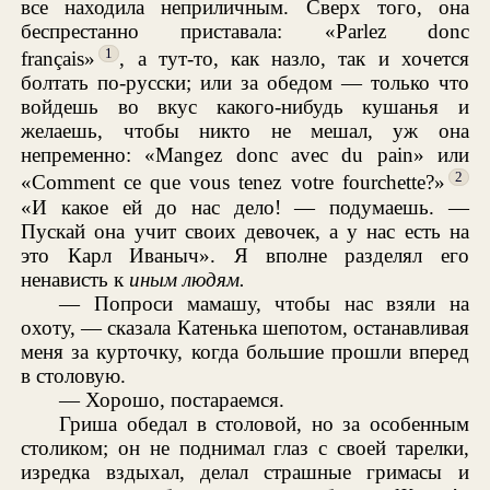
все находила неприличным. Сверх того, она
беспрестанно приставала: «Parlez donc
1
français»
, а тут-то, как назло, так и хочется
болтать по-русски; или за обедом — только что
войдешь во вкус какого-нибудь кушанья и
желаешь, чтобы никто не мешал, уж она
непременно: «Mangez donc avec du pain» или
2
«Comment ce que vous tenez votre fourchette?»
«И какое ей до нас дело! — подумаешь. —
Пускай она учит своих девочек, а у нас есть на
это Карл Иваныч». Я вполне разделял его
ненависть к
иным людям.
— Попроси мамашу, чтобы нас взяли на
охоту, — сказала Катенька шепотом, останавливая
меня за курточку, когда большие прошли вперед
в столовую.
— Хорошо, постараемся.
Гриша обедал в столовой, но за особенным
столиком; он не поднимал глаз с своей тарелки,
изредка вздыхал, делал страшные гримасы и