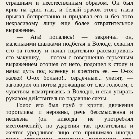
страшным и неестественным образом. Он был
крив на один глаз, и белый зрачок этого глаза
прыгал беспрестанно и придавал его и без того
некрасивому лицу еще более отвратительное
выражение.
— Ага! попались! — закричал он,
маленькими шажками подбегая к Володе, схватил
его за голову и начал тщательно рассматривать
его макушку, — потом с совершенно серьезным
выражением отошел от него, подошел к столу и
начал дуть под клеенку и крестить ее. — О-ох
жалко! О-ох больно!.. сердечные... улетят, —
заговорил он потом дрожащим от слез голосом, с
чувством всматриваясь в Володю, и стал утирать
рукавом действительно падавшие слезы.
Голос его был груб и хрипл, движения
торопливы и неровны, речь бессмысленна и
несвязна (он никогда не употреблял
местоимений), но ударения так трогательны и
желтое уродливое лицо его принимало иногда