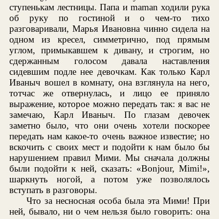
ступенькам лестницы. Папа и maman ходили рука
об руку по гостиной и о чем-то тихо
разговаривали, Марья Ивановна чинно сидела на
одном из кресел, симметрично, под прямым
углом, примыкавшем к дивану, и строгим, но
сдержанным голосом давала наставления
сидевшим подле нее девочкам. Как только Карл
Иваныч вошел в комнату, она взглянула на него,
тотчас же отвернулась, и лицо ее приняло
выражение, которое можно передать так: я вас не
замечаю, Карл Иваныч. По глазам девочек
заметно было, что они очень хотели поскорее
передать нам какое-то очень важное известие; но
вскочить с своих мест и подойти к нам было бы
нарушением правил Мими. Мы сначала должны
были подойти к ней, сказать: «Bonjour, Mimi!»,
шаркнуть ногой, а потом уже позволялось
вступать в разговоры.
Что за несносная особа была эта Мими! При
ней, бывало, ни о чем нельзя было говорить: она