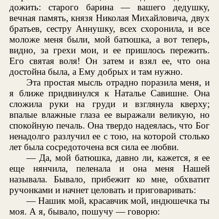
дожить: старого барина — вашего дедушку,
вечная память, князя Николая Михайловича, двух
братьев, сестру Аннушку, всех схоронила, и все
моложе меня были, мой батюшка, а вот теперь,
видно, за грехи мои, и ее пришлось пережить.
Его святая воля! Он затем и взял ее, что она
достойна была, а Ему добрых и там нужно.
Эта простая мысль отрадно поразила меня, и
я ближе придвинулся к Наталье Савишне. Она
сложила руки на груди и взглянула кверху;
впалые влажные глаза ее выражали великую, но
спокойную печаль. Она твердо надеялась, что Бог
ненадолго разлучил ее с тою, на которой столько
лет была сосредоточена вся сила ее любви.
— Да, мой батюшка, давно ли, кажется, я ее
еще нянчила, пеленала и она меня Нашей
называла. Бывало, прибежит ко мне, обхватит
ручонками и начнет целовать и приговаривать:
— Нашик мой, красавчик мой, индюшечка ты
моя. А я, бывало, пошучу — говорю: