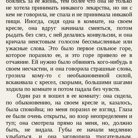
боялись за ее жизнь, тем более что она не только
не хотела принимать никакого лекарства, но ни с
кем не говорила, не спала и не принимала никакой
пищи. Иногда, сидя одна в комнате, на своем
кресле, она вдруг начинала смеяться, потом
рыдать без слез, с ней делались конвульсии, и она
кричала неистовым голосом бессмысленные или
ужасные слова. Это было первое сильное горе,
которое поразило ее, и это горе привело ее в
отчаяние. Ей нужно было обвинять кого-нибудь в
своем несчастии, и она говорила страшные слова,
грозила кому-то с необыкновенной силой,
вскакивала с кресел, скорыми, большими шагами
ходила по комнате и потом падала без чувств.
Один раз я вошел в ее комнату: она сидела,
по обыкновению, на своем кресле и, казалось,
была спокойна; но меня поразил ее взгляд. Глаза
ее были очень открыты, но взор неопределенен и
туп; она смотрела прямо на меня, но, должно
быть, не видала. Губы ее начали медленно
улыбаться, и она заговорила трогательным,