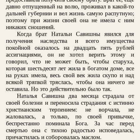
давно отпущенный на волю, проживал в какой-то
дальней губернии и вел жизнь самую распутную;
поэтому при жизни своей она не имела с ним
никаких сношений.
Когда брат Натальи Савишны явился для
получения наследства и всего имущества
покойной оказалось на двадцать пять рублей
ассигнациями, он не хотел верить этому и
говорил, что не может быть, чтобы старуха,
которая шестьдесят лет жила в богатом доме, все
на руках имела, весь свой век жила скупо и над
всякой тряпкой тряслась, чтобы она ничего не
оставила. Но это действительно было так.
Наталья Савишна два месяца страдала от
своей болезни и переносила страдания с истинно
христианским терпением: не ворчала, не
жаловалась, а только, по своей привычке,
беспрестанно поминала Бога. За час перед
смертью она с тихою радостью исповедалась,
причастилась и соборовалась маслом.