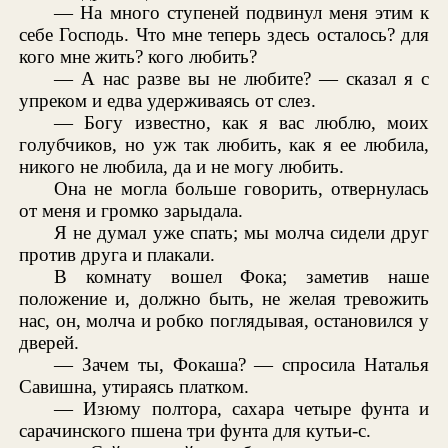
— На много ступеней подвинул меня этим к
себе Господь. Что мне теперь здесь осталось? для
кого мне жить? кого любить?
— А нас разве вы не любите? — сказал я с
упреком и едва удерживаясь от слез.
— Богу известно, как я вас люблю, моих
голубчиков, но уж так любить, как я ее любила,
никого не любила, да и не могу любить.
Она не могла больше говорить, отвернулась
от меня и громко зарыдала.
Я не думал уже спать; мы молча сидели друг
против друга и плакали.
В комнату вошел Фока; заметив наше
положение и, должно быть, не желая тревожить
нас, он, молча и робко поглядывая, остановился у
дверей.
— Зачем ты, Фокаша? — спросила Наталья
Савишна, утираясь платком.
— Изюму полтора, сахара четыре фунта и
сарачинского пшена три фунта для кутьи-с.