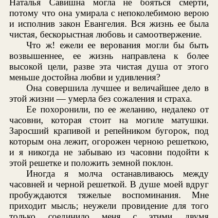
Наталья Савишна могла не бояться смерти,
потому что она умирала с непоколебимою верою
и исполнив закон Евангелия. Вся жизнь ее была
чистая, бескорыстная любовь и самоотвержение.
Что ж! ежели ее верования могли бы быть
возвышеннее, ее жизнь направлена к более
высокой цели, разве эта чистая душа от этого
меньше достойна любви и удивления?
Она совершила лучшее и величайшее дело в
этой жизни — умерла без сожаления и страха.
Ее похоронили, по ее желанию, недалеко от
часовни, которая стоит на могиле матушки.
Заросший крапивой и репейником бугорок, под
которым она лежит, огорожен черною решеткою,
и я никогда не забываю из часовни подойти к
этой решетке и положить земной поклон.
Иногда я молча останавливаюсь между
часовней и черной решеткой. В душе моей вдруг
пробуждаются тяжелые воспоминания. Мне
приходит мысль; неужели провидение для того
только соединило меня с этими двумя