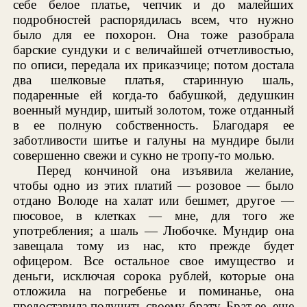
себе белое платье, чепчик и до малейших
подробностей распорядилась всем, что нужно
было для ее похорон. Она тоже разобрала
барские сундуки и с величайшей отчетливостью,
по описи, передала их приказчице; потом достала
два шелковые платья, старинную шаль,
подаренные ей когда-то бабушкой, дедушкин
военный мундир, шитый золотом, тоже отданный
в ее полную собственность. Благодаря ее
заботливости шитье и галуны на мундире были
совершенно свежи и сукно не тропу-то молью.
Перед кончиной она изъявила желание,
чтобы одно из этих платий — розовое — было
отдано Володе на халат или бешмет, другое —
пюсовое, в клетках — мне, для того же
употребления; а шаль — Любочке. Мундир она
завещала тому из нас, кто прежде будет
офицером. Все остальное свое имущество и
деньги, исключая сорока рублей, которые она
отложила на погребенье и поминанье, она
предоставила получить своему брату. Брат ее, еще