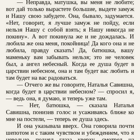
— Неправда, матушка, вы меня не любите;
вот дай только вырастете большие, выдете замуж
и Нашу свою забудете. Она, бывало, задумается.
«Нет, говорит, я лучше замуж не пойду, если
нельзя Нашу с собой взять; я Нашу никогда не
покину». А вот покинула же и не дождалась. И
любила же она меня, покойница! Да кого она и не
любила, правду сказать! Да, батюшка, вашу
маменьку вам забывать нельзя; это не человек
был, а ангел небесный. Когда ее душа будет в
царствии небесном, она и там будет вас любить и
там будет на вас радоваться.
— Отчего же вы говорите, Наталья Савишна,
когда будет в царствии небесном? — спросил я,
— ведь она, я думаю, и теперь уже там.
— Нет, батюшка, — сказала Наталья
Савишна, понизив голос и усаживаясь ближе ко
мне на постели, — теперь ее душа здесь.
И она указывала вверх. Она говорила почти
шепотом и с таким чувством и убеждением, что я
невольно поднял глаза кверху, смотрел на