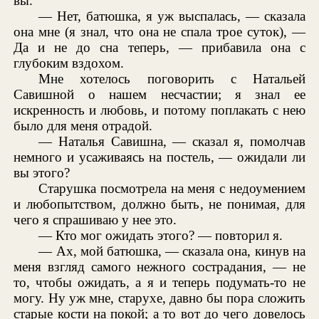
вы.
— Нет, батюшка, я уж выспалась, — сказала
она мне (я знал, что она не спала трое суток), —
Да и не до сна теперь, — прибавила она с
глубоким вздохом.
Мне хотелось поговорить с Натальей
Савишной о нашем несчастии; я знал ее
искренность и любовь, и потому поплакать с нею
было для меня отрадой.
— Наталья Савишна, — сказал я, помолчав
немного и усаживаясь на постель, — ожидали ли
вы этого?
Старушка посмотрела на меня с недоумением
и любопытством, должно быть, не понимая, для
чего я спрашиваю у нее это.
— Кто мог ожидать этого? — повторил я.
— Ах, мой батюшка, — сказала она, кинув на
меня взгляд самого нежного сострадания, — не
то, чтобы ожидать, а я и теперь подумать-то не
могу. Ну уж мне, старухе, давно бы пора сложить
старые кости на покой; а то вот до чего довелось