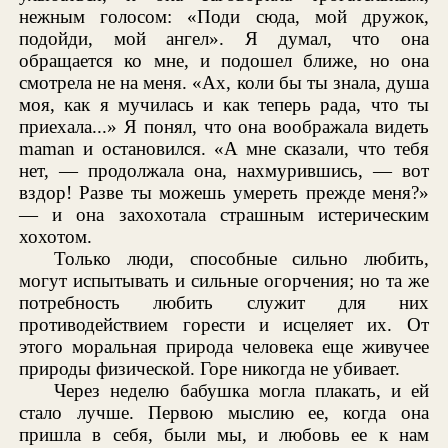
нежным голосом: «Поди сюда, мой дружок,
подойди, мой ангел». Я думал, что она
обращается ко мне, и подошел ближе, но она
смотрела не на меня. «Ах, коли бы ты знала, душа
моя, как я мучилась и как теперь рада, что ты
приехала...» Я понял, что она воображала видеть
maman и остановился. «А мне сказали, что тебя
нет, — продолжала она, нахмурившись, — вот
вздор! Разве ты можешь умереть прежде меня?»
— и она захохотала страшным истерическим
хохотом.
Только люди, способные сильно любить,
могут испытывать и сильные огорчения; но та же
потребность любить служит для них
противодействием горести и исцеляет их. От
этого моральная природа человека еще живучее
природы физической. Горе никогда не убивает.
Через неделю бабушка могла плакать, и ей
стало лучше. Первою мыслию ее, когда она
пришла в себя, были мы, и любовь ее к нам