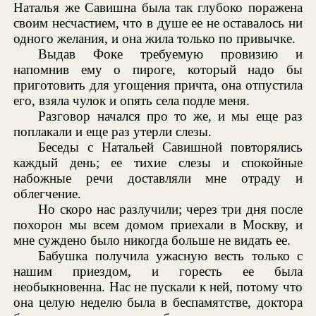
Наталья же Савишна была так глубоко поражена
своим несчастием, что в душе ее не оставалось ни
одного желания, и она жила только по привычке.
Выдав Фоке требуемую провизию и
напомнив ему о пироге, который надо бы
приготовить для угощения причта, она отпустила
его, взяла чулок и опять села подле меня.
Разговор начался про то же, и мы еще раз
поплакали и еще раз утерли слезы.
Беседы с Натальей Савишной повторялись
каждый день; ее тихие слезы и спокойные
набожные речи доставляли мне отраду и
облегчение.
Но скоро нас разлучили; через три дня после
похорон мы всем домом приехали в Москву, и
мне суждено было никогда больше не видать ее.
Бабушка получила ужасную весть только с
нашим приездом, и горесть ее была
необыкновенна. Нас не пускали к ней, потому что
она целую неделю была в беспамятстве, доктора