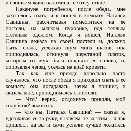
и слишком живо напоминал ее отсутствие.
Накануне погребения, после обеда, мне
захотелось спать, и я пошел в комнату Натальи
Савишны, рассчитывая поместиться на ее
постели, на мягком пуховике, под теплым
стеганым одеялом. Когда я вошел, Наталья
Савишна лежала на своей постели и, должно
быть, спала; услыхав шум моих шагов, она
приподнялась, откинула шерстяной платок,
которым от мух была покрыта ее голова, и,
поправляя чепец, уселась на край кровати.
Так как еще прежде довольно часто
случалось, что после обеда я приходил спать в ее
комнату, она догадалась, зачем я пришел, и
сказала мне, приподнимаясь с постели:
— Что? верно, отдохнуть пришли, мой
голубчик? ложитесь.
— Что вы, Наталья Савишна? — сказал я,
удерживая ее за руку, я совсем не за этим... я так
пришел... да вы и сами устали: лучше ложитесь