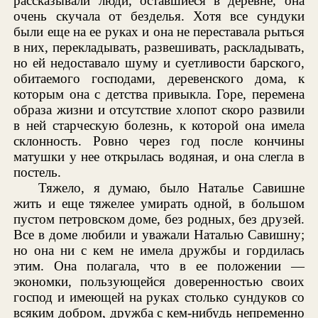
рассказывали люди, оставшиеся в деревне, она
очень скучала от безделья. Хотя все сундуки
были еще на ее руках и она не переставала рыться
в них, перекладывать, развешивать, раскладывать,
но ей недоставало шуму и суетливости барского,
обитаемого господами, деревенского дома, к
которым она с детства привыкла. Горе, перемена
образа жизни и отсутствие хлопот скоро развили
в ней старческую болезнь, к которой она имела
склонность. Ровно через год после кончины
матушки у нее открылась водяная, и она слегла в
постель.
Тяжело, я думаю, было Наталье Савишне
жить и еще тяжелее умирать одной, в большом
пустом петровском доме, без родных, без друзей.
Все в доме любили и уважали Наталью Савишну;
но она ни с кем не имела дружбы и гордилась
этим. Она полагала, что в ее положении —
экономки, пользующейся доверенностью своих
господ и имеющей на руках столько сундуков со
всяким добром, дружба с кем-нибудь непременно