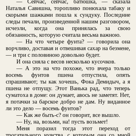
— Сейчас, сейчас, батюшка, — сказала
Наталья Савишна, торопливо понюхала табаку и
скорыми шажками пошла к сундуку. Последние
следы печали, произведенной нашим разговором,
исчезли, когда она принялась за свою
обязанность, которую считала весьма важною.
— На что четыре фунта? — говорила она
ворчливо, доставая и отвешивая сахар на безмене,
— и три с половиною довольно будет.
И она сняла с весов несколько кусочков.
— А это на что похоже, что вчера только
восемь фунтов пшена отпустила, опять
спрашивают; ты как хочешь, Фока Демидыч, а я
пшена не отпущу. Этот Ванька рад, что теперь
суматоха в доме: он думает, авось не заметят. Нет,
я потачки за барское добро не дам. Ну виданное
ли это дело — восемь фунтов?
— Как же быть-с? он говорит, все вышло.
— Ну, на, возьми, на! пусть возьмет!
Меня поразил тогда этот переход от
трогательного чувства, с которым она со мной