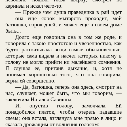
карнизы и искал чего-то.
— Прежде чем душа праведника в рай идет
— она еще сорок мытарств проходит, мой
батюшка, сорок дней, и может еще в своем доме
быть...
Долго еще говорила она в том же роде, и
говорила с такою простотою и уверенностью, как
будто рассказывала вещи самые обыкновенные,
которые сама видала и насчет которых никому в
голову не могло прийти ни малейшего сомнения.
Я слушал ее, притаив дыхание, и, хотя не
понимал хорошенько того, что она говорила,
верил ей совершенно.
— Да, батюшка, теперь она здесь, смотрит на
нас, слушает, может быть, что мы говорим, —
заключила Наталья Савишна.
И, опустив голову, замолчала. Ей
понадобился платок, чтобы отереть падавшие
слезы; она встала, взглянула мне прямо в лицо и
сказала дрожащим от волнения голосом: