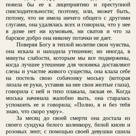
повела бы ее к лицеприятию и преступной
снисходительности; поэтому, или, может быть,
потому, что не имела ничего общего с другими
слугами, она удалялась всех и говорила, что у нее
в доме нет ни кумовьев, ни сватов и что за
барское добро она никому потачки не дает.
Поверяя Богу в теплой молитве свои чувства,
она искала и находила утешение; но иногда, в
минуты слабости, которым мы все подвержены,
когда лучшее утешение для человека доставляют
слезы и участие живого существа, она клала себе
на постель свою собачонку моську (которая
лизала ее руки, уставив на нее свои желтые глаза),
говорила с ней и тихо плакала, лаская ее. Когда
моська начинала жалобно выть, она старалась
успокоить ее и говорила; «Полно, я и без тебя
знаю, что скоро умру».
За месяц до своей смерти она достала из
своего сундука белого коленкору, белой кисеи и
розовых лент; с помощью своей девушки сшила