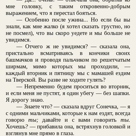
мне головку, с таким откровенно-добрым
выражением, что я перестал бояться.
— Особенно после ужина... Но если бы вы
знали, как мне жалко (я хотел сказать грустно, но
не посмел), что вы скоро уедете и мы больше не
увидимся.
— Отчего ж не увидимся? — сказала она,
пристально всматриваясь в кончики своих
башмачков и проводя пальчиком по решетчатым
ширмам, мимо которых мы проходили, —
каждый вторник и пятницу мы с мамашей ездим
на Тверской. Вы разве не ходите гулять?
— Непременно будем проситься во вторник,
и если меня не пустят, я один убегу — без шапки.
Я дорогу знаю.
— Знаете что? — сказала вдруг Сонечка, — я
с одними мальчиками, которые к нам ездят, всегда
говорю
ты;
давайте и с вами говорить
ты.
Хочешь? — прибавила она, встряхнув головкой и
взглянув мне прямо в глаза.