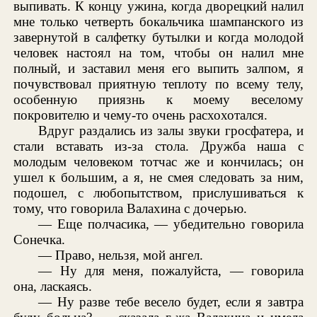
выпивать. К концу ужина, когда дворецкий налил
мне только четверть бокальчика шампанского из
завернутой в салфетку бутылки и когда молодой
человек настоял на том, чтобы он налил мне
полный, и заставил меня его выпить залпом, я
почувствовал приятную теплоту по всему телу,
особенную приязнь к моему веселому
покровителю и чему-то очень расхохотался.
Вдруг раздались из залы звуки гросфатера, и
стали вставать из-за стола. Дружба наша с
молодым человеком тотчас же и кончилась; он
ушел к большим, а я, не смея следовать за ним,
подошел, с любопытством, прислушиваться к
тому, что говорила Валахина с дочерью.
— Еще полчасика, — убедительно говорила
Сонечка.
— Право, нельзя, мой ангел.
— Ну для меня, пожалуйста, — говорила
она, ласкаясь.
— Ну разве тебе весело будет, если я завтра