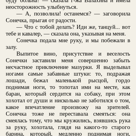
буду больна? — сказала г-жа Валахина и имела
неосторожность улыбнуться.
— А, позволила! останемся? — заговорила
Сонечка, прыгая от радости.
— Что с тобой делать? Иди же, танцуй... вот
тебе и кавалер, — сказала она, указывая на меня.
Сонечка подала мне руку, и мы побежали в
залу.
Выпитое вино, присутствие и веселость
Сонечки заставили меня совершенно забыть
несчастное приключение мазурки. Я выделывал
ногами самые забавные штуки: то, подражая
лошади, бежал маленькой рысцой, гордо
поднимая ноги, то топотал ими на месте, как
баран, который сердится на собаку, при этом
хохотал от души и нисколько не заботился о том,
какое впечатление произвожу на зрителей.
Сонечка тоже не переставала смеяться: она
смеялась тому, что мы кружились, взявшись рука
за руку, хохотала, глядя на какого-то старого
барина, который, медленно поднимая ноги,