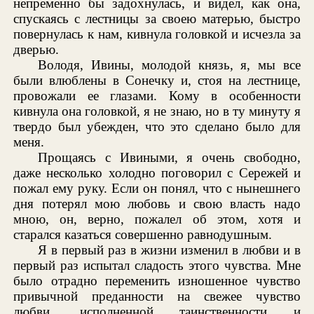
непременно бы задохнулась, и видел, как она,
спускаясь с лестницы за своею матерью, быстро
повернулась к нам, кивнула головкой и исчезла за
дверью.
Володя, Ивины, молодой князь, я, мы все
были влюблены в Сонечку и, стоя на лестнице,
провожали ее глазами. Кому в особенности
кивнула она головкой, я не знаю, но в ту минуту я
твердо был убежден, что это сделано было для
меня.
Прощаясь с Ивиными, я очень свободно,
даже несколько холодно поговорил с Сережей и
пожал ему руку. Если он понял, что с нынешнего
дня потерял мою любовь и свою власть надо
мною, он, верно, пожалел об этом, хотя и
старался казаться совершенно равнодушным.
Я в первый раз в жизни изменил в любви и в
первый раз испытал сладость этого чувства. Мне
было отрадно переменить изношенное чувство
привычной преданности на свежее чувство
любви, исполненной таинственности и