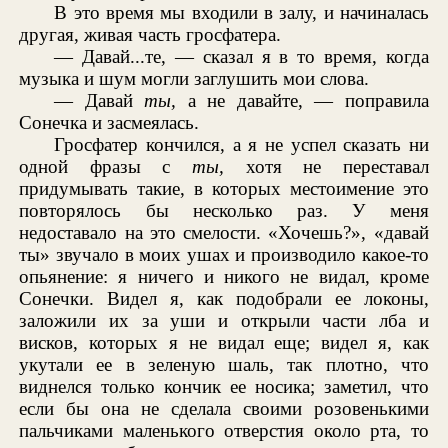
В это время мы входили в залу, и начиналась
другая, живая часть гросфатера.
— Давай...те, — сказал я в то время, когда
музыка и шум могли заглушить мои слова.
— Давай
ты,
а не давайте, — поправила
Сонечка и засмеялась.
Гросфатер кончился, а я не успел сказать ни
одной фразы с
ты,
хотя не переставал
придумывать такие, в которых местоимение это
повторялось бы несколько раз. У меня
недоставало на это смелости. «Хочешь?», «давай
ты» звучало в моих ушах и производило какое-то
опьянение: я ничего и никого не видал, кроме
Сонечки. Видел я, как подобрали ее локоны,
заложили их за уши и открыли части лба и
висков, которых я не видал еще; видел я, как
укутали ее в зеленую шаль, так плотно, что
виднелся только кончик ее носика; заметил, что
если бы она не сделала своими розовенькими
пальчиками маленького отверстия около рта, то