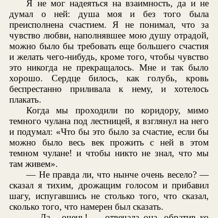
Я не мог надеяться на взаимность, да и не
думал о ней: душа моя и без того была
преисполнена счастием. Я не понимал, что за
чувство любви, наполнявшее мою душу отрадой,
можно было бы требовать еще большего счастия
и желать чего-нибудь, кроме того, чтобы чувство
это никогда не прекращалось. Мне и так было
хорошо. Сердце билось, как голубь, кровь
беспрестанно приливала к нему, и хотелось
плакать.
Когда мы проходили по коридору, мимо
темного чулана под лестницей, я взглянул на него
и подумал: «Что бы это было за счастие, если бы
можно было весь век прожить с ней в этом
темном чулане! и чтобы никто не знал, что мы
там живем».
— Не правда ли, что нынче очень весело? —
сказал я тихим, дрожащим голосом и прибавил
шагу, испугавшись не столько того, что сказал,
сколько того, что намерен был сказать.
— Да... очень! — отвечала она, обратив ко