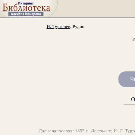
И. Тургенев
. Рудин
И
Ч
О
Даты написания:
1855 г..
Источник:
И. С. Тург