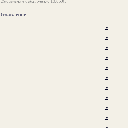
.
Добавлено в библиотеку:
10.06.05.
Оглавление
»
»
»
»
»
»
»
»
»
»
»