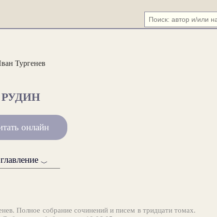
ван Тургенев
РУДИН
итать онлайн
главление
﹀
енев. Полное собрание сочинений и писем в тридцати томах.