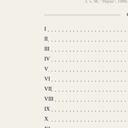
Т. 5. М.: "Наука", 1980
I
II
III
IV
V
VI
VII
VIII
IX
X