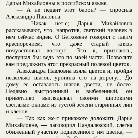
Дарьи Михайловны в российском языке.
— А не педант этот барон? — спросила
Александра Павловна.
— Никак нет-с; Дарья Михайловна
рассказывают, что, напротив, светский человек в
нем сейчас виден. О Бетховене говорил с таким
красноречием, что даже старый князь
почувствовал восторг... Это я, признаюсь,
послушал бы: ведь это по моей части. Позвольте
вам предложить этот прекрасный полевой цветок.
Александра Павловна взяла цветок и, пройдя
несколько шагов, уронила его на дорогу... До
дому ее оставалось шагов двести, не более.
Недавно выстроенный и выбеленный, он
приветливо выглядывал своими широкими
светлыми окнами из густой зелени старинных лип
и кленов.
— Так как же-с прикажете доложить Дарье
Михайловне, — заговорил Пандалевский, слегка
обиженный участью поднесенного им цветка, —