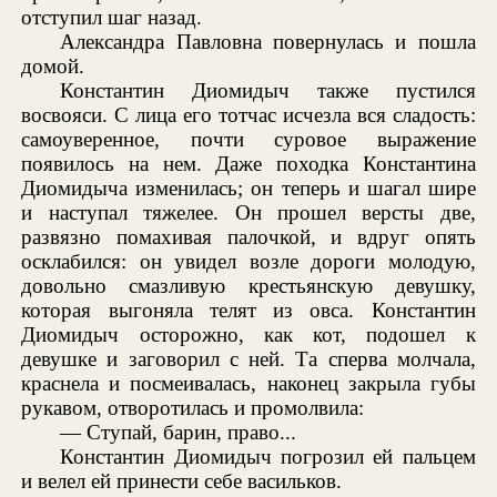
отступил шаг назад.
Александра Павловна повернулась и пошла
домой.
Константин Диомидыч также пустился
восвояси. С лица его тотчас исчезла вся сладость:
самоуверенное, почти суровое выражение
появилось на нем. Даже походка Константина
Диомидыча изменилась; он теперь и шагал шире
и наступал тяжелее. Он прошел версты две,
развязно помахивая палочкой, и вдруг опять
осклабился: он увидел возле дороги молодую,
довольно смазливую крестьянскую девушку,
которая выгоняла телят из овса. Константин
Диомидыч осторожно, как кот, подошел к
девушке и заговорил с ней. Та сперва молчала,
краснела и посмеивалась, наконец закрыла губы
рукавом, отворотилась и промолвила:
— Ступай, барин, право...
Константин Диомидыч погрозил ей пальцем
и велел ей принести себе васильков.