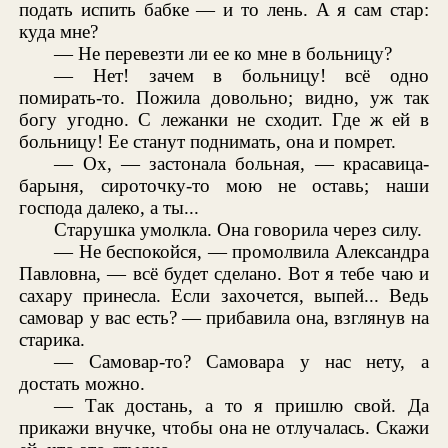
подать испить бабке — и то лень. А я сам стар:
куда мне?
— Не перевезти ли ее ко мне в больницу?
— Нет! зачем в больницу! всё одно
помирать-то. Пожила довольно; видно, уж так
богу угодно. С лежанки не сходит. Где ж ей в
больницу! Ее станут поднимать, она и помрет.
— Ох, — застонала больная, — красавица-
барыня, сироточку-то мою не оставь; наши
господа далеко, а ты...
Старушка умолкла. Она говорила через силу.
— Не беспокойся, — промолвила Александра
Павловна, — всё будет сделано. Вот я тебе чаю и
сахару принесла. Если захочется, выпей... Ведь
самовар у вас есть? — прибавила она, взглянув на
старика.
— Самовар-то? Самовара у нас нету, а
достать можно.
— Так достань, а то я пришлю свой. Да
прикажи внучке, чтобы она не отлучалась. Скажи