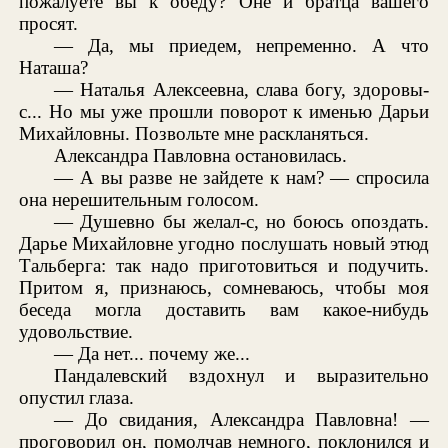
пожалуете вы к обеду? Оне и братца вашего
просят.
— Да, мы приедем, непременно. А что
Наташа?
— Наталья Алексеевна, слава богу, здоровы-
с... Но мы уже прошли поворот к именью Дарьи
Михайловны. Позвольте мне раскланяться.
Александра Павловна остановилась.
— А вы разве не зайдете к нам? — спросила
она нерешительным голосом.
— Душевно бы желал-с, но боюсь опоздать.
Дарье Михайловне угодно послушать новый этюд
Тальберга: так надо приготовиться и подучить.
Притом я, признаюсь, сомневаюсь, чтобы моя
беседа могла доставить вам какое-нибудь
удовольствие.
— Да нет... почему же...
Пандалевский вздохнул и выразительно
опустил глаза.
— До свидания, Александра Павловна! —
проговорил он, помолчав немного, поклонился и