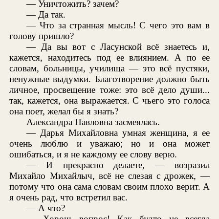
— Уничтожить? зачем?
— Да так.
— Что за странная мысль! С чего это вам в
голову пришло?
— Да вы вот с Ласунской всё знаетесь и,
кажется, находитесь под ее влиянием. А по ее
словам, больницы, училища — это всё пустяки,
ненужные выдумки. Благотворение должно быть
личное, просвещение тоже: это всё дело души...
так, кажется, она выражается. С чьего это голоса
она поет, желал бы я знать?
Александра Павловна засмеялась.
— Дарья Михайловна умная женщина, я ее
очень люблю и уважаю; но и она может
ошибаться, и я не каждому ее слову верю.
— И прекрасно делаете, — возразил
Михайло Михайлыч, всё не слезая с дрожек, —
потому что она сама словам своим плохо верит. А
я очень рад, что встретил вас.
— А что?
— Хорош вопрос! Как будто не всегда