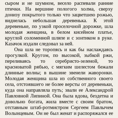
сыром и не шумном, весело распевали ранние
птички. На вершине пологого холма, сверху
донизу покрытого только что зацветшею рожью,
виднелась небольшая деревенька. К этой
деревеньке, по узкой проселочной дорожке, шла
молодая женщина, в белом кисейном платье,
круглой соломенной шляпе и с зонтиком в руке.
Казачок издали следовал за ней.
Она шла не торопясь и как бы наслаждаясь
прогулкой. Кругом, по высокой, зыбкой ржи,
переливаясь то серебристо-зеленой, то
красноватой рябью, с мягким шелестом бежали
длинные волны; в вышине звенели жаворонки.
Молодая женщина шла из собственного своего
села, отстоявшего не более версты от деревеньки,
куда она направляла путь; звали ее Александрой
Павловной Липиной. Она была вдова, бездетна и
довольно богата, жила вместе с своим братом,
отставным штаб-ротмистром Сергеем Павлычем
Волынцевым. Он не был женат и распоряжался ее