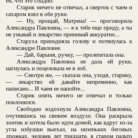
ей, что это стыдно.
Старик ничего не отвечал, а сверток с чаем и
сахаром взял в обе руки.
— Ну, прощай, Матрена! — проговорила
Александра Павловна, — я к тебе еще приду, а ты
не унывай и лекарство принимай аккуратно...
Старуха приподняла голову и потянулась к
Александре Павловне.
— Дай, барыня, ручку, — пролепетала она.
Александра Павловна не дала ей руки,
нагнулась и поцеловала ее в лоб.
— Смотри же, — сказала она, уходя, старику,
— лекарство ей давайте непременно, как
написано... И чаем ее напойте...
Старик опять ничего не отвечал и только
поклонился.
Свободно вздохнула Александра Павловна,
очутившись на свежем воздухе. Она раскрыла
зонтик и хотела было идти домой, как вдруг из-за
угла избушки выехал, на низеньких беговых
дрожках, человек лет тридцати, в старом пальто