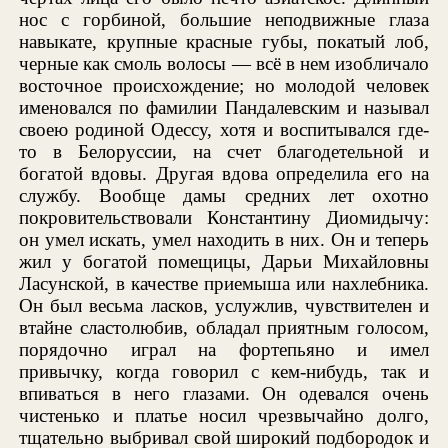
нос с горбиной, большие неподвижные глаза
навыкате, крупные красные губы, покатый лоб,
черные как смоль волосы — всё в нем изобличало
восточное происхождение; но молодой человек
именовался по фамилии Пандалевским и называл
своею родиной Одессу, хотя и воспитывался где-
то в Белоруссии, на счет благодетельной и
богатой вдовы. Другая вдова определила его на
службу. Вообще дамы средних лет охотно
покровительствовали Константину Диомидычу:
он умел искать, умел находить в них. Он и теперь
жил у богатой помещицы, Дарьи Михайловны
Ласунской, в качестве приемыша или нахлебника.
Он был весьма ласков, услужлив, чувствителен и
втайне сластолюбив, обладал приятным голосом,
порядочно играл на фортепьяно и имел
привычку, когда говорил с кем-нибудь, так и
впиваться в него глазами. Он одевался очень
чистенько и платье носил чрезвычайно долго,
тщательно выбривал свой широкий подбородок и