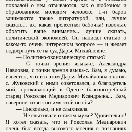
похвалой о нем отзываются, как о любезном и
образованном молодом человеке. Г-н барон
занимаются также литературой, или, лучше
сказать... ах, какая прелестная бабочка! извольте
обратить ваше внимание... лучше сказать,
политической экономией. Он написал статью о
каком-то очень интересном вопросе — и желает
подвергнуть ее на суд Дарье Михайловне.
— Политико-экономическую статью?
— С точки зрения языка-с, Александра
Павловна, с точки зрения языка-с. Вам, я думаю,
известно, что и в этом Дарья Михайловна знаток-
с. Жуковский с ними советовался, а благодетель
мой, проживающий в Одессе благопотребный
старец Роксолан Медиарович Ксандрыка... Вам,
наверное, известно имя этой особы?
— Нисколько, и не слыхивала.
— Не слыхивали о таком муже? Удивительно!
Я хотел сказать, что и Роксолан Медиарович
очень был всегда высокого мнения о познаниях