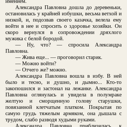
имением.
Александра Павловна дошла до деревеньки,
остановилась у крайней избушки, весьма ветхой и
низкой, и, подозвав своего казачка, велела ему
войти в нее и спросить о здоровье хозяйки. Он
скоро вернулся в сопровождении дряхлого
мужика с белой бородой.
— Ну, что? — спросила Александра
Павловна.
— Жива еще... — проговорил старик.
— Можно войти?
— Отчего же? можно.
Александра Павловна вошла в избу. В ней
было и тесно, и душно, и дымно... Кто-то
закопошился и застонал на лежанке. Александра
Павловна оглянулась и увидела в полумраке
желтую и сморщенную голову старушки,
повязанной клетчатым платком. Покрытая по
самую грудь тяжелым армяком, она дышала с
трудом, слабо разводя худыми руками.
Александра Павловна приблизилась к