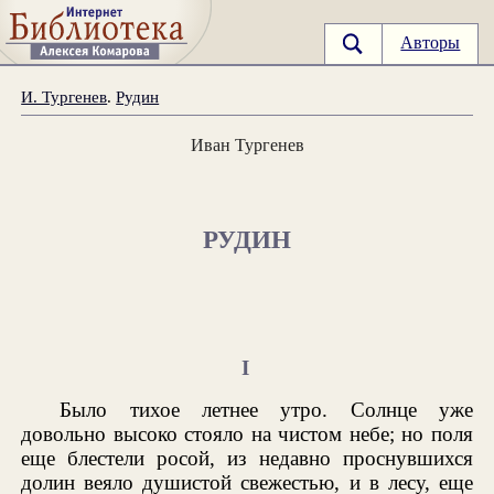
Авторы
И. Тургенев
.
Рудин
Иван Тургенев
РУДИН
I
Было тихое летнее утро. Солнце уже
довольно высоко стояло на чистом небе; но поля
еще блестели росой, из недавно проснувшихся
долин веяло душистой свежестью, и в лесу, еще