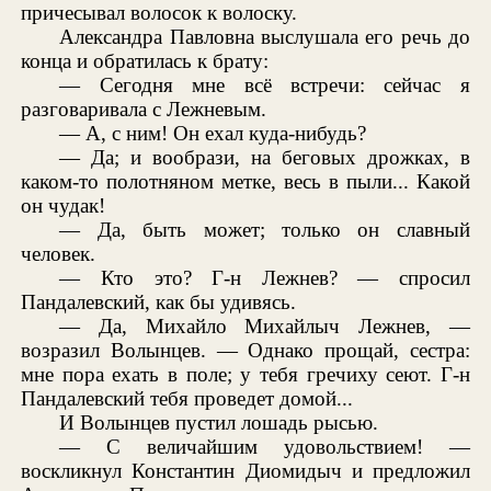
причесывал волосок к волоску.
Александра Павловна выслушала его речь до
конца и обратилась к брату:
— Сегодня мне всё встречи: сейчас я
разговаривала с Лежневым.
— А, с ним! Он ехал куда-нибудь?
— Да; и вообрази, на беговых дрожках, в
каком-то полотняном метке, весь в пыли... Какой
он чудак!
— Да, быть может; только он славный
человек.
— Кто это? Г-н Лежнев? — спросил
Пандалевский, как бы удивясь.
— Да, Михайло Михайлыч Лежнев, —
возразил Волынцев. — Однако прощай, сестра:
мне пора ехать в поле; у тебя гречиху сеют. Г-н
Пандалевский тебя проведет домой...
И Волынцев пустил лошадь рысью.
— С величайшим удовольствием! —
воскликнул Константин Диомидыч и предложил