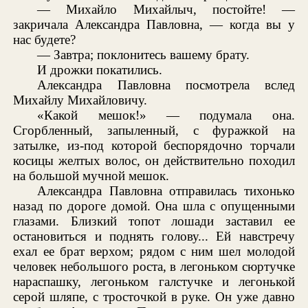
— Михайло Михайлыч, постойте! —
закричала Александра Павловна, — когда вы у
нас будете?
— Завтра; поклонитесь вашему брату.
И дрожки покатились.
Александра Павловна посмотрела вслед
Михайлу Михайловичу.
«Какой мешок!» — подумала она.
Сгорбленный, запыленный, с фуражкой на
затылке, из-под которой беспорядочно торчали
косицы желтых волос, он действительно походил
на большой мучной мешок.
Александра Павловна отправилась тихонько
назад по дороге домой. Она шла с опущенными
глазами. Близкий топот лошади заставил ее
остановиться и поднять голову... Ей навстречу
ехал ее брат верхом; рядом с ним шел молодой
человек небольшого роста, в легоньком сюртучке
нараспашку, легоньком галстучке и легонькой
серой шляпе, с тросточкой в руке. Он уже давно