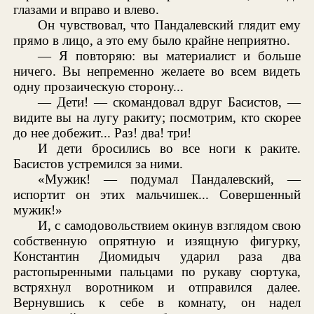
глазами и вправо и влево.
Он чувствовал, что Пандалевский глядит ему
прямо в лицо, а это ему было крайне неприятно.
— Я повторяю: вы материалист и больше
ничего. Вы непременно желаете во всем видеть
одну прозаическую сторону...
— Дети! — скомандовал вдруг Басистов, —
видите вы на лугу ракиту; посмотрим, кто скорее
до нее добежит... Раз! два! три!
И дети бросились во все ноги к раките.
Басистов устремился за ними.
«Мужик! — подумал Пандалевский, —
испортит он этих мальчишек... Совершенный
мужик!»
И, с самодовольствием окинув взглядом свою
собственную опрятную и изящную фигурку,
Константин Диомидыч ударил раза два
растопыренными пальцами по рукаву сюртука,
встряхнул воротником и отправился далее.
Вернувшись к себе в комнату, он надел