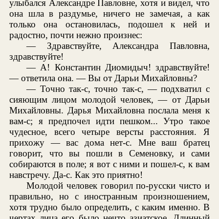
улыбался Александре Павловне, хотя и видел, что
она шла в раздумье, ничего не замечая, а как
только она остановилась, подошел к ней и
радостно, почти нежно произнес:
— Здравствуйте, Александра Павловна,
здравствуйте!
— А! Константин Диомидыч! здравствуйте!
— ответила она. — Вы от Дарьи Михайловны?
— Точно так-с, точно так-с, — подхватил с
сияющим лицом молодой человек, — от Дарьи
Михайловны. Дарья Михайловна послала меня к
вам-с; я предпочел идти пешком... Утро такое
чудесное, всего четыре версты расстояния. Я
прихожу — вас дома нет-с. Мне ваш братец
говорит, что вы пошли в Семеновку, и сами
собираются в поле; я вот с ними и пошел-с, к вам
навстречу. Да-с. Как это приятно!
Молодой человек говорил по-русски чисто и
правильно, но с иностранным произношением,
хотя трудно было определить, с каким именно. В
чертах лица его было нечто азиатское. Длинный