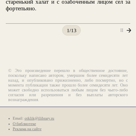
старенький халат и с озабоченным лицом сел за
фортепьяно.
II
1/13
© Это произведение перешло в общественное достояние,
поскольку написано автором, умершим более семидесяти лет
назад, и опубликовано прижизненно, либо посмертно, но с
момента публикации также прошло более семидесяти лет. Оно
может свободно использоваться любым лицом без чьего-либо
согласия или разрешения и без выплаты авторского
вознаграждения.
Email:
otklik@ilibrary.ru
О библиотеке
Реклама на сайте