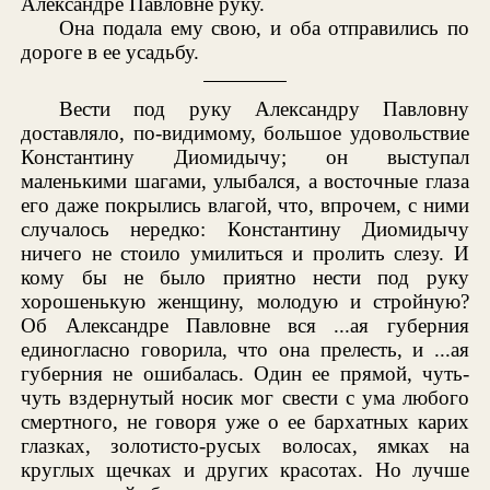
Александре Павловне руку.
Она подала ему свою, и оба отправились по
дороге в ее усадьбу.
Вести под руку Александру Павловну
доставляло, по-видимому, большое удовольствие
Константину Диомидычу; он выступал
маленькими шагами, улыбался, а восточные глаза
его даже покрылись влагой, что, впрочем, с ними
случалось нередко: Константину Диомидычу
ничего не стоило умилиться и пролить слезу. И
кому бы не было приятно нести под руку
хорошенькую женщину, молодую и стройную?
Об Александре Павловне вся ...ая губерния
единогласно говорила, что она прелесть, и ...ая
губерния не ошибалась. Один ее прямой, чуть-
чуть вздернутый носик мог свести с ума любого
смертного, не говоря уже о ее бархатных карих
глазках, золотисто-русых волосах, ямках на
круглых щечках и других красотах. Но лучше