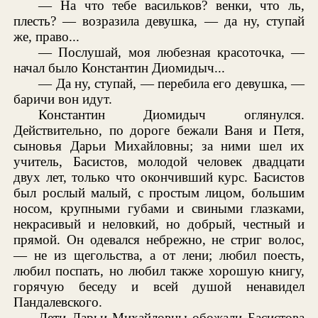
— На что тебе васильков? венки, что ль,
плесть? — возразила девушка, — да ну, ступай
же, право...
— Послушай, моя любезная красоточка, —
начал было Константин Диомидыч...
— Да ну, ступай, — перебила его девушка, —
баричи вон идут.
Константин Диомидыч оглянулся.
Действительно, по дороге бежали Ваня и Петя,
сыновья Дарьи Михайловны; за ними шел их
учитель, Басистов, молодой человек двадцати
двух лет, только что окончивший курс. Басистов
был рослый малый, с простым лицом, большим
носом, крупными губами и свиными глазками,
некрасивый и неловкий, но добрый, честный и
прямой. Он одевался небрежно, не стриг волос,
— не из щегольства, а от лени; любил поесть,
любил поспать, но любил также хорошую книгу,
горячую беседу и всей душой ненавидел
Пандалевского.
Дети Дарьи Михайловны обожали Басистова