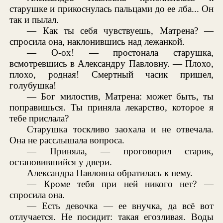
старушке и прикоснулась пальцами до ее лба... Он
так и пылал.
— Как ты себя чувствуешь, Матрена? —
спросила она, наклонившись над лежанкой.
— О-ох! — простонала старушка,
всмотревшись в Александру Павловну. — Плохо,
плохо, родная! Смертный часик пришел,
голубушка!
— Бог милостив, Матрена: может быть, ты
поправишься. Ты приняла лекарство, которое я
тебе прислала?
Старушка тоскливо заохала и не отвечала.
Она не расслышала вопроса.
— Приняла, — проговорил старик,
остановившийся у двери.
Александра Павловна обратилась к нему.
— Кроме тебя при ней никого нет? —
спросила она.
— Есть девочка — ее внучка, да всё вот
отлучается. Не посидит: такая егозливая. Воды