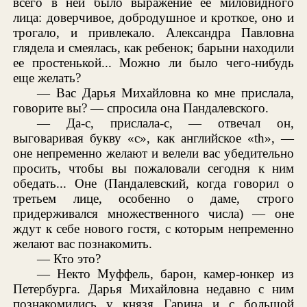
всего в ней было выражение ее миловидного
лица: доверчивое, добродушное и кроткое, оно и
трогало, и привлекало. Александра Павловна
глядела и смеялась, как ребенок; барыни находили
ее простенькой... Можно ли было чего-нибудь
еще желать?
— Вас Дарья Михайловна ко мне прислала,
говорите вы? — спросила она Пандалевского.
— Да-с, прислала-с, — отвечал он,
выговаривая букву «с», как английское «th», —
оне непременно желают и велели вас убедительно
просить, чтобы вы пожаловали сегодня к ним
обедать... Оне (Пандалевский, когда говорил о
третьем лице, особенно о даме, строго
придерживался множественного числа) — оне
ждут к себе нового гостя, с которым непременно
желают вас познакомить.
— Кто это?
— Некто Муффель, барон, камер-юнкер из
Петербурга. Дарья Михайловна недавно с ним
познакомились у князя Гарина и с большой