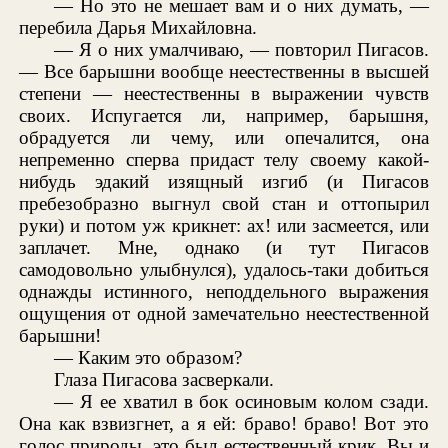
— Но это не мешает вам и о них думать, —
перебила Дарья Михайловна.
— Я о них умалчиваю, — повторил Пигасов.
— Все барышни вообще неестественны в высшей
степени — неестественны в выражении чувств
своих. Испугается ли, например, барышня,
обрадуется ли чему, или опечалится, она
непременно сперва придаст телу своему какой-
нибудь эдакий изящный изгиб (и Пигасов
пребезобразно выгнул свой стан и оттопырил
руки) и потом уж крикнет: ах! или засмеется, или
заплачет. Мне, однако (и тут Пигасов
самодовольно улыбнулся), удалось-таки добиться
однажды истинного, неподдельного выражения
ощущения от одной замечательно неестественной
барышни!
— Каким это образом?
Глаза Пигасова засверкали.
— Я ее хватил в бок осиновым колом сзади.
Она как взвизгнет, а я ей: браво! браво! Вот это
голос природы, это был естественный крик. Вы и