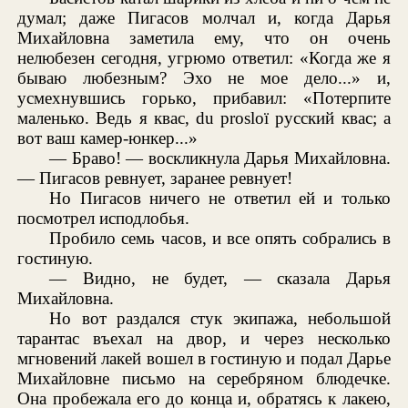
думал; даже Пигасов молчал и, когда Дарья
Михайловна заметила ему, что он очень
нелюбезен сегодня, угрюмо ответил: «Когда же я
бываю любезным? Эхо не мое дело...» и,
усмехнувшись горько, прибавил: «Потерпите
маленько. Ведь я квас, du prosloï русский квас; а
вот ваш камер-юнкер...»
— Браво! — воскликнула Дарья Михайловна.
— Пигасов ревнует, заранее ревнует!
Но Пигасов ничего не ответил ей и только
посмотрел исподлобья.
Пробило семь часов, и все опять собрались в
гостиную.
— Видно, не будет, — сказала Дарья
Михайловна.
Но вот раздался стук экипажа, небольшой
тарантас въехал на двор, и через несколько
мгновений лакей вошел в гостиную и подал Дарье
Михайловне письмо на серебряном блюдечке.
Она пробежала его до конца и, обратясь к лакею,