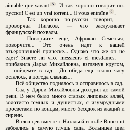
5
aimable que savant
. И так хорошо говорит по-
6
русски! C'est un vrai torrent... il vous entraîne
.
— Так хорошо по-русски говорит, —
проворчал Пигасов, — что заслуживает
французской похвалы.
— Поворчите еще, Африкан Семеныч,
поворчите... Это очень идет к вашей
взъерошенной прическе... Однако что же он не
едет? Знаете ли что, messieurs el mesdames, —
прибавила Дарья Михайловна, взглянув кругом,
— пойдемте в сад... До обеда еще около часу
осталось, а погода славная...
Всё общество поднялось и отправилось в сад.
Сад у Дарьи Михайловны доходил до самой
реки. В нем было много старых липовых аллей,
золотисто-темных и душистых, с изумрудными
просветами по концам, много беседок из акаций и
сирени.
Волынцев вместе с Натальей и m-lle Boncourt
забрались в самую глушь сада. Волынцев шел