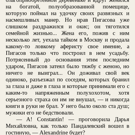
на богатой, полуобразованной помещице,
которую поймал на удочку своих развязных и
насмешливых манер. Но нрав Пигасова уже
слишком раздражился и окис; он тяготился
семейной жизнью... Жена его, пожив с ним
несколько лет, уехала тайком в Москву и продала
какому-то ловкому аферисту свое имение, а
Пигасов только что построил в нем усадьбу.
Потрясенный до основания этим последним
ударом, Пигасов затеял было тяжбу с женою, но
ничего не выиграл... Он доживал свой век
одиноко, разъезжал по соседям, которых бранил
за глаза и даже в глаза и которые принимали его с
каким-то напряженным полухохотом, хотя
серьезного страха он им не внушал, — и никогда
книги в руки не брал. У него было около ста душ;
мужики его не бедствовали.
— A! Constantin! — проговорила Дарья
Михайловна, как только Пандалевский вошел в
гостиную, — Alexandrine будет?