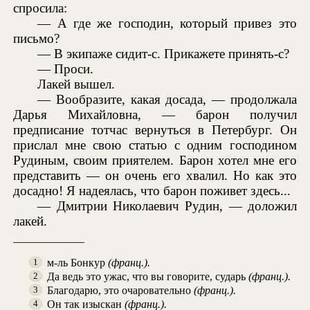
спросила:
— А где же господин, который привез это
письмо?
— В экипаже сидит-с. Прикажете принять-с?
— Проси.
Лакей вышел.
— Вообразите, какая досада, — продолжала
Дарья Михайловна, — барон получил
предписание тотчас вернуться в Петербург. Он
прислал мне свою статью с одним господином
Рудиным, своим приятелем. Барон хотел мне его
представить — он очень его хвалил. Но как это
досадно! Я надеялась, что барон поживет здесь...
— Дмитрии Николаевич Рудин, — доложил
лакей.
м-ль Бонкур
(франц.).
1
Да ведь это ужас, что вы говорите, сударь
(франц.).
2
Благодарю, это очаровательно
(франц.).
3
Он так изыскан
(франц.).
4