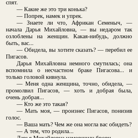
спят.
— Какие же это три конька?
— Попрек, намек и упрек.
— Знаете ли что, Африкан Семеныч, —
начала Дарья Михайловна, — вы недаром так
озлоблены на женщин. Какая-нибудь, должно
быть, вас...
— Обидела, вы хотите сказать? — перебил ее
Пигасов.
Дарья Михайловна немного смутилась; она
вспомнила о несчастном браке Пигасова... и
только головой кивнула.
— Меня одна женщина, точно, обидела, —
промолвил Пигасов, — хоть и добрая была,
очень добрая...
— Кто же это такая?
— Мать моя, — произнес Пигасов, понизив
голос.
— Ваша мать? Чем же она могла вас обидеть?
— А тем, что родила...
Дарья Михайловна наморщила брови.