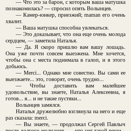
— Что это за барон, с которым ваша матушка
познакомилась? — спросил опять Волынцев.
— Камер-юнкер, приезжий; maman его очень
хвалит.
— Ваша матушка способна увлекаться.
— Это доказывает, что она еще очень молода
сердцем, — заметила Наталья.
— Да. Я скоро пришлю вам вашу лошадь.
Она уже почти совсем выезжена. Мне хочется,
чтобы она с места поднимала в галоп, и я этого
добьюсь.
— Merci... Однако мне совестно. Вы сами ее
выезжаете... это, говорят, очень трудно...
— Чтобы доставить вам малейшее
удовольствие, вы знаете, Наталья Алексеевна, я
готов... я... и не такие пустяки...
Волынцев замялся.
Наталья дружелюбно взглянула на него и еще
раз сказала: merci.
— Вы знаете, — продолжал Сергей Павлыч
после долгого молчания, — что нет такой вещи...