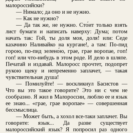
малороссийски?
— Нимало; да оно и не нужно.
— Как не нужно?
— Да так же, не нужно. Сто́ит только взять
лист бумаги и написать наверху: Дума; потом
начать так: Гой, ты доля моя, доля! или: Седе
казачино Наливайко на кургане!, а там: По-пид
горою, по-пид зелено́ю, грае, грае воропае, гоп!
гоп! или что-нибудь в этом роде. И дело в шляпе.
Печатай и издавай. Малоросс прочтет, подопрет
рукою щеку и непременно заплачет, — такая
чувствительная душа!
— Помилуйте! — воскликнул Басистов —
Что вы это такое говорите? Это ни с чем не
сообразно. Я жил в Малороссии, люблю ее и язык
ее знаю... «грае, грае воропае» — совершенная
бессмыслица.
— Может быть, а хохол все-таки заплачет. Вы
говорите: язык... Да разве существует
малороссийский язык? Я попросил раз одного