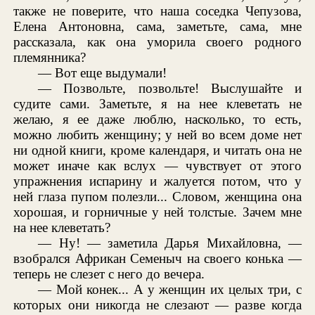
также не поверите, что наша соседка Чепузова,
Елена Антоновна, сама, заметьте, сама, мне
рассказала, как она уморила своего родного
племянника?
— Вот еще выдумали!
— Позвольте, позвольте! Выслушайте и
судите сами. Заметьте, я на нее клеветать не
желаю, я ее даже люблю, насколько, то есть,
можно любить женщину; у ней во всем доме нет
ни одной книги, кроме календаря, и читать она не
может иначе как вслух — чувствует от этого
упражнения испарину и жалуется потом, что у
ней глаза пупом полезли... Словом, женщина она
хорошая, и горничные у ней толстые. Зачем мне
на нее клеветать?
— Ну! — заметила Дарья Михайловна, —
взобрался Африкан Семеныч на своего конька —
теперь не слезет с него до вечера.
— Мой конек... А у женщин их целых три, с
которых они никогда не слезают — разве когда