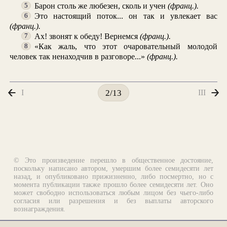
Барон столь же любезен, сколь и учен
(франц.).
5
Это настоящий поток... он так и увлекает вас
6
(франц.).
Ах! звонят к обеду! Вернемся
(франц.).
7
«Как жаль, что этот очаровательный молодой
8
человек так ненаходчив в разговоре...»
(франц.).
I
III
2/13
© Это произведение перешло в общественное достояние,
поскольку написано автором, умершим более семидесяти лет
назад, и опубликовано прижизненно, либо посмертно, но с
момента публикации также прошло более семидесяти лет. Оно
может свободно использоваться любым лицом без чьего-либо
согласия или разрешения и без выплаты авторского
вознаграждения.