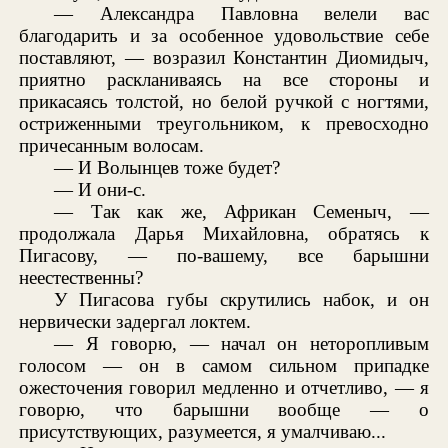
— Александра Павловна велели вас
благодарить и за особенное удовольствие себе
поставляют, — возразил Константин Диомидыч,
приятно раскланиваясь на все стороны и
прикасаясь толстой, но белой ручкой с ногтями,
остриженными треугольником, к превосходно
причесанным волосам.
— И Волынцев тоже будет?
— И они-с.
— Так как же, Африкан Семеныч, —
продолжала Дарья Михайловна, обратясь к
Пигасову, — по-вашему, все барышни
неестественны?
У Пигасова губы скрутились набок, и он
нервически задергал локтем.
— Я говорю, — начал он неторопливым
голосом — он в самом сильном припадке
ожесточения говорил медленно и отчетливо, — я
говорю, что барышни вообще — о
присутствующих, разумеется, я умалчиваю...