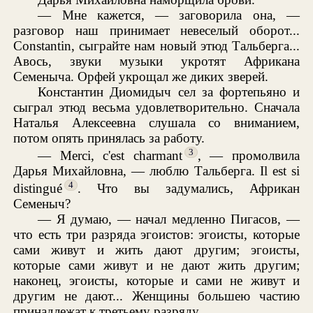
— Мне кажется, — заговорила она, —
разговор наш принимает невеселый оборот...
Constantin, сыграйте нам новый этюд Тальберга...
Авось, звуки музыки укротят Африкана
Семеныча. Орфей укрощал же диких зверей.
Константин Диомидыч сел за фортепьяно и
сыграл этюд весьма удовлетворительно. Сначала
Наталья Алексеевна слушала со вниманием,
потом опять принялась за работу.
3
— Merci, c'est charmant
, — промолвила
Дарья Михайловна, — люблю Тальберга. Il est si
4
distingué
. Что вы задумались, Африкан
Семеныч?
— Я думаю, — начал медленно Пигасов, —
что есть три разряда эгоистов: эгоисты, которые
сами живут и жить дают другим; эгоисты,
которые сами живут и не дают жить другим;
наконец, эгоисты, которые и сами не живут и
другим не дают... Женщины большею частию
принадлежат к третьему разряду.