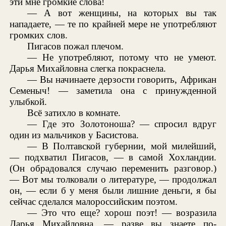
эти мне громкие слова!
— А вот женщины, на которых вы так
нападаете, — те по крайней мере не употребляют
громких слов.
Пигасов пожал плечом.
— Не употребляют, потому что не умеют.
Дарья Михайловна слегка покраснела.
— Вы начинаете дерзости говорить, Африкан
Семеныч! — заметила она с принужденной
улыбкой.
Всё затихло в комнате.
— Где это Золотоноша? — спросил вдруг
один из мальчиков у Басистова.
— В Полтавской губернии, мой милейший,
— подхватил Пигасов, — в самой Хохландии.
(Он обрадовался случаю переменить разговор.)
— Вот мы толковали о литературе, — продолжал
он, — если б у меня были лишние деньги, я бы
сейчас сделался малороссийским поэтом.
— Это что еще? хорош поэт! — возразила
Дарья Михайловна, — разве вы знаете по-