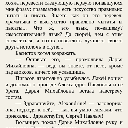
хохла перевести следующую первую попавшуюся
мне фразу: грамматика есть искусство правильно
читать и писать. Знаете, как он это перевел:
храматыка е выскусьтво правильно чытаты ы
пысаты... Что ж, это язык, по-вашему?
самостоятельный язык? Да скорей, чем с этим
согласиться, я готов позволить лучшего своего
друга истолочь в ступе...
Басистов хотел возражать.
— Оставьте его, — промолвила Дарья
Михайловна, — ведь вы знаете, от него, кроме
парадоксов, ничего не услышишь.
Пигасов язвительно улыбнулся. Лакей вошел
и доложил о приезде Александры Павловны и ее
брата. Дарья Михайловна встала навстречу
гостям.
— Здравствуйте, Alexandrine! — заговорила
она, подходя к ней, — как вы умно сделали, что
приехали... Здравствуйте, Сергей Павлыч!
Волынцев пожал Дарье Михайловне руку и