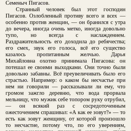
Семеныч Пигасов.
Странный человек был этот господин
Пигасов. Озлобленный противу всего и всех —
особенно против женщин, — он бранился с утра
до вечера, иногда очень метко, иногда довольно
тупо, но всегда с наслаждением.
Раздражительность его доходила до ребячества;
его смех, звук его голоса, всё его существо
казалось пропитанным желчью. Дарья
Михайловна охотно принимала Пигасова: он
потешал ее своими выходками. Они точно были
довольно забавны. Всё преувеличивать было его
страстью. Например: о каком бы несчастье при
нем ни говорили — рассказывали ли ему, что
громом зажгло деревню, что вода прорвала
мельницу, что мужик себе топором руку отрубил,
— он всякий раз с сосредоточенным
ожесточением спрашивал: «А как ее зовут?» — то
есть как зовут женщину, от которой произошло
то несчастие, потому что, по его уверениям,