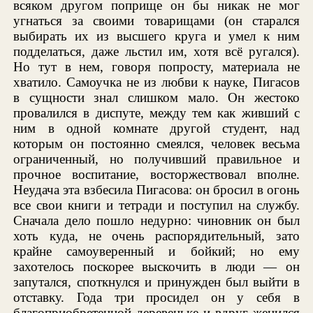
всяком другом поприще он бы никак не мог
угнаться за своими товарищами (он старался
выбирать их из высшего круга и умел к ним
подделаться, даже льстил им, хотя всё ругался).
Но тут в нем, говоря попросту, материала не
хватило. Самоучка не из любви к науке, Пигасов
в сущности знал слишком мало. Он жестоко
провалился в диспуте, между тем как живший с
ним в одной комнате другой студент, над
которым он постоянно смеялся, человек весьма
ограниченный, но получивший правильное и
прочное воспитание, восторжествовал вполне.
Неудача эта взбесила Пигасова: он бросил в огонь
все свои книги и тетради и поступил на службу.
Сначала дело пошло недурно: чиновник он был
хоть куда, не очень распорядительный, зато
крайне самоуверенный и бойкий; но ему
захотелось поскорее выскочить в люди — он
запутался, споткнулся и принужден был выйти в
отставку. Года три просидел он у себя в
благоприобретенной деревеньке и вдруг женился