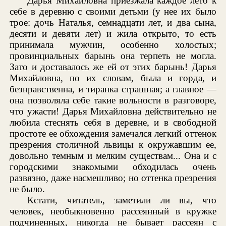
Дарья Михайловна приезжала каждое лето к
себе в деревню с своими детьми (у нее их было
трое: дочь Наталья, семнадцати лет, и два сына,
десяти и девяти лет) и жила открыто, то есть
принимала мужчин, особенно холостых;
провинциальных барынь она терпеть не могла.
Зато и доставалось же ей от этих барынь! Дарья
Михайловна, по их словам, была и горда, и
безнравственна, и тиранка страшная; а главное —
она позволяла себе такие вольности в разговоре,
что ужасти! Дарья Михайловна действительно не
любила стеснять себя в деревне, и в свободной
простоте ее обхождения замечался легкий оттенок
презрения столичной львицы к окружавшим ее,
довольно темным и мелким существам... Она и с
городскими знакомыми обходилась очень
развязно, даже насмешливо; но оттенка презрения
не было.
Кстати, читатель, заметили ли вы, что
человек, необыкновенно рассеянный в кружке
подчиненных, никогда не бывает рассеян с