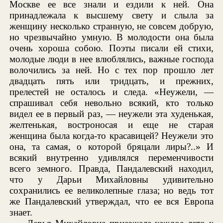
Москве ее все знали и ездили к ней. Она
принадлежала к высшему свету и слыла за
женщину несколько странную, не совсем добрую,
но чрезвычайно умную. В молодости она была
очень хороша собою. Поэты писали ей стихи,
молодые люди в нее влюблялись, важные господа
волочились за ней. Но с тех пор прошло лет
двадцать пять или тридцать, и прежних,
прелестей не осталось и следа. «Неужели, —
спрашивал себя невольно всякий, кто только
видел ее в первый раз, — неужели эта худенькая,
желтенькая, востроносая и еще не старая
женщина была когда-то красавицей? Неужели это
она, та самая, о которой бряцали лиры?..» И
всякий внутренно удивлялся переменчивости
всего земного. Правда, Пандалевский находил,
что у Дарьи Михайловны удивительно
сохранились ее великолепные глаза; но ведь тот
же Пандалевский утверждал, что ее вся Европа
знает.