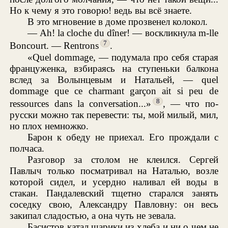
Но к чему я это говорю! ведь вы всё знаете.
В это мгновение в доме прозвенел колокол.
— Ah! la cloche du dîner! — воскликнула m-lle
7
Boncourt. — Rentrons
.
«Quel dommage, — подумала про себя старая
француженка, взбираясь на ступеньки балкона
вслед за Волынцевым и Натальей, — quel
dommage que ce charmant garçon ait si peu de
8
ressources dans la conversation...»
, — что по-
русски можно так перевести: ты, мой милый, мил,
но плох немножко.
Барон к обеду не приехал. Его прождали с
полчаса.
Разговор за столом не клеился. Сергей
Павлыч только посматривал на Наталью, возле
которой сидел, и усердно наливал ей воды в
стакан. Пандалевский тщетно старался занять
соседку свою, Александру Павловну: он весь
закипал сладостью, а она чуть не зевала.
Басистов катал шарики из хлеба и ни о чем не