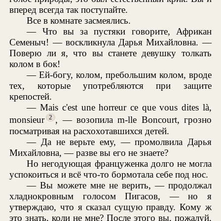
вперед всегда так поступайте.
Все в комнате засмеялись.
— Что вы за пустяки говорите, Африкан
Семеныч! — воскликнула Дарья Михайловна. —
Поверю ли я, что вы станете девушку толкать
колом в бок!
— Ей-богу, колом, пребольшим колом, вроде
тех, которые употребляются при защите
крепостей.
— Mais c'est une horreur ce que vous dites là,
2
monsieur
, — возопила m-lle Boncourt, грозно
посматривая на расхохотавшихся детей.
— Да не верьте ему, — промолвила Дарья
Михайловна, — разве вы его не знаете?
Но негодующая француженка долго не могла
успокоиться и всё что-то бормотала себе под нос.
— Вы можете мне не верить, — продолжал
хладнокровным голосом Пигасов, — но я
утверждаю, что я сказал сущую правду. Кому ж
это знать, коли не мне? После этого вы, пожалуй,