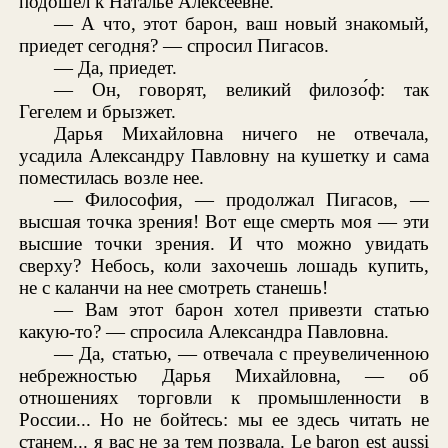
подошел к Наталье Алексеевне.
— А что, этот барон, ваш новый знакомый,
приедет сегодня? — спросил Пигасов.
— Да, приедет.
— Он, говорят, великий филозо́ф: так
Гегелем и брызжет.
Дарья Михайловна ничего не отвечала,
усадила Александру Павловну на кушетку и сама
поместилась возле нее.
— Философия, — продолжал Пигасов, —
высшая точка зрения! Вот еще смерть моя — эти
высшие точки зрения. И что можно увидать
сверху? Небось, коли захочешь лошадь купить,
не с каланчи на нее смотреть станешь!
— Вам этот барон хотел привезти статью
какую-то? — спросила Александра Павловна.
— Да, статью, — отвечала с преувеличенною
небрежностью Дарья Михайловна, — об
отношениях торговли к промышленности в
России... Но не бойтесь: мы ее здесь читать не
станем... я вас не за тем позвала. Le baron est aussi