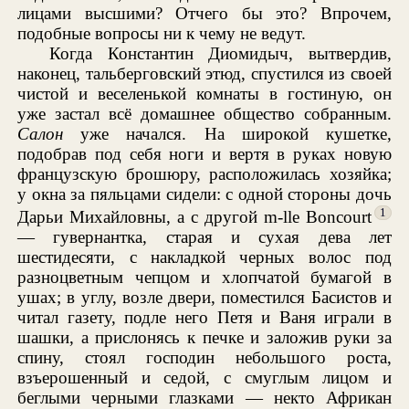
лицами высшими? Отчего бы это? Впрочем,
подобные вопросы ни к чему не ведут.
Когда Константин Диомидыч, вытвердив,
наконец, тальберговский этюд, спустился из своей
чистой и веселенькой комнаты в гостиную, он
уже застал всё домашнее общество собранным.
Салон
уже начался. На широкой кушетке,
подобрав под себя ноги и вертя в руках новую
французскую брошюру, расположилась хозяйка;
у окна за пяльцами сидели: с одной стороны дочь
1
Дарьи Михайловны, а с другой m-lle Boncourt
— гувернантка, старая и сухая дева лет
шестидесяти, с накладкой черных волос под
разноцветным чепцом и хлопчатой бумагой в
ушах; в углу, возле двери, поместился Басистов и
читал газету, подле него Петя и Ваня играли в
шашки, а прислонясь к печке и заложив руки за
спину, стоял господин небольшого роста,
взъерошенный и седой, с смуглым лицом и
беглыми черными глазками — некто Африкан