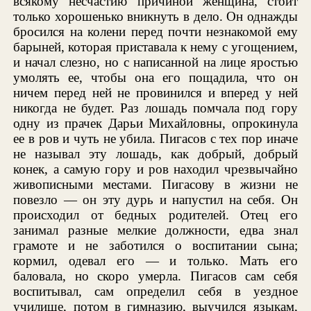
всякому несчастию причиной женщина, сто́ит
только хорошенько вникнуть в дело. Он однажды
бросился на колени перед почти незнакомой ему
барыней, которая приставала к нему с угощением,
и начал слезно, но с написанной на лице яростью
умолять ее, чтобы она его пощадила, что он
ничем перед ней не провинился и вперед у ней
никогда не будет. Раз лошадь помчала под гору
одну из прачек Дарьи Михайловны, опрокинула
ее в ров и чуть не убила. Пигасов с тех пор иначе
не называл эту лошадь, как добрый, добрый
конек, а самую гору и ров находил чрезвычайно
живописными местами. Пигасову в жизни не
повезло — он эту дурь и напустил на себя. Он
происходил от бедных родителей. Отец его
занимал разные мелкие должности, едва знал
грамоте и не заботился о воспитании сына;
кормил, одевал его — и только. Мать его
баловала, но скоро умерла. Пигасов сам себя
воспитывал, сам определил себя в уездное
училище, потом в гимназию, выучился языкам,