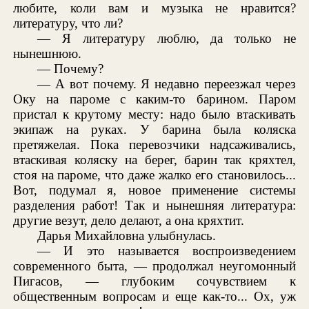
любите, коли вам и музыка не нравится?
литературу, что ли?
— Я литературу люблю, да только не
нынешнюю.
— Почему?
— А вот почему. Я недавно переезжал через
Оку на пароме с каким-то барином. Паром
пристал к крутому месту: надо было втаскивать
экипаж на руках. У барина была коляска
претяжелая. Пока перевозчики надсаживались,
втаскивая коляску на берег, барин так кряхтел,
стоя на пароме, что даже жалко его становилось...
Вот, подумал я, новое применение системы
разделения работ! Так и нынешняя литература:
другие везут, дело делают, а она кряхтит.
Дарья Михайловна улыбнулась.
— И это называется воспроизведением
современного быта, — продолжал неугомонный
Пигасов, — глубоким сочувствием к
общественным вопросам и еще как-то... Ох, уж