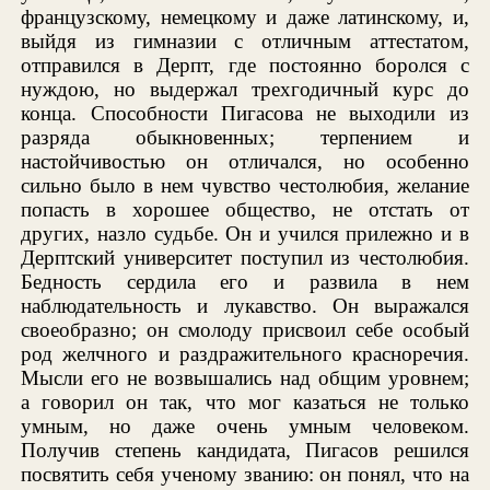
французскому, немецкому и даже латинскому, и,
выйдя из гимназии с отличным аттестатом,
отправился в Дерпт, где постоянно боролся с
нуждою, но выдержал трехгодичный курс до
конца. Способности Пигасова не выходили из
разряда обыкновенных; терпением и
настойчивостью он отличался, но особенно
сильно было в нем чувство честолюбия, желание
попасть в хорошее общество, не отстать от
других, назло судьбе. Он и учился прилежно и в
Дерптский университет поступил из честолюбия.
Бедность сердила его и развила в нем
наблюдательность и лукавство. Он выражался
своеобразно; он смолоду присвоил себе особый
род желчного и раздражительного красноречия.
Мысли его не возвышались над общим уровнем;
а говорил он так, что мог казаться не только
умным, но даже очень умным человеком.
Получив степень кандидата, Пигасов решился
посвятить себя ученому званию: он понял, что на