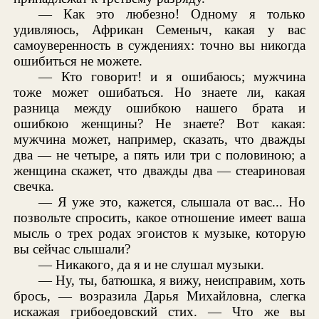
— Как это любезно! Одному я только
удивляюсь, Африкан Семеныч, какая у вас
самоуверенность в суждениях: точно вы никогда
ошибиться не можете.
— Кто говорит! и я ошибаюсь; мужчина
тоже может ошибаться. Но знаете ли, какая
разница между ошибкою нашего брата и
ошибкою женщины? Не знаете? Вот какая:
мужчина может, например, сказать, что дважды
два — не четыре, а пять или три с половиною; а
женщина скажет, что дважды два — стеариновая
свечка.
— Я уже это, кажется, слышала от вас... Но
позвольте спросить, какое отношение имеет ваша
мысль о трех родах эгоистов к музыке, которую
вы сейчас слышали?
— Никакого, да я и не слушал музыки.
— Ну, ты, батюшка, я вижу, неисправим, хоть
брось, — возразила Дарья Михайловна, слегка
искажая грибоедовский стих. — Что же вы