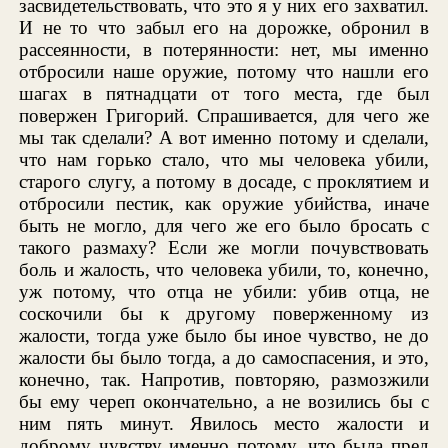
засвидетельствовать, что это я у них его захватил.
И не то что забыл его на дорожке, обронил в
рассеянности, в потерянности: нет, мы именно
отбросили наше оружие, потому что нашли его
шагах в пятнадцати от того места, где был
повержен Григорий. Спрашивается, для чего же
мы так сделали? А вот именно потому и сделали,
что нам горько стало, что мы человека убили,
старого слугу, а потому в досаде, с проклятием и
отбросили пестик, как оружие убийства, иначе
быть не могло, для чего же его было бросать с
такого размаху? Если же могли почувствовать
боль и жалость, что человека убили, то, конечно,
уж потому, что отца не убили: убив отца, не
соскочили бы к другому поверженному из
жалости, тогда уже было бы иное чувство, не до
жалости бы было тогда, а до самоспасения, и это,
конечно, так. Напротив, повторяю, размозжили
бы ему череп окончательно, а не возились бы с
ним пять минут. Явилось место жалости и
доброму чувству именно потому, что была пред