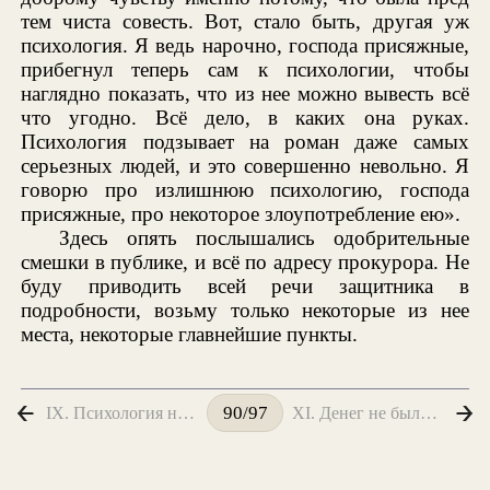
тем чиста совесть. Вот, стало быть, другая уж
психология. Я ведь нарочно, господа присяжные,
прибегнул теперь сам к психологии, чтобы
наглядно показать, что из нее можно вывесть всё
что угодно. Всё дело, в каких она руках.
Психология подзывает на роман даже самых
серьезных людей, и это совершенно невольно. Я
говорю про излишнюю психологию, господа
присяжные, про некоторое злоупотребление ею».
Здесь опять послышались одобрительные
смешки в публике, и всё по адресу прокурора. Не
буду приводить всей речи защитника в
подробности, возьму только некоторые из нее
места, некоторые главнейшие пункты.
IX. Психология на всех парах. Скачущая тройка. Финал речи прокурора
XI. Денег не было. Грабежа не было
90/97