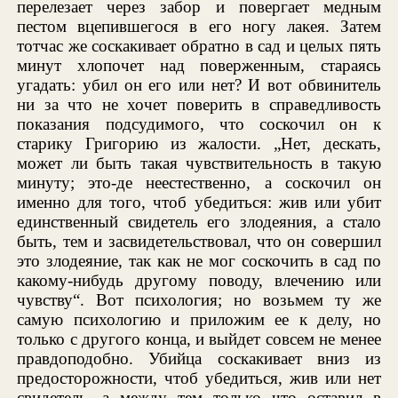
перелезает через забор и повергает медным
пестом вцепившегося в его ногу лакея. Затем
тотчас же соскакивает обратно в сад и целых пять
минут хлопочет над поверженным, стараясь
угадать: убил он его или нет? И вот обвинитель
ни за что не хочет поверить в справедливость
показания подсудимого, что соскочил он к
старику Григорию из жалости. „Нет, дескать,
может ли быть такая чувствительность в такую
минуту; это-де неестественно, а соскочил он
именно для того, чтоб убедиться: жив или убит
единственный свидетель его злодеяния, а стало
быть, тем и засвидетельствовал, что он совершил
это злодеяние, так как не мог соскочить в сад по
какому-нибудь другому поводу, влечению или
чувству“. Вот психология; но возьмем ту же
самую психологию и приложим ее к делу, но
только с другого конца, и выйдет совсем не менее
правдоподобно. Убийца соскакивает вниз из
предосторожности, чтоб убедиться, жив или нет
свидетель, а между тем только что оставил в