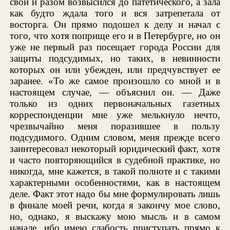
свой и разом возвысился до патетического, а зала
как будто ждала того и вся затрепетала от
восторга. Он прямо подошел к делу и начал с
того, что хотя поприще его и в Петербурге, но он
уже не первый раз посещает города России для
защиты подсудимых, но таких, в невинности
которых он или убежден, или предчувствует ее
заранее. «То же самое произошло со мной и в
настоящем случае, — объяснил он. — Даже
только из одних первоначальных газетных
корреспонденции мне уже мелькнуло нечто,
чрезвычайно меня поразившее в пользу
подсудимого. Одним словом, меня прежде всего
заинтересовал некоторый юридический факт, хотя
и часто повторяющийся в судебной практике, но
никогда, мне кажется, в такой полноте и с такими
характерными особенностями, как в настоящем
деле. Факт этот надо бы мне формулировать лишь
в финале моей речи, когда я закончу мое слово,
но, однако, я выскажу мою мысль и в самом
начале, ибо имею слабость приступать прямо к