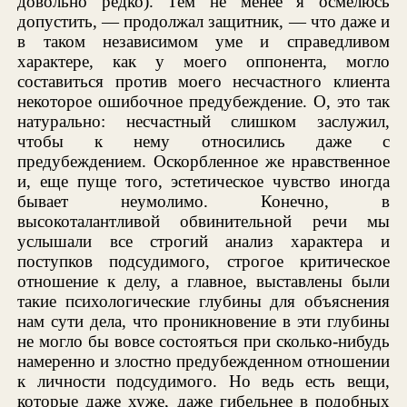
довольно редко). Тем не менее я осмелюсь
допустить, — продолжал защитник, — что даже и
в таком независимом уме и справедливом
характере, как у моего оппонента, могло
составиться против моего несчастного клиента
некоторое ошибочное предубеждение. О, это так
натурально: несчастный слишком заслужил,
чтобы к нему относились даже с
предубеждением. Оскорбленное же нравственное
и, еще пуще того, эстетическое чувство иногда
бывает неумолимо. Конечно, в
высокоталантливой обвинительной речи мы
услышали все строгий анализ характера и
поступков подсудимого, строгое критическое
отношение к делу, а главное, выставлены были
такие психологические глубины для объяснения
нам сути дела, что проникновение в эти глубины
не могло бы вовсе состояться при сколько-нибудь
намеренно и злостно предубежденном отношении
к личности подсудимого. Но ведь есть вещи,
которые даже хуже, даже гибельнее в подобных