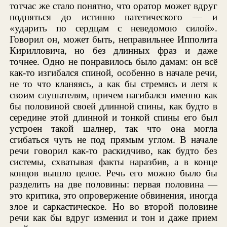
тотчас же стало понятно, что оратор может вдруг
подняться до истинно патетического — и
«ударить по сердцам с неведомою силой».
Говорил он, может быть, неправильнее Ипполита
Кирилловича, но без длинных фраз и даже
точнее. Одно не понравилось было дамам: он всё
как-то изгибался спиной, особенно в начале речи,
не то что кланяясь, а как бы стремясь и летя к
своим слушателям, причем нагибался именно как
бы половиной своей длинной спины, как будто в
середине этой длинной и тонкой спины его был
устроен такой шалнер, так что она могла
сгибаться чуть не под прямым углом. В начале
речи говорил как-то раскидчиво, как будто без
системы, схватывая факты наразбив, а в конце
концов вышло целое. Речь его можно было бы
разделить на две половины: первая половина —
это критика, это опровержение обвинения, иногда
злое и саркастическое. Но во второй половине
речи как бы вдруг изменил и тон и даже прием