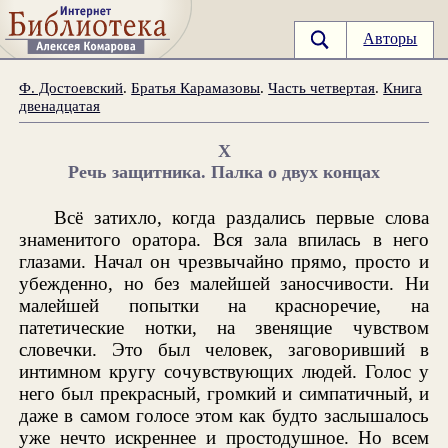
Авторы
Ф. Достоевский
.
Братья Карамазовы
.
Часть четвертая
.
Книга
двенадцатая
X
Речь защитника. Палка о двух концах
Всё затихло, когда раздались первые слова
знаменитого оратора. Вся зала впилась в него
глазами. Начал он чрезвычайно прямо, просто и
убежденно, но без малейшей заносчивости. Ни
малейшей попытки на красноречие, на
патетические нотки, на звенящие чувством
словечки. Это был человек, заговоривший в
интимном кругу сочувствующих людей. Голос у
него был прекрасный, громкий и симпатичный, и
даже в самом голосе этом как будто заслышалось
уже нечто искреннее и простодушное. Но всем