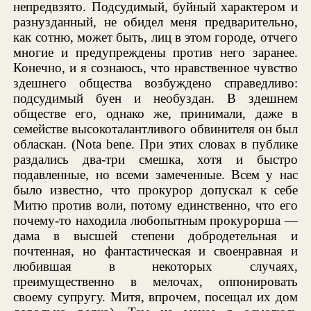
непредвзято. Подсудимый, буйный характером и
разнузданный, не обидел меня предварительно,
как сотню, может быть, лиц в этом городе, отчего
многие и предупреждены против него заранее.
Конечно, и я сознаюсь, что нравственное чувство
здешнего общества возбуждено справедливо:
подсудимый буен и необуздан. В здешнем
обществе его, однако же, принимали, даже в
семействе высокоталантливого обвинителя он был
обласкан. (Nota bene. При этих словах в публике
раздались два-три смешка, хотя и быстро
подавленные, но всеми замеченные. Всем у нас
было известно, что прокурор допускал к себе
Митю против воли, потому единственно, что его
почему-то находила любопытным прокурорша —
дама в высшей степени добродетельная и
почтенная, но фантастическая и своенравная и
любившая в некоторых случаях,
преимущественно в мелочах, оппонировать
своему супругу. Митя, впрочем, посещал их дом