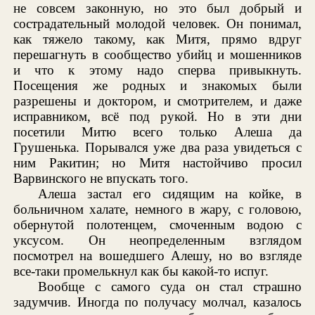
не совсем законную, но это был добрый и
сострадательный молодой человек. Он понимал,
как тяжело такому, как Митя, прямо вдруг
перешагнуть в сообщество убийц и мошенников
и что к этому надо сперва привыкнуть.
Посещения же родных и знакомых были
разрешены и доктором, и смотрителем, и даже
исправником, всё под рукой. Но в эти дни
посетили Митю всего только Алеша да
Грушенька. Порывался уже два раза увидеться с
ним Ракитин; но Митя настойчиво просил
Варвинского не впускать того.
Алеша застал его сидящим на койке, в
больничном халате, немного в жару, с головою,
обернутой полотенцем, смоченным водою с
уксусом. Он неопределенным взглядом
посмотрел на вошедшего Алешу, но во взгляде
все-таки промелькнул как бы какой-то испуг.
Вообще с самого суда он стал страшно
задумчив. Иногда по получасу молчал, казалось