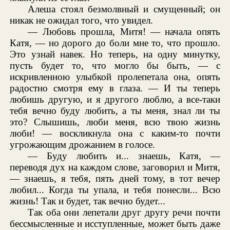
Алеша стоял безмолвный и смущенный; он
никак не ожидал того, что увидел.
— Любовь прошла, Митя! — начала опять
Катя, — но дорого до боли мне то, что прошло.
Это узнай навек. Но теперь, на одну минутку,
пусть будет то, что могло бы быть, — с
искривленною улыбкой пролепетала она, опять
радостно смотря ему в глаза. — И ты теперь
любишь другую, и я другого люблю, а все-таки
тебя вечно буду любить, а ты меня, знал ли ты
это? Слышишь, люби меня, всю твою жизнь
люби! — воскликнула она с каким-то почти
угрожающим дрожанием в голосе.
— Буду любить и... знаешь, Катя, —
переводя дух на каждом слове, заговорил и Митя,
— знаешь, я тебя, пять дней тому, в тот вечер
любил... Когда ты упала, и тебя понесли... Всю
жизнь! Так и будет, так вечно будет...
Так оба они лепетали друг другу речи почти
бессмысленные и исступленные, может быть даже