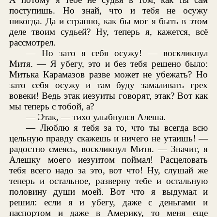
поступишь. Но знай, что и тебя не осужу
никогда. Да и странно, как бы мог я быть в этом
деле твоим судьей? Ну, теперь я, кажется, всё
рассмотрел.
— Но зато я себя осужу! — воскликнул
Митя. — Я убегу, это и без тебя решено было:
Митька Карамазов разве может не убежать? Но
зато себя осужу и там буду замаливать грех
вовеки! Ведь этак иезуиты говорят, этак? Вот как
мы теперь с тобой, а?
— Этак, — тихо улыбнулся Алеша.
— Люблю я тебя за то, что ты всегда всю
цельную правду скажешь и ничего не утаишь! —
радостно смеясь, воскликнул Митя. — Значит, я
Алешку моего иезуитом поймал! Расцеловать
тебя всего надо за это, вот что! Ну, слушай же
теперь и остальное, разверну тебе и остальную
половину души моей. Вот что я выдумал и
решил: если я и убегу, даже с деньгами и
паспортом и даже в Америку, то меня еще