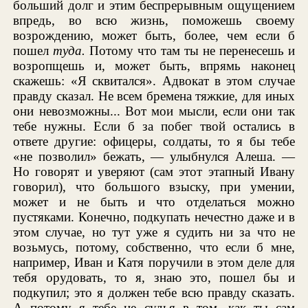
больший долг и этим беспрерывным ощущением
впредь, во всю жизнь, поможешь своему
возрождению, может быть, более, чем если б
пошел
туда.
Потому что там ты не перенесешь и
возропщешь и, может быть, впрямь наконец
скажешь: «Я сквитался». Адвокат в этом случае
правду сказал. Не всем бремена тяжкие, для иных
они невозможны... Вот мои мысли, если они так
тебе нужны. Если б за побег твой остались в
ответе другие: офицеры, солдаты, то я бы тебе
«не позволил» бежать, — улыбнулся Алеша. —
Но говорят и уверяют (сам этот этапный Ивану
говорил), что большого взыску, при умении,
может и не быть и что отделаться можно
пустяками. Конечно, подкупать нечестно даже и в
этом случае, но тут уже я судить ни за что не
возьмусь, потому, собственно, что если б мне,
например, Иван и Катя поручили в этом деле для
тебя орудовать, то я, знаю это, пошел бы и
подкупил; это я должен тебе всю правду сказать.
А потому я тебе не судья в том, как ты сам