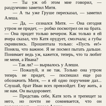
— Ты уж об этом мне говорил, —
раздумчиво заметил Митя.
— А ты уже Груше пересказал, — заметил
Алеша.
— Да, — сознался Митя. — Она сегодня
утром не придет, — робко посмотрел он на брата.
— Она придет только вечером. Как только я ей
вчера сказал, что Катя орудует, смолчала; а губы
скривились. Прошептала только: «Пусть ее!»
Поняла, что важное. Я не посмел пытать дальше.
Понимает ведь уж, кажется, теперь, что та любит
не меня, а Ивана?
— Так ли? — вырвалось у Алеши.
— Пожалуй, и не так. Только она утром
теперь не придет, — поспешил еще раз
обозначить Митя, — я ей одно поручение дал...
Слушай, брат Иван всех превзойдет. Ему жить, а
не нам. Он выздоровеет.
— Представь себе, Катя хоть и трепещет за
него, но почти не сомневается, что он