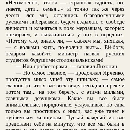
«Несомненно, взятка — страшная гадость, но,
знаете, дети... семья...» И точно так же через
десять лет мы, оставшись благополучными
русскими либералами, будем вздыхать о свободе
личности и кланяться в пояс мерзавцам, которых
презираем, и околачиваться у них в передних.
«Потому что, знаете ли, — скажем мы, хихикая,
— с волками жить, по-волчьи выть». Ей-богу,
недаром какой-то министр назвал русских
студентов будущими столоначальниками!
— Или профессорами, — вставил Лихонин.
— Но самое главное, — продолжал Ярченко,
пропустив мимо ушей эту шпильку, — самое
главное то, что я вас всех видел сегодня на реке и
потом там... на том берегу... с этими милыми,
славными девушками. Какие вы все были
внимательные, порядочные, услужливые, но едва
только вы простились с ними, вас уже тянет к
публичным женщинам. Пускай каждый из вас
представит себе на минутку, что все мы были в