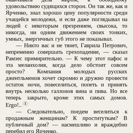
удовольствию судящихся сторон. Он так же, как и
Ярченко, знал хорошо цену популярности среди
учащейся молодежи, и если даже поглядывал на
людей с некоторым презрением, свысока, то
никогда, ни одним движением своих тонких,
умных, энергичных губ этого не показывал.
— Никто вас и не тянет, Гаврила Петрович,
непременно совершать грехопадение, — сказал
Рамзес примирительно. — К чему этот пафос и
эта меланхолия, когда дело обстоит совсем
просто? Компания молодых русских
джентльменов хочет скромно и дружно провести
остаток ночи, повеселиться, попеть и принять
внутрь несколько галлонов вина и пива. Но все
теперь закрыто, кроме этих самых домов.
1
Ergo!..
— Следовательно, поедем веселиться к
продажным женщинам? К проституткам? В
публичный дом? — насмешливо и враждебно
перебил его Ярченко.