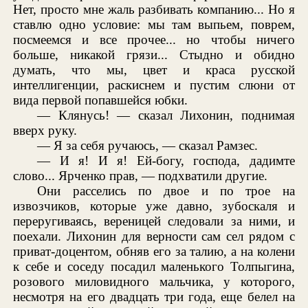
Нет, просто мне жаль разбивать компанию... Но я
ставлю одно условие: мы там выпьем, поврем,
посмеемся и все прочее... но чтобы ничего
больше, никакой грязи... Стыдно и обидно
думать, что мы, цвет и краса русской
интеллигенции, раскиснем и пустим слюни от
вида первой попавшейся юбки.
— Клянусь! — сказал Лихонин, поднимая
вверх руку.
— Я за себя ручаюсь, — сказал Рамзес.
— И я! И я! Ей-богу, господа, дадимте
слово... Ярченко прав, — подхватили другие.
Они расселись по двое и по трое на
извозчиков, которые уже давно, зубоскаля и
переругиваясь, вереницей следовали за ними, и
поехали. Лихонин для верности сам сел рядом с
приват-доцентом, обняв его за талию, а на колени
к себе и соседу посадил маленького Толпыгина,
розового миловидного мальчика, у которого,
несмотря на его двадцать три года, еще белел на