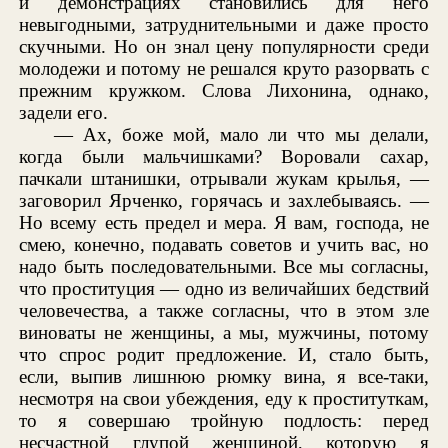
и демонстрациях становились для него
невыгодными, затруднительными и даже просто
скучными. Но он знал цену популярности среди
молодежи и потому не решался круто разорвать с
прежним кружком. Слова Лихонина, однако,
задели его.
— Ах, боже мой, мало ли что мы делали,
когда были мальчишками? Воровали сахар,
пачкали штанишки, отрывали жукам крылья, —
заговорил Ярченко, горячась и захлебываясь. —
Но всему есть предел и мера. Я вам, господа, не
смею, конечно, подавать советов и учить вас, но
надо быть последовательными. Все мы согласны,
что проституция — одно из величайших бедствий
человечества, а также согласны, что в этом зле
виноваты не женщины, а мы, мужчины, потому
что спрос родит предложение. И, стало быть,
если, выпив лишнюю рюмку вина, я все-таки,
несмотря на свои убеждения, еду к проституткам,
то я совершаю тройную подлость: перед
несчастной глупой женщиной, которую я