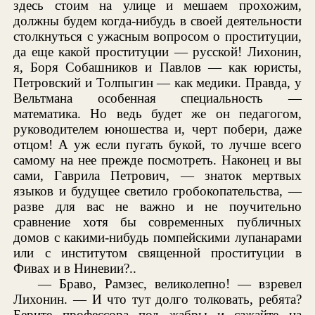
здесь стоим на улице и мешаем прохожим,
должны будем когда-нибудь в своей деятельности
столкнуться с ужасным вопросом о проституции,
да еще какой проституции — русской! Лихонин,
я, Боря Собашников и Павлов — как юристы,
Петровский и Толпыгин — как медики. Правда, у
Вельтмана особенная специальность —
математика. Но ведь будет же он педагогом,
руководителем юношества и, черт побери, даже
отцом! А уж если пугать букой, то лучше всего
самому на нее прежде посмотреть. Наконец и вы
сами, Гаврила Петрович, — знаток мертвых
языков и будущее светило гробокопательства, —
разве для вас не важно и не поучительно
сравнение хотя бы современных публичных
домов с какими-нибудь помпейскими лупанарами
или с институтом священной проституции в
Фивах и в Ниневии?..
— Браво, Рамзес, великолепно! — взревел
Лихонин. — И что тут долго толковать, ребята?
Берите профессора под жабры и сажайте на