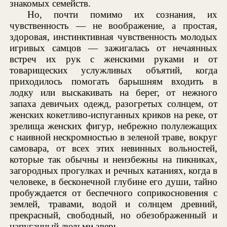
знакомых семейств.
Но, почти помимо их сознания, их
чувственность — не воображение, а простая,
здоровая, инстинктивная чувственность молодых
игривых самцов — зажигалась от нечаянных
встреч их рук с женскими руками и от
товарищеских услужливых объятий, когда
приходилось помогать барышням входить в
лодку или выскакивать на берег, от нежного
запаха девичьих одежд, разогретых солнцем, от
женских кокетливо-испуганных криков на реке, от
зрелища женских фигур, небрежно полулежащих
с наивной нескромностью в зеленой траве, вокруг
самовара, от всех этих невинных вольностей,
которые так обычны и неизбежны на пикниках,
загородных прогулках и речных катаниях, когда в
человеке, в бесконечной глубине его души, тайно
пробуждается от беспечного соприкосновения с
землей, травами, водой и солнцем древний,
прекрасный, свободный, но обезображенный и
напуганный людьми зверь.