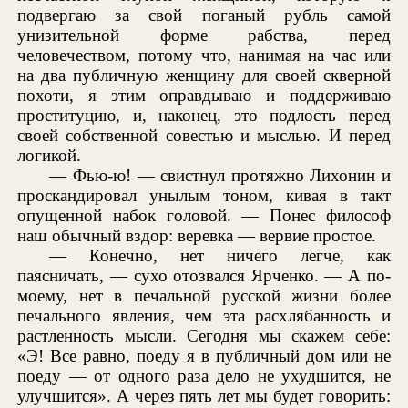
подвергаю за свой поганый рубль самой
унизительной форме рабства, перед
человечеством, потому что, нанимая на час или
на два публичную женщину для своей скверной
похоти, я этим оправдываю и поддерживаю
проституцию, и, наконец, это подлость перед
своей собственной совестью и мыслью. И перед
логикой.
— Фью-ю! — свистнул протяжно Лихонин и
проскандировал унылым тоном, кивая в такт
опущенной набок головой. — Понес философ
наш обычный вздор: веревка — вервие простое.
— Конечно, нет ничего легче, как
паясничать, — сухо отозвался Ярченко. — А по-
моему, нет в печальной русской жизни более
печального явления, чем эта расхлябанность и
растленность мысли. Сегодня мы скажем себе:
«Э! Все равно, поеду я в публичный дом или не
поеду — от одного раза дело не ухудшится, не
улучшится». А через пять лет мы будет говорить: