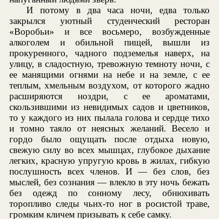
И потому в два часа ночи, едва только
закрылся уютный студенческий ресторан
«Воробьи» и все восьмеро, возбужденные
алкоголем и обильной пищей, вышли из
прокуренного, чадного подземелья наверх, на
улицу, в сладостную, тревожную темноту ночи, с
ее манящими огнями на небе и на земле, с ее
теплым, хмельным воздухом, от которого жадно
расширяются ноздри, с ее ароматами,
скользившими из невидимых садов и цветников,
то у каждого из них пылала голова и сердце тихо
и томно таяло от неясных желаний. Весело и
гордо было ощущать после отдыха новую,
свежую силу во всех мышцах, глубокое дыхание
легких, красную упругую кровь в жилах, гибкую
послушность всех членов. И — без слов, без
мыслей, без сознания — влекло в эту ночь бежать
без одежд по сонному лесу, обнюхивать
торопливо следы чьих-то ног в росистой траве,
громким кличем призывать к себе самку.