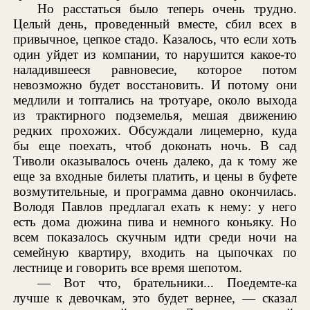
Но расстаться было теперь очень трудно.
Целый день, проведенный вместе, сбил всех в
привычное, цепкое стадо. Казалось, что если хоть
один уйдет из компании, то нарушится какое-то
наладившееся равновесие, которое потом
невозможно будет восстановить. И потому они
медлили и топтались на тротуаре, около выхода
из трактирного подземелья, мешая движению
редких прохожих. Обсуждали лицемерно, куда
бы еще поехать, чтоб доконать ночь. В сад
Тиволи оказывалось очень далеко, да к тому же
еще за входные билеты платить, и цены в буфете
возмутительные, и программа давно окончилась.
Володя Павлов предлагал ехать к нему: у него
есть дома дюжина пива и немного коньяку. Но
всем показалось скучным идти среди ночи на
семейную квартиру, входить на цыпочках по
лестнице и говорить все время шепотом.
— Вот что, брательники... Поедемте-ка
лучше к девочкам, это будет вернее, — сказал