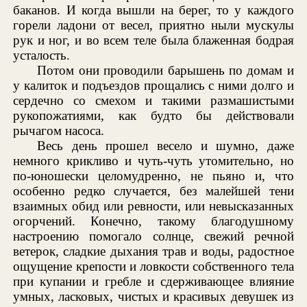
баканов. И когда вышли на берег, то у каждого
горели ладони от весел, приятно ныли мускулы
рук и ног, и во всем теле была блаженная бодрая
усталость.
Потом они проводили барышень по домам и
у калиток и подъездов прощались с ними долго и
сердечно со смехом и такими размашистыми
рукопожатиями, как будто бы действовали
рычагом насоса.
Весь день прошел весело и шумно, даже
немного крикливо и чуть-чуть утомительно, но
по-юношески целомудренно, не пьяно и, что
особенно редко случается, без малейшей тени
взаимных обид или ревности, или невысказанных
огорчений. Конечно, такому благодушному
настроению помогало солнце, свежий речной
ветерок, сладкие дыхания трав и воды, радостное
ощущение крепости и ловкости собственного тела
при купании и гребле и сдерживающее влияние
умных, ласковых, чистых и красивых девушек из