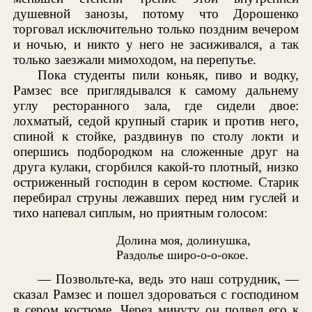
душевной занозы, потому что Дорошенко
торговал исключительно только поздним вечером
и ночью, и никто у него не засиживался, а так
только заезжали мимоходом, на перепутье.
Пока студенты пили коньяк, пиво и водку,
Рамзес все приглядывался к самому дальнему
углу ресторанного зала, где сидели двое:
лохматый, седой крупный старик и против него,
спиной к стойке, раздвинув по столу локти и
опершись подбородком на сложенные друг на
друга кулаки, сгорбился какой-то плотный, низко
остриженный господин в сером костюме. Старик
перебирал струны лежавших перед ним гуслей и
тихо напевал сиплым, но приятным голосом:
Долина моя, долинушка,
Раздолье широ-о-о-окое.
— Позвольте-ка, ведь это наш сотрудник, —
сказал Рамзес и пошел здороваться с господином
в сером костюме. Через минуту он подвел его к