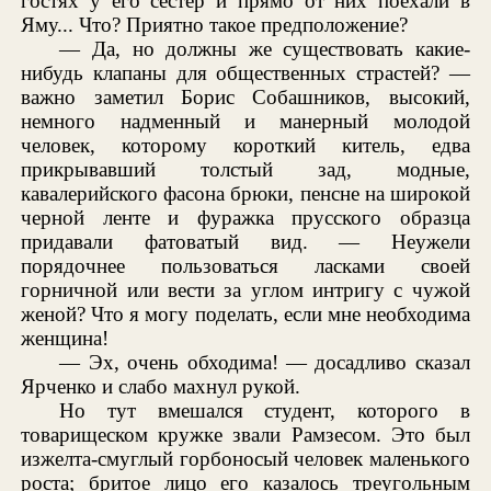
гостях у его сестер и прямо от них поехали в
Яму... Что? Приятно такое предположение?
— Да, но должны же существовать какие-
нибудь клапаны для общественных страстей? —
важно заметил Борис Собашников, высокий,
немного надменный и манерный молодой
человек, которому короткий китель, едва
прикрывавший толстый зад, модные,
кавалерийского фасона брюки, пенсне на широкой
черной ленте и фуражка прусского образца
придавали фатоватый вид. — Неужели
порядочнее пользоваться ласками своей
горничной или вести за углом интригу с чужой
женой? Что я могу поделать, если мне необходима
женщина!
— Эх, очень обходима! — досадливо сказал
Ярченко и слабо махнул рукой.
Но тут вмешался студент, которого в
товарищеском кружке звали Рамзесом. Это был
изжелта-смуглый горбоносый человек маленького
роста; бритое лицо его казалось треугольным