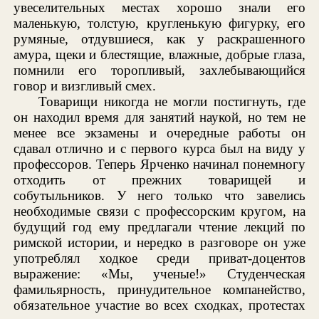
увеселительных местах хорошо знали его
маленькую, толстую, кругленькую фигурку, его
румяные, отдувшиеся, как у раскрашенного
амура, щеки и блестящие, влажные, добрые глаза,
помнили его торопливый, захлебывающийся
говор и визгливый смех.
Товарищи никогда не могли постигнуть, где
он находил время для занятий наукой, но тем не
менее все экзамены и очередные работы он
сдавал отлично и с первого курса был на виду у
профессоров. Теперь Ярченко начинал понемногу
отходить от прежних товарищей и
собутыльников. У него только что завелись
необходимые связи с профессорским кругом, на
будущий год ему предлагали чтение лекций по
римской истории, и нередко в разговоре он уже
употреблял ходкое среди приват-доцентов
выражение: «Мы, ученые!» Студенческая
фамильярность, принудительное компанейство,
обязательное участие во всех сходках, протестах