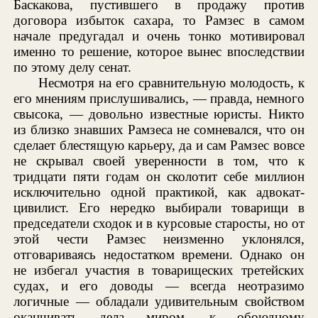
Баскакова, пустившего в продажу против
договора избыток сахара, то Рамзес в самом
начале предугадал и очень тонко мотивировал
именно то решение, которое вынес впоследствии
по этому делу сенат.
Несмотря на его сравнительную молодость, к
его мнениям прислушивались, — правда, немного
свысока, — довольно известные юристы. Никто
из близко знавших Рамзеса не сомневался, что он
сделает блестящую карьеру, да и сам Рамзес вовсе
не скрывал своей уверенности в том, что к
тридцати пяти годам он сколотит себе миллион
исключительно одной практикой, как адвокат-
цивилист. Его нередко выбирали товарищи в
председатели сходок и в курсовые старосты, но от
этой чести Рамзес неизменно уклонялся,
отговариваясь недостатком времени. Однако он
не избегал участия в товарищеских третейских
судах, и его доводы — всегда неотразимо
логичные — обладали удивительным свойством
оканчивать дела миром, к обоюдному