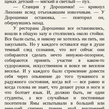
щеках детский — мягкий и светлый — пух.
— Станция у Дорошенки! — крикнул
Лихонин вслед отъезжавшим извозчикам. — У
Дорошенки остановка, — повторил он,
обернувшись назад.
У ресторана Дорошенки все остановились,
вошли в общую залу и столпились около стойки.
Все были сыты, и никому не хотелось ни пить, ни
закусывать. Но у каждого оставался еще в душе
темный след сознания, что вот сейчас они
собираются сделать нечто ненужно-позорное,
собираются принять участие в каком-то
судорожном, искусственном и вовсе не веселом
веселье. И у каждого было стремление довести
себя через опьянение до того туманного и
радужного состояния, когда всё — все равно и
когда голова не знает, что делают руки и ноги и
что болтает язык. И, должно быть, не одни
студенты, а все случайные и постоянные
посетители Ямы испытывали в большей или
меньшей степени трение этой внутренней