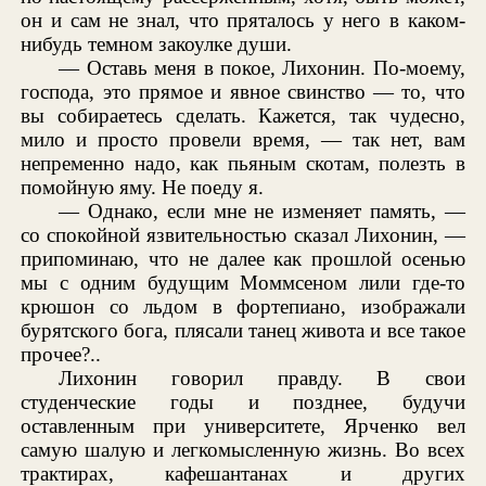
он и сам не знал, что пряталось у него в каком-
нибудь темном закоулке души.
— Оставь меня в покое, Лихонин. По-моему,
господа, это прямое и явное свинство — то, что
вы собираетесь сделать. Кажется, так чудесно,
мило и просто провели время, — так нет, вам
непременно надо, как пьяным скотам, полезть в
помойную яму. Не поеду я.
— Однако, если мне не изменяет память, —
со спокойной язвительностью сказал Лихонин, —
припоминаю, что не далее как прошлой осенью
мы с одним будущим Моммсеном лили где-то
крюшон со льдом в фортепиано, изображали
бурятского бога, плясали танец живота и все такое
прочее?..
Лихонин говорил правду. В свои
студенческие годы и позднее, будучи
оставленным при университете, Ярченко вел
самую шалую и легкомысленную жизнь. Во всех
трактирах, кафешантанах и других