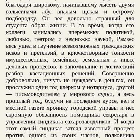
благодаря широкому, начинавшему лысеть двумя
взлысинами лбу, впалым щекам и острому
подбородку. Он вел довольно странный для
студента образ жизни. В то время, когда его
коллеги занимались вперемежку политикой,
любовью, театром и немножко наукой, Рамзес
весь ушел в изучение всевозможных гражданских
исков и претензий, в крючкотворные тонкости
имущественных, семейных, земельных и иных
деловых процессов, в запоминание и логический
разбор кассационных решений. Совершенно
добровольно, ничуть не нуждаясь в деньгах, он
прослужил один год клерком у нотариуса, другой
— письмоводителем у мирового судьи, а весь
прошлый год, будучи на последнем курсе, вел в
местной газете хронику городской управы и нес
скромную обязанность помощника секретаря в
управлении синдиката сахарозаводчиков. И когда
этот самый синдикат затеял известный процесс
против одного из своих членов, полковника