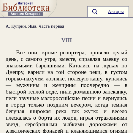
Авторы
А. Куприн
.
Яма
.
Часть первая
VIII
Все они, кроме репортера, провели целый
день, с самого утра, вместе, справляя маевку со
знакомыми барышнями. Катались на лодках по
Днепру, варили на той стороне реки, в густом
горько-пахучем лозняке, полевую кашу, купались
— мужчины и женщины поочередно — в
быстрой теплой воде, пили домашнюю запеканку,
пели звучные малороссийские песни и вернулись
в город только поздним вечером, когда темная
бегучая широкая река так жутко и весело
плескалась о борта их лодок, играя отражениями
звезд, серебряными зыбкими дорожками от
электрических фонарей и кланяющимися огнями