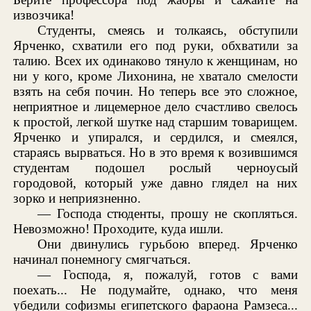
извозчика!
Студенты, смеясь и толкаясь, обступили
Ярченко, схватили его под руки, обхватили за
талию. Всех их одинаково тянуло к женщинам, но
ни у кого, кроме Лихонина, не хватало смелости
взять на себя почин. Но теперь все это сложное,
неприятное и лицемерное дело счастливо свелось
к простой, легкой шутке над старшим товарищем.
Ярченко и упирался, и сердился, и смеялся,
стараясь вырваться. Но в это время к возившимся
студентам подошел рослый черноусый
городовой, который уже давно глядел на них
зорко и неприязненно.
— Господа стюденты, прошу не скопляться.
Невозможно! Проходите, куда ишли.
Они двинулись гурьбою вперед. Ярченко
начинал понемногу смягчаться.
— Господа, я, пожалуй, готов с вами
поехать... Не подумайте, однако, что меня
убедили софизмы египетского фараона Рамзеса...