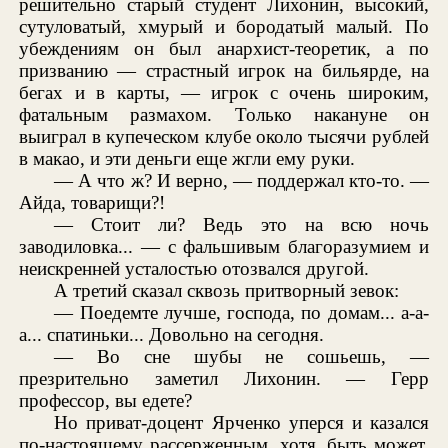
решительно старый студент Лихонин, высокий,
сутуловатый, хмурый и бородатый малый. По
убеждениям он был анархист-теоретик, а по
призванию — страстный игрок на бильярде, на
бегах и в карты, — игрок с очень широким,
фатальным размахом. Только накануне он
выиграл в купеческом клубе около тысячи рублей
в макао, и эти деньги еще жгли ему руки.
— А что ж? И верно, — поддержал кто-то. —
Айда, товарищи?!
— Стоит ли? Ведь это на всю ночь
заводиловка... — с фальшивым благоразумием и
неискренней усталостью отозвался другой.
А третий сказал сквозь притворный зевок:
— Поедемте лучше, господа, по домам... а-а-
а... спатиньки... Довольно на сегодня.
— Во сне шубы не сошьешь, —
презрительно заметил Лихонин. — Герр
профессор, вы едете?
Но приват-доцент Ярченко уперся и казался
по-настоящему рассерженным, хотя, быть может,