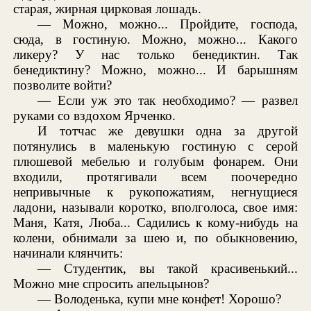
старая, жирная цирковая лошадь.
— Можно, можно... Пройдите, господа,
сюда, в гостиную. Можно, можно... Какого
ликеру? У нас только бенедиктин. Так
бенедиктину? Можно, можно... И барышням
позволите войти?
— Если уж это так необходимо? — развел
руками со вздохом Ярченко.
И тотчас же девушки одна за другой
потянулись в маленькую гостиную с серой
плюшевой мебелью и голубым фонарем. Они
входили, протягивали всем поочередно
непривычные к рукопожатиям, негнущиеся
ладони, называли коротко, вполголоса, свое имя:
Маня, Катя, Люба... Садились к кому-нибудь на
колени, обнимали за шею и, по обыкновению,
начинали клянчить:
— Студентик, вы такой красивенький...
Можно мне спросить апельцынов?
— Володенька, купи мне конфет! Хорошо?