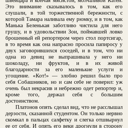
швейцара и кончая мясистой, молчаливой Катей.
Это внимание сказывалось в том, как его
слушали, в той торжественной бережности, с
которой Тамара наливала ему рюмку, и в том, как
Манька Беленькая заботливо чистила для него
грушу, и в удовольствии Зои, поймавшей ловко
брошенный ей репортером через стол портсигар,
в то время как она напрасно просила папиросу у
двух заговорившихся соседей, и в том, что ни
одна из девиц не выпрашивала у него ни
шоколаду, ни фруктов, и в их живой
благодарности за его маленькие услуги и
угощение. «Кот!» — злобно решил было про
себя Собашников, но и сам себе не поверил: уж
очень был некрасив и небрежно одет репортер и,
кроме того, держал себя с большим
достоинством.
Платонов опять сделал вид, что не расслышал
дерзости, сказанной студентом. Он только нервно
скомкал в пальцах салфетку и слегка отшвырнул
ее от себя. И опять его веки дрогнули в сторону