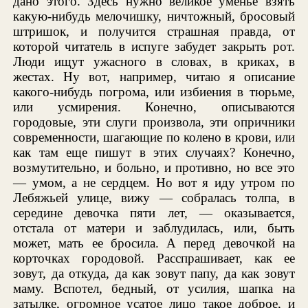
дано этого. Здесь нужно великое уменье взять
какую-нибудь мелочишку, ничтожный, бросовый
штришок, и получится страшная правда, от
которой читатель в испуге забудет закрыть рот.
Люди ищут ужасного в словах, в криках, в
жестах. Ну вот, например, читаю я описание
какого-нибудь погрома, или избиения в тюрьме,
или усмирения. Конечно, описываются
городовые, эти слуги произвола, эти опричники
современности, шагающие по колено в крови, или
как там еще пишут в этих случаях? Конечно,
возмутительно, и больно, и противно, но все это
— умом, а не сердцем. Но вот я иду утром по
Лебяжьей улице, вижу — собралась толпа, в
середине девочка пяти лет, — оказывается,
отстала от матери и заблудилась, или, быть
может, мать ее бросила. А перед девочкой на
корточках городовой. Расспрашивает, как ее
зовут, да откуда, да как зовут папу, да как зовут
маму. Вспотел, бедный, от усилия, шапка на
затылке, огромное усатое лицо такое доброе, и