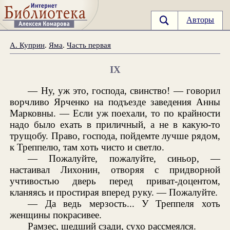
Авторы
А. Куприн
.
Яма
.
Часть первая
IX
— Ну, уж это, господа, свинство! — говорил
ворчливо Ярченко на подъезде заведения Анны
Марковны. — Если уж поехали, то по крайности
надо было ехать в приличный, а не в какую-то
трущобу. Право, господа, пойдемте лучше рядом,
к Треппелю, там хоть чисто и светло.
— Пожалуйте, пожалуйте, синьор, —
настаивал Лихонин, отворяя с придворной
учтивостью дверь перед приват-доцентом,
кланяясь и простирая вперед руку. — Пожалуйте.
— Да ведь мерзость... У Треппеля хоть
женщины покрасивее.
Рамзес, шедший сзади, сухо рассмеялся.