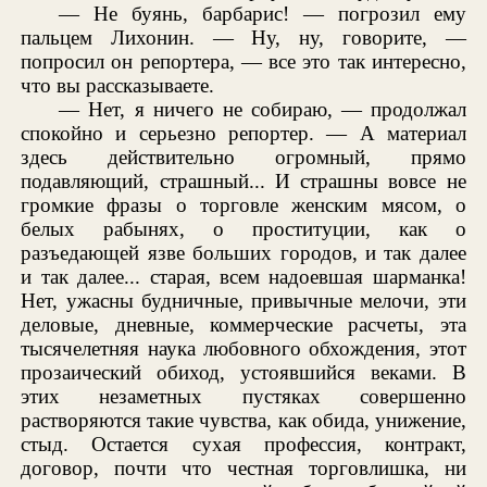
— Не буянь, барбарис! — погрозил ему
пальцем Лихонин. — Ну, ну, говорите, —
попросил он репортера, — все это так интересно,
что вы рассказываете.
— Нет, я ничего не собираю, — продолжал
спокойно и серьезно репортер. — А материал
здесь действительно огромный, прямо
подавляющий, страшный... И страшны вовсе не
громкие фразы о торговле женским мясом, о
белых рабынях, о проституции, как о
разъедающей язве больших городов, и так далее
и так далее... старая, всем надоевшая шарманка!
Нет, ужасны будничные, привычные мелочи, эти
деловые, дневные, коммерческие расчеты, эта
тысячелетняя наука любовного обхождения, этот
прозаический обиход, устоявшийся веками. В
этих незаметных пустяках совершенно
растворяются такие чувства, как обида, унижение,
стыд. Остается сухая профессия, контракт,
договор, почти что честная торговлишка, ни