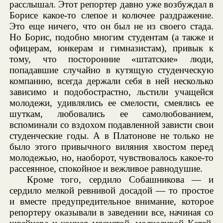
расслышал. Этот репортер давно уже возбуждал в
Борисе какое-то слепое и колючее раздражение.
Это еще ничего, что он был не из своего стада.
Но Борис, подобно многим студентам (а также и
офицерам, юнкерам и гимназистам), привык к
тому, что посторонние «штатские» люди,
попадавшие случайно в кутящую студенческую
компанию, всегда держали себя в ней несколько
зависимо и подобострастно, льстили учащейся
молодежи, удивлялись ее смелости, смеялись ее
шуткам, любовались ее самолюбованием,
вспоминали со вздохом подавленной зависти свои
студенческие годы. А в Платонове не только не
было этого привычного виляния хвостом перед
молодежью, но, наоборот, чувствовалось какое-то
рассеянное, спокойное и вежливое равнодушие.
Кроме того, сердило Собашникова — и
сердило мелкой ревнивой досадой — то простое
и вместе предупредительное внимание, которое
репортеру оказывали в заведении все, начиная со