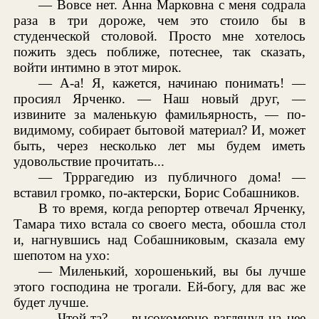
— Вовсе нет. Анна Марковна с меня содрала
раза в три дороже, чем это стоило бы в
студенческой столовой. Просто мне хотелось
пожить здесь поближе, потеснее, так сказать,
войти интимно в этот мирок.
— А-а! Я, кажется, начинаю понимать! —
просиял Ярченко. — Наш новый друг, —
извините за маленькую фамильярность, — по-
видимому, собирает бытовой материал? И, может
быть, через несколько лет мы будем иметь
удовольствие прочитать...
— Трррагедию из публичного дома! —
вставил громко, по-актерски, Борис Собашников.
В то время, когда репортер отвечал Ярченку,
Тамара тихо встала со своего места, обошла стол
и, нагнувшись над Собашниковым, сказала ему
шепотом на ухо:
— Миленький, хорошенький, вы бы лучше
этого господина не трогали. Ей-богу, для вас же
будет лучше.
— Чтой-та? — высокомерно взглянул на нее