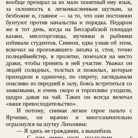
вообще презирал за их мало понятный ему язык,
за склонность к легкомысленным шуткам, за
безбожие и, главное — за то, что они постоянно
бунтуют против начальства и порядка. Недаром
же в тот день, когда на Бессарабской площади
казаки, мясоторговцы, мучники и рыбники
избивали студентов, Симеон, едва узнав об этом,
вскочил на проезжавшего лихача и, стоя, точно
полицеймейстер, в пролетке, помчался на место
драки, чтобы принять в ней участие. Уважал он
людей солидных, толстых и пожилых, которые
приходили в одиночку, по секрету, заглядывали
опасливо из передней в залу, боясь встретиться со
знакомыми, и очень скоро и торопливо уходили,
щедро давая на чай. Таких он всегда величал
«ваше превосходительство».
И потому, снимая легкое серое пальто с
Ярченко, он мрачно и многозначительно
огрызнулся на шутку Лихонина:
— Я здесь не гражданин, а вышибала.
— С чем имею честь поздравить, — с