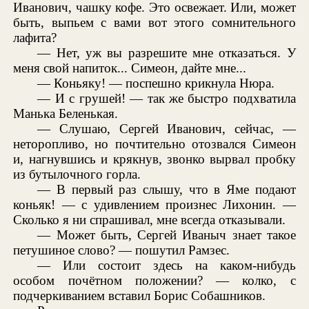
Иванович, чашку кофе. Это освежает. Или, может
быть, выпьем с вами вот этого сомнительного
лафита?
— Нет, уж вы разрешите мне отказаться. У
меня свой напиток... Симеон, дайте мне...
— Коньяку! — поспешно крикнула Нюра.
— И с грушей! — так же быстро подхватила
Манька Беленькая.
— Слушаю, Сергей Иванович, сейчас, —
неторопливо, но почтительно отозвался Симеон
и, нагнувшись и крякнув, звонко вырвал пробку
из бутылочного горла.
— В первый раз слышу, что в Яме подают
коньяк! — с удивлением произнес Лихонин. —
Сколько я ни спрашивал, мне всегда отказывали.
— Может быть, Сергей Иваныч знает такое
петушиное слово? — пошутил Рамзес.
— Или состоит здесь на каком-нибудь
особом почётном положении? — колко, с
подчеркиванием вставил Борис Собашников.