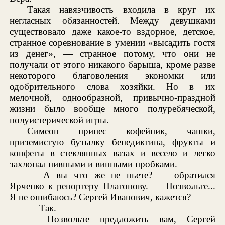
Такая навязчивость входила в круг их
негласных обязанностей. Между девушками
существовало даже какое-то вздорное, детское,
странное соревнование в умении «высадить гостя
из денег», — странное потому, что они не
получали от этого никакого барыша, кроме разве
некоторого благоволения экономки или
одобрительного слова хозяйки. Но в их
мелочной, однообразной, привычно-праздной
жизни было вообще много полуребяческой,
полуистерической игры.
Симеон принес кофейник, чашки,
приземистую бутылку бенедиктина, фрукты и
конфеты в стеклянных вазах и весело и легко
захлопал пивными и винными пробками.
— А вы что же не пьете? — обратился
Ярченко к репортеру Платонову. — Позвольте...
Я не ошибаюсь? Сергей Иванович, кажется?
— Так.
— Позвольте предложить вам, Сергей