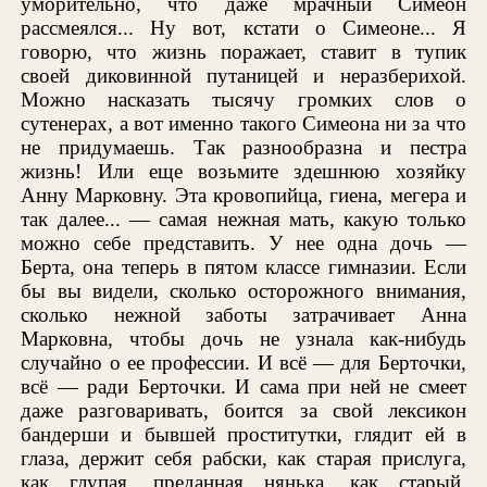
уморительно, что даже мрачный Симеон
рассмеялся... Ну вот, кстати о Симеоне... Я
говорю, что жизнь поражает, ставит в тупик
своей диковинной путаницей и неразберихой.
Можно насказать тысячу громких слов о
сутенерах, а вот именно такого Симеона ни за что
не придумаешь. Так разнообразна и пестра
жизнь! Или еще возьмите здешнюю хозяйку
Анну Марковну. Эта кровопийца, гиена, мегера и
так далее... — самая нежная мать, какую только
можно себе представить. У нее одна дочь —
Берта, она теперь в пятом классе гимназии. Если
бы вы видели, сколько осторожного внимания,
сколько нежной заботы затрачивает Анна
Марковна, чтобы дочь не узнала как-нибудь
случайно о ее профессии. И всё — для Берточки,
всё — ради Берточки. И сама при ней не смеет
даже разговаривать, боится за свой лексикон
бандерши и бывшей проститутки, глядит ей в
глаза, держит себя рабски, как старая прислуга,
как глупая, преданная нянька, как старый,