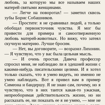
любовь, за которую мы все называем наших
матерей святыми женщинами.
— Легче на поворотах! — заметил сквозь
зубы Борис Собашников.
— Простите: я не сравнивал людей, а только
обобщал первоисточник чувства. Я мог бы
привести для примера и самоотверженную
любовь матерей-животных. Но вижу, что затеял
скучную материю. Лучше бросим.
— Нет, вы договорите, — возразил Лихонин.
— Я чувствую, что у вас была цельная мысль.
— И очень простая. Давеча профессор
спросил меня, не наблюдаю ли я здешней жизни с
какими-нибудь писательскими целями. И я хотел
только сказать, что я умею видеть, но именно не
умею наблюдать. Вот я привел вам в пример
Симеона и бандершу. Я не знаю сам, почему, но я
чувствую, что в них таится какая-то ужасная,
непреоборимая действительность жизни, но ни
рассказать ее, ни показать ее я не умею, — мне не