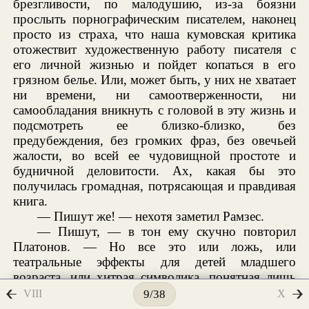
брезгливости, по малодушию, из-за боязни
прослыть порнографическим писателем, наконец
просто из страха, что наша кумовская критика
отожествит художественную работу писателя с
его личной жизнью и пойдет копаться в его
грязном белье. Или, может быть, у них не хватает
ни времени, ни самоотверженности, ни
самообладания вникнуть с головой в эту жизнь и
подсмотреть ее близко-близко, без
предубеждения, без громких фраз, без овечьей
жалости, во всей ее чудовищной простоте и
будничной деловитости. Ах, какая бы это
получилась громадная, потрясающая и правдивая
книга.
— Пишут же! — нехотя заметил Рамзес.
— Пишут, — в тон ему скучно повторил
Платонов. — Но все это или ложь, или
театральные эффекты для детей младшего
возраста, или хитрая символика, понятная лишь
для мудрецов будущего. А самой жизни никто
VIII
X
9/38
еще не трогал. Один большой писатель —