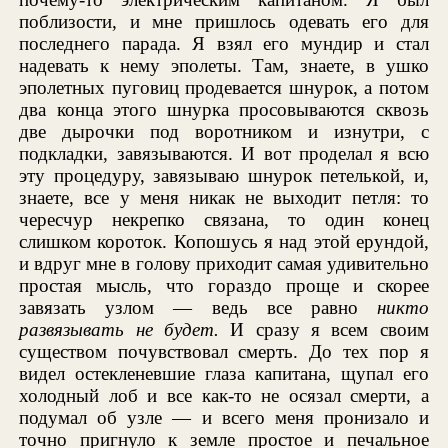
поблизости, и мне пришлось одевать его для
последнего парада. Я взял его мундир и стал
надевать к нему эполеты. Там, знаете, в ушко
эполетных пуговиц продевается шнурок, а потом
два конца этого шнурка просовываются сквозь
две дырочки под воротником и изнутри, с
подкладки, завязываются. И вот проделал я всю
эту процедуру, завязываю шнурок петелькой, и,
знаете, все у меня никак не выходит петля: то
чересчур некрепко связана, то один конец
слишком короток. Копошусь я над этой ерундой,
и вдруг мне в голову приходит самая удивительно
простая мысль, что гораздо проще и скорее
завязать узлом — ведь все равно
никто
развязывать не будет.
И сразу я всем своим
существом почувствовал смерть. До тех пор я
видел остекленевшие глаза капитана, щупал его
холодный лоб и все как-то не осязал смерти, а
подумал об узле — и всего меня пронизало и
точно пригнуло к земле простое и печальное