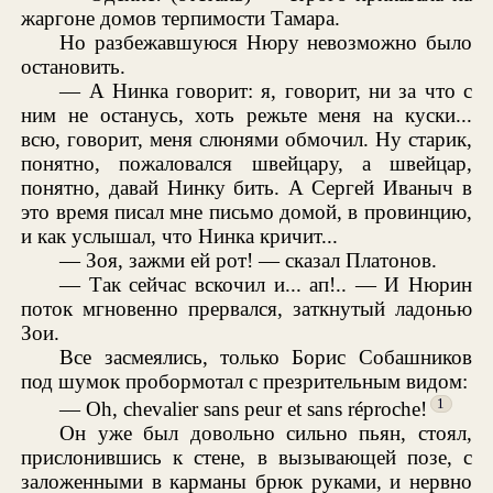
жаргоне домов терпимости Тамара.
Но разбежавшуюся Нюру невозможно было
остановить.
— А Нинка говорит: я, говорит, ни за что с
ним не останусь, хоть режьте меня на куски...
всю, говорит, меня слюнями обмочил. Ну старик,
понятно, пожаловался швейцару, а швейцар,
понятно, давай Нинку бить. А Сергей Иваныч в
это время писал мне письмо домой, в провинцию,
и как услышал, что Нинка кричит...
— Зоя, зажми ей рот! — сказал Платонов.
— Так сейчас вскочил и... ап!.. — И Нюрин
поток мгновенно прервался, заткнутый ладонью
Зои.
Все засмеялись, только Борис Собашников
под шумок пробормотал с презрительным видом:
1
— Oh, chevalier sans peur et sans réproche!
Он уже был довольно сильно пьян, стоял,
прислонившись к стене, в вызывающей позе, с
заложенными в карманы брюк руками, и нервно