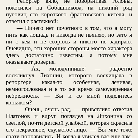
Репортер вяло, не поворачивая головы,
покосился на Собашникова, на нижний ряд
пуговиц его короткого франтовского кителя, и
ответил с растяжкой:
— Ничего нет почетного в том, что я могу
пить как лошадь и никогда не пьянею, но зато я
ни с кем и не ссорюсь и никого не задираю.
Очевидно, эти хорошие стороны моего характера
здесь достаточно известны, а потому мне
оказывают доверие.
— Ах, молодчинище! — радостно
воскликнул Лихонин, которого восхищала в
репортере какая-то особенная, ленивая,
немногословная и в то же время самоуверенная
небрежность. — Вы и со мной поделитесь
коньяком?
— Очень, очень рад, — приветливо ответил
Платонов и вдруг поглядел на Лихонина со
светлой, почти детской улыбкой, которая скрасила
его некрасивое, скуластое лицо. — Вы мне тоже
сразу понравились. И когда я увидел вас еще там,