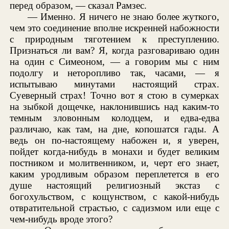
перед образом, — сказал Рамзес.
— Именно. Я ничего не знаю более жуткого,
чем это соединение вполне искренней набожности
с природным тяготением к преступлению.
Признаться ли вам? Я, когда разговариваю один
на один с Симеоном, — а говорим мы с ним
подолгу и неторопливо так, часами, — я
испытываю минутами настоящий страх.
Суеверный страх! Точно вот я стою в сумерках
на зыбкой дощечке, наклонившись над каким-то
темным зловонным колодцем, и едва-едва
различаю, как там, на дне, копошатся гады. А
ведь он по-настоящему набожен и, я уверен,
пойдет когда-нибудь в монахи и будет великим
постником и молитвенником, и, черт его знает,
каким уродливым образом переплетется в его
душе настоящий религиозный экстаз с
богохульством, с кощунством, с какой-нибудь
отвратительной страстью, с садизмом или еще с
чем-нибудь вроде этого?