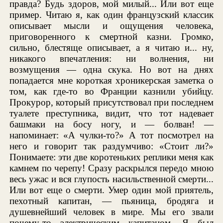
правда? Будь здоров, мой милый... Или вот еще
пример. Читаю я, как один французский классик
описывает мысли и ощущения человека,
приговоренного к смертной казни. Громко,
сильно, блестяще описывает, а я читаю и... ну,
никакого впечатления: ни волнения, ни
возмущения — одна скука. Но вот на днях
попадается мне короткая хроникерская заметка о
том, как где-то во Франции казнили убийцу.
Прокурор, который присутствовал при последнем
туалете преступника, видит, что тот надевает
башмаки на босу ногу, и — болван! —
напоминает: «А чулки-то?» А тот посмотрел на
него и говорит так раздумчиво: «Стоит ли?»
Понимаете: эти две коротеньких реплики меня как
камнем по черепу! Сразу раскрылся передо мною
весь ужас и вся глупость насильственной смерти...
Или вот еще о смерти. Умер один мой приятель,
пехотный капитан, — пьяница, бродяга и
душевнейший человек в мире. Мы его звали
почему-то электрическим капитаном. Я был