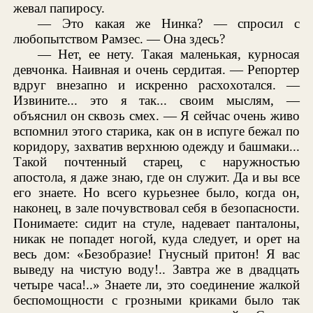
жевал папиросу.
— Это какая же Нинка? — спросил с
любопытством Рамзес. — Она здесь?
— Нет, ее нету. Такая маленькая, курносая
девчонка. Наивная и очень сердитая. — Репортер
вдруг внезапно и искренно расхохотался. —
Извините... это я так... своим мыслям, —
объяснил он сквозь смех. — Я сейчас очень живо
вспомнил этого старика, как он в испуге бежал по
коридору, захватив верхнюю одежду и башмаки...
Такой почтенный старец, с наружностью
апостола, я даже знаю, где он служит. Да и вы все
его знаете. Но всего курьезнее было, когда он,
наконец, в зале почувствовал себя в безопасности.
Понимаете: сидит на стуле, надевает панталоны,
никак не попадет ногой, куда следует, и орет на
весь дом: «Безобразие! Гнусный притон! Я вас
выведу на чистую воду!.. Завтра же в двадцать
четыре часа!..» Знаете ли, это соединение жалкой
беспомощности с грозными криками было так