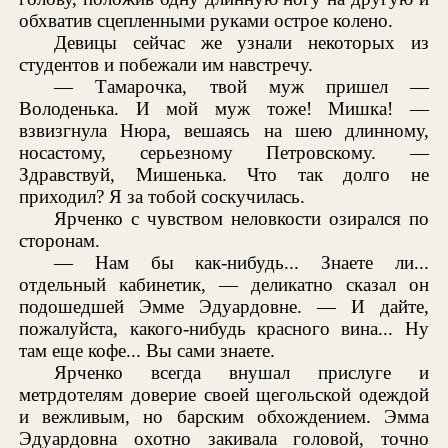
обхватив сцепленными руками острое колено.
Девицы сейчас же узнали некоторых из
студентов и побежали им навстречу.
— Тамарочка, твой муж пришел —
Володенька. И мой муж тоже! Мишка! —
взвизгнула Нюра, вешаясь на шею длинному,
носастому, серьезному Петровскому. —
Здравствуй, Мишенька. Что так долго не
приходил? Я за тобой соскучилась.
Ярченко с чувством неловкости озирался по
сторонам.
— Нам бы как-нибудь... Знаете ли...
отдельный кабинетик, — деликатно сказал он
подошедшей Эмме Эдуардовне. — И дайте,
пожалуйста, какого-нибудь красного вина... Ну
там еще кофе... Вы сами знаете.
Ярченко всегда внушал прислуге и
метрдотелям доверие своей щегольской одеждой
и вежливым, но барским обхождением. Эмма
Эдуардовна охотно закивала головой, точно