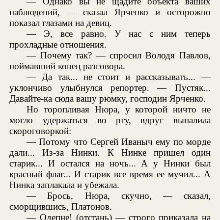
— Однако вы не щадите объекта ваших
наблюдений, — сказал Ярченко и осторожно
показал глазами на девиц.
— Э, все равно. У нас с ним теперь
прохладные отношения.
— Почему так? — спросил Володя Павлов,
поймавший конец разговора.
— Да так... не стоит и рассказывать... —
уклончиво улыбнулся репортер. — Пустяк...
Давайте-ка сюда вашу рюмку, господин Ярченко.
Но торопливая Нюра, у которой ничто не
могло удержаться во рту, вдруг выпалила
скороговоркой:
— Потому что Сергей Иваныч ему по морде
дали... Из-за Нинки. К Нинке пришел один
старик... И остался на ночь... А у Нинки был
красный флаг... И старик все время ее мучил... А
Нинка заплакала и убежала.
— Брось, Нюра, скучно, — сказал,
сморщившись, Платонов.
— Одепне! (отстань) — строго приказала на