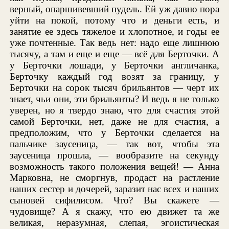
верный, опаршивевший пудель. Ей уж давно пора
уйти на покой, потому что и деньги есть, и
занятие ее здесь тяжелое и хлопотное, и годы ее
уже почтенные. Так ведь нет: надо еще лишнюю
тысячу, а там и еще и еще — всё для Берточки. А
у Берточки лошади, у Берточки англичанка,
Берточку каждый год возят за границу, у
Берточки на сорок тысяч брильянтов — черт их
знает, чьи они, эти брильянты? И ведь я не только
уверен, но я твердо знаю, что для счастия этой
самой Берточки, нет, даже не для счастия, а
предположим, что у Берточки сделается на
пальчике заусеница, — так вот, чтобы эта
заусеница прошла, — вообразите на секунду
возможность такого положения вещей! — Анна
Марковна, не сморгнув, продаст на растление
наших сестер и дочерей, заразит нас всех и наших
сыновей сифилисом. Что? Вы скажете —
чудовище? А я скажу, что ею движет та же
великая, неразумная, слепая, эгоистическая