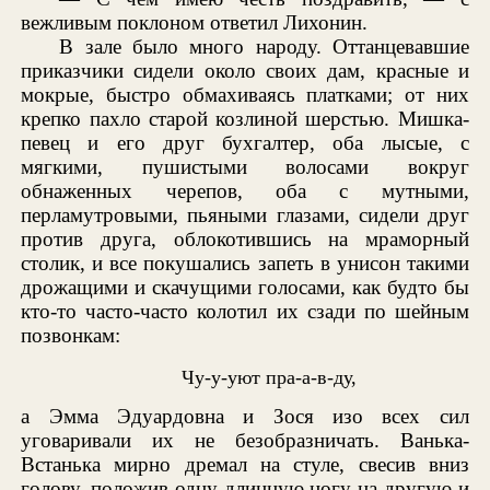
вежливым поклоном ответил Лихонин.
В зале было много народу. Оттанцевавшие
приказчики сидели около своих дам, красные и
мокрые, быстро обмахиваясь платками; от них
крепко пахло старой козлиной шерстью. Мишка-
певец и его друг бухгалтер, оба лысые, с
мягкими, пушистыми волосами вокруг
обнаженных черепов, оба с мутными,
перламутровыми, пьяными глазами, сидели друг
против друга, облокотившись на мраморный
столик, и все покушались запеть в унисон такими
дрожащими и скачущими голосами, как будто бы
кто-то часто-часто колотил их сзади по шейным
позвонкам:
Чу-у-уют пра-а-в-ду,
а Эмма Эдуардовна и Зося изо всех сил
уговаривали их не безобразничать. Ванька-
Встанька мирно дремал на стуле, свесив вниз
голову, положив одну длинную ногу на другую и