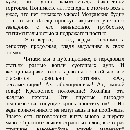
хуже, ни лучше какой-нибудь бакалейной
торговли. Понимаете ли, господа, в этом-то весь и
ужас, что нет никакого ужаса! Мещанские будни
— и только. Да еще привкус закрытого учебного
заведения с его наивностью, грубостью,
сентиментальностью и подражательностью.
— Это верно, — подтвердил Лихонин, а
репортер продолжал, глядя задумчиво в свою
рюмку:
— Читаем мы в публицистике, в передовых
статьях разные вопли суетливых душ. И
женщины-врачи тоже стараются по этой части и
стараются довольно противно. «Ах,
регламентация! Ах, аболиционизм! Ах, живой
товар! Крепостное положение! Хозяйки, эти
жадные гетеры! Эти гнусные выродки
человечества, сосущие кровь проституток!..» Но
ведь криком никого не испугаешь и не проймешь.
Знаете, есть поговорочка: визгу много, а шерсти
мало. Страшнее всяких страшных слов, в сто раз
страшнее, какой-нибудь этакий маленький