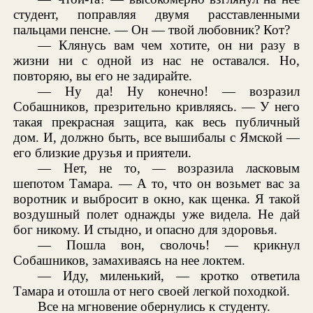
студент, поправляя двумя расставленными
пальцами пенсне. — Он — твой любовник? Кот?
— Клянусь вам чем хотите, он ни разу в
жизни ни с одной из нас не оставался. Но,
повторяю, вы его не задирайте.
— Ну да! Ну конечно! — возразил
Собашников, презрительно кривляясь. — У него
такая прекрасная защита, как весь публичный
дом. И, должно быть, все вышибалы с Ямской —
его близкие друзья и приятели.
— Нет, не то, — возразила ласковым
шепотом Тамара. — А то, что он возьмет вас за
воротник и выбросит в окно, как щенка. Я такой
воздушный полет однажды уже видела. Не дай
бог никому. И стыдно, и опасно для здоровья.
— Пошла вон, сволочь! — крикнул
Собашников, замахиваясь на нее локтем.
— Иду, миленький, — кротко ответила
Тамара и отошла от него своей легкой походкой.
Все на мгновение обернулись к студенту.