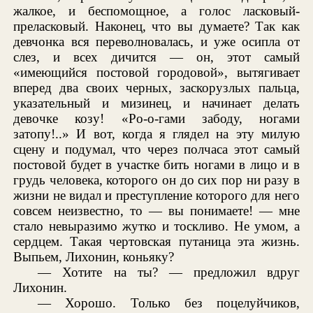
жалкое, и беспомощное, а голос ласковый-
преласковый. Наконец, что вы думаете? Так как
девчонка вся переволновалась, и уже осипла от
слез, и всех дичится — он, этот самый
«имеющийся постовой городовой», вытягивает
вперед два своих черных, заскорузлых пальца,
указательный и мизинец, и начинает делать
девочке козу! «Ро-о-гами забоду, ногами
затопу!..» И вот, когда я глядел на эту милую
сцену и подумал, что через полчаса этот самый
постовой будет в участке бить ногами в лицо и в
грудь человека, которого он до сих пор ни разу в
жизни не видал и преступление которого для него
совсем неизвестно, то — вы понимаете! — мне
стало невыразимо жутко и тоскливо. Не умом, а
сердцем. Такая чертовская путаница эта жизнь.
Выпьем, Лихонин, коньяку?
— Хотите на ты? — предложил вдруг
Лихонин.
— Хорошо. Только без поцелуйчиков,