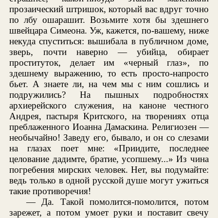
прозаический штришок, который вас вдруг точно
по лбу ошарашит. Возьмите хотя бы здешнего
швейцара Симеона. Уж, кажется, по-вашему, ниже
некуда спуститься: вышибала в публичном доме,
зверь, почти наверно — убийца, обирает
проституток, делает им «черный глаз», по
здешнему выражению, то есть просто-напросто
бьет. А знаете ли, на чем мы с ним сошлись и
подружились? На пышных подробностях
архиерейского служения, на каноне честного
Андрея, пастыря Критского, на творениях отца
преблаженного Иоанна Дамаскина. Религиозен —
необычайно! Заведу его, бывало, и он со слезами
на глазах поет мне: «Приидите, последнее
целование дадимте, братие, усопшему...» Из чина
погребения мирских человек. Нет, вы подумайте:
ведь только в одной русской душе могут ужиться
такие противоречия!
— Да. Такой помолится-помолится, потом
зарежет, а потом умоет руки и поставит свечу