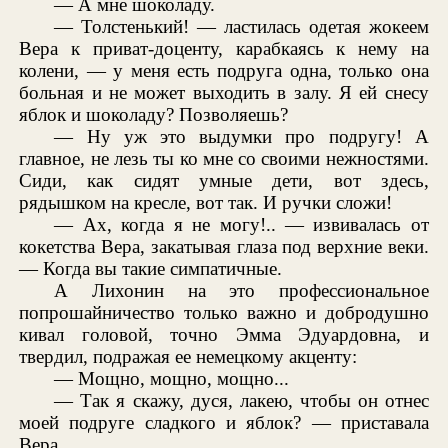
— А мне шоколаду.
— Толстенький! — ластилась одетая жокеем
Вера к приват-доценту, карабкаясь к нему на
колени, — у меня есть подруга одна, только она
больная и не может выходить в залу. Я ей снесу
яблок и шоколаду? Позволяешь?
— Ну уж это выдумки про подругу! А
главное, не лезь ты ко мне со своими нежностями.
Сиди, как сидят умные дети, вот здесь,
рядышком на кресле, вот так. И ручки сложи!
— Ах, когда я не могу!.. — извивалась от
кокетства Вера, закатывая глаза под верхние веки.
— Когда вы такие симпатичные.
А Лихонин на это профессиональное
попрошайничество только важно и добродушно
кивал головой, точно Эмма Эдуардовна, и
твердил, подражая ее немецкому акценту:
— Мощно, мощно, мощно...
— Так я скажу, дуся, лакею, чтобы он отнес
моей подруге сладкого и яблок? — приставала
Вера.