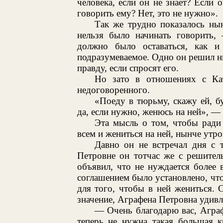
человека, если он не знает? Если 
говорить ему? Нет, это не нужно».
Так же трудно показалось ны
нельзя было начинать говорить,
должно было оставаться, как и
подразумеваемое. Одно он решил ны
правду, если спросят его.
Но зато в отношениях с Ка
недоговоренного.
«Поеду в тюрьму, скажу ей, б
да, если нужно, женюсь на ней», —
Эта мысль о том, чтобы ради
всем и жениться на ней, нынче утр
Давно он не встречал дня с 
Петровне он тотчас же с решител
объявил, что не нуждается более 
соглашением было установлено, чт
для того, чтобы в ней жениться. 
значение, Аграфена Петровна удивл
— Очень благодарю вас, Аграф
теперь не нужна такая большая к