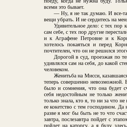
поеду, когда не нужна буду. Толь
всеми это бывает.
— Ну, я не так думаю. И все-т
вещи убрать. И не сердитесь на меня
Удивительное дело: с тех пор 
сам себе, с тех пор другие переста
и к Аграфене Петровне и к Корн
хотелось покаяться и перед Кор
почтителен, что он не решился этог
Дорогой в суд, проезжая по т
удивлялся сам на себя, до какой ст
человеком.
Женитьба на Мисси, казавшаяся
теперь совершенно невозможной. В
было и сомнения, что она будет с
себя недостойным не только жени
только знала, кто я, то ни за что н
ее кокетство с тем господином. Да 
разве я мог бы быть не то что счаст
завтра, послезавтра пойдет с этап
пойдет на каторгу, а я буду здес