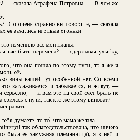
ь! — сказала Аграфена Петровна. — В чем же
я.
ь? Это очень странно вы говорите, — сказала
ах ее зажглись игривые огоньки.
 это изменило все мои планы.
ля вас быть перемена? — сдерживая улыбку,
ого, что она пошла по этому пути, то я же и
мочь ей.
ько вины вашей тут особенной нет. Со всеми
е это заглаживается и забывается, и живут, —
 серьезно, — и вам это на свой счет брать не
а сбилась с пути, так кто же этому виноват?
исправить.
.
ебя думаете, то то́, что мама желала...
йницей так облагодетельствована, что ничего
то была ее замужняя племянница), я к ней и