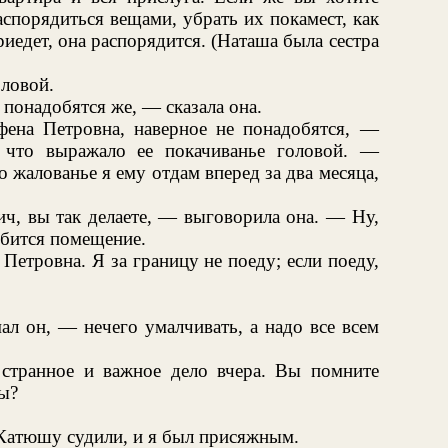
аспорядиться вещами, убрать их покамест, как
иедет, она распорядится. (Наташа была сестра
оловой.
понадобятся же, — сказала она.
фена Петровна, наверное не понадобятся, —
, что выражало ее покачиванье головой. —
 жалованье я ему отдам вперед за два месяца,
ч, вы так делаете, — выговорила она. — Ну,
обится помещение.
Петровна. Я за границу не поеду; если поеду,
ал он, — нечего умалчивать, а надо все всем
странное и важное дело вчера. Вы помните
ы?
у Катюшу судили, и я был присяжным.