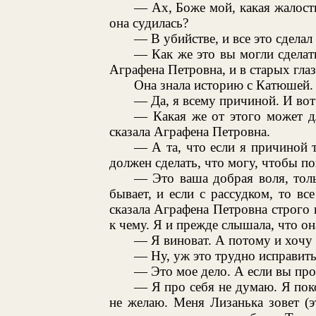
— Ах, Боже мой, какая жалост
она судилась?
— В убийстве, и все это сделал 
— Как же это вы могли сделат
Аграфена Петровна, и в старых глаз
Она знала историю с Катюшей.
— Да, я всему причиной. И вот
— Какая же от этого может д
сказала Аграфена Петровна.
— А та, что если я причиной т
должен сделать, что могу, чтобы по
— Это ваша добрая воля, тол
бывает, и если с рассудком, то вс
сказала Аграфена Петровна строго и
к чему. Я и прежде слышала, что он
— Я виноват. А потому и хочу 
— Ну, уж это трудно исправить
— Это мое дело. А если вы про с
— Я про себя не думаю. Я поко
не желаю. Меня Лизанька зовет (э