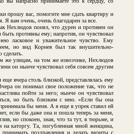
ко вы напрасно принимаете это к сердцу, со
аки прошу вас, помогите мне сдать квартиру и
. Я вам очень, очень благодарен за все.
как Нехлюдов понял, что дурен и противен он
ли быть противны ему; напротив, он чувствовал
ею ласковое и уважительное чувство. Ему
неем, но вид Корнея был так внушительно-
о сделать.
ем же улицам, на том же извозчике, Нехлюдов
епени он нынче чувствовал себя совсем другим
 еще вчера столь близкой, представлялась ему
чера он понимал свое положение так, что не
частлива пойти за него; нынче он чувствовал
ться, но быть близким с нею. «Если бы она
е принимала бы меня. А я еще в упрек ставил ей
нет, если бы даже она и пошла теперь за меня,
лив, но спокоен, зная, что та тут, в тюрьме, и
ом на каторгу. Та, погубленная мной женщина,
ь принимать поздравления и делать визиты с