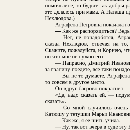
помочь мне, то будьте так добры р
это делалось при мама. А Наташа пр
Нехлюдова.)
Аграфена Петровна покачала г
— Как же распорядиться? Ведь 
— Нет, не понадобятся, Агра
сказал Нехлюдов, отвечая на то
Скажите, пожалуйста, и Корнею, что
но что мне не нужно его.
— Напрасно, Дмитрий Иванови
за границу поедете, все-таки понад
— Вы не то думаете, Аграфена 
то совсем в другое место.
Он вдруг багрово покраснел.
«Да, надо сказать ей, — подум
сказать».
— Со мной случилось очень 
Катюшу у тетушки Марьи Ивановн
— Как же, я ее шить учила.
— Ну, так вот вчера в суде эт