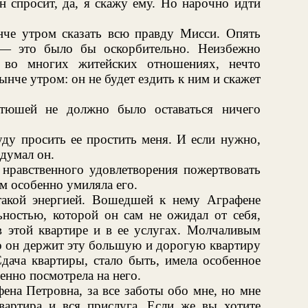
он спросит, да, я скажу ему. Но нарочно идти
нче утром сказать всю правду Мисси. Опять
 — это было бы оскорбительно. Неизбежно
 во многих житейских отношениях, нечто
нче утром: он не будет ездить к ним и скажет
тюшей не должно было оставаться ничего
уду просить ее простить меня. И если нужно,
 думал он.
 нравственного удовлетворения пожертвовать
ом особенно умиляла его.
такой энергией. Вошедшей к нему Аграфене
ьностью, которой он сам не ожидал от себя,
в этой квартире и в ее услугах. Молчаливым
о он держит эту большую и дорогую квартиру
Сдача квартиры, стало быть, имела особенное
енно посмотрела на него.
ена Петровна, за все заботы обо мне, но мне
вартира и вся прислуга. Если же вы хотите