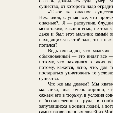
слесарь, дожидаясь суда, умер. 
существо, от которого надо огради
«Такое же опасное существ
Нехлюдов, слушая все, что проис
опасные?.. Я — распутник, блудник
меня таким, каков я есмь, не толь
даже и был этот мальчик самый о
находящихся в этой зале, то что же
попался?
Ведь очевидно, что мальчик 
обыкновенный — это видят все — ч
потому, что находился в таких у
потому, кажется, ясно, что, для
постараться уничтожить те услови
существа.
Что же мы делаем? Мы хватае
мальчика, зная очень хорошо, ч
сажаем его в тюрьму, в условия со
и бессмысленного труда, в сооб
запутавшихся в жизни людей, а пот
самых развращенных людей из Мос