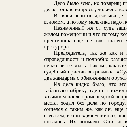
Дело было ясно, но товарищ пр
делал тонкие вопросы, долженствов
В своей речи он доказывал, 
взломом, а потому мальчика надо 
Назначенный же от суда защи
жилом помещении и что потому хотя
преступник еще не так опасен 
прокурора.
Председатель, так же как и 
справедливость и подробно разъяс
не могли не знать. Так же, как вче
судебный пристав вскрикивал: «Суд 
два жандарма с обнаженным оружие
Из дела видно было, что эт
табачную фабрику, где он прожил 
хозяином после происшедшей непри
места, ходил без дела по городу
сошелся с таким же, как он, еще
слесарем, и они вдвоем ночью, пьян
попалось. Их поймали. Они во в