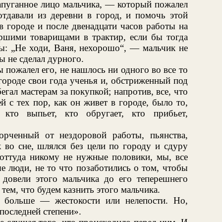
запуганное лицо мальчика, — который пожалел
отдавали из деревни в город, и помочь этой
в городе и после двенадцати часов работы на
ршими товарищами в трактир, если бы тогда
бы: „Не ходи, Ваня, нехорошо“, — мальчик не
ы не сделал дурного.
 пожалел его, не нашлось ни одного во все то
 городе свои года ученья и, обстриженный под
бегал мастерам за покупкой; напротив, все, что
 с тех пор, как он живет в городе, было то,
 кто выпьет, кто обругает, кто прибьет,
орченный от нездоровой работы, пьянства,
к во сне, шлялся без цели по городу и сдуру
 оттуда никому не нужные половики, мы, все
е люди, не то что позаботились о том, чтобы
довели этого мальчика до его теперешнего
тем, что будем казнить этого мальчика.
т больше — жестокости или нелепости. Но,
 последней степени».