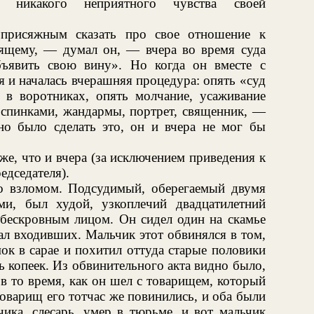
никакого неприятного чувства своей
 присяжным сказать про свое отношение к
ящему, — думал он, — вчера во время суда
ъявить свою вину». Но когда он вместе с
 и началась вчерашняя процедура: опять «суд
 в воротниках, опять молчание, усаживание
 спинками, жандармы, портрет, священник, —
но было сделать это, он и вчера не мог бы
же, что и вчера (за исключением приведения к
едседателя).
о взломом. Подсудимый, оберегаемый двумя
и, был худой, узкоплечий двадцатилетний
 бескровным лицом. Он сидел один на скамье
л входивших. Мальчик этот обвинялся в том,
ок в сарае и похитил оттуда старые половики
ь копеек. Из обвинительного акта видно было,
в то время, как он шел с товарищем, который
товарищ его тотчас же повинились, и оба были
ика, слесарь, умер в тюрьме, и вот мальчик