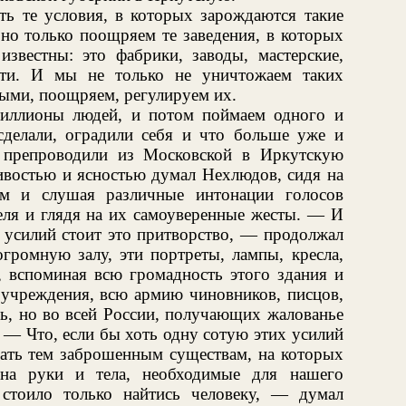
ть те условия, в которых зарождаются такие
 но только поощряем те заведения, в которых
известны: это фабрики, заводы, мастерские,
сти. И мы не только не уничтожаем таких
мыми, поощряем, регулируем их.
миллионы людей, и потом поймаем одного и
сделали, оградили себя и что больше уже и
о препроводили из Московской в Иркутскую
востью и ясностью думал Нехлюдов, сидя на
ом и слушая различные интонации голосов
еля и глядя на их самоуверенные жесты. — И
 усилий стоит это притворство, — продолжал
громную залу, эти портреты, лампы, кресла,
, вспоминая всю громадность этого здания и
 учреждения, всю армию чиновников, писцов,
сь, но во всей России, получающих жалованье
 — Что, если бы хоть одну сотую этих усилий
гать тем заброшенным существам, на которых
на руки и тела, необходимые для нашего
 стоило только найтись человеку, — думал