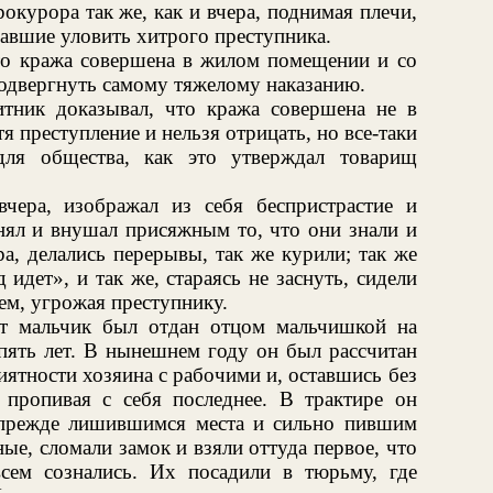
окурора так же, как и вчера, поднимая плечи,
авшие уловить хитрого преступника.
что кража совершена в жилом помещении и со
подвергнуть самому тяжелому наказанию.
тник доказывал, что кража совершена не в
 преступление и нельзя отрицать, но все-таки
для общества, как это утверждал товарищ
вчера, изображал из себя беспристрастие и
нял и внушал присяжным то, что они знали и
ра, делались перерывы, так же курили; так же
идет», и так же, стараясь не заснуть, сидели
м, угрожая преступнику.
от мальчик был отдан отцом мальчишкой на
пять лет. В нынешнем году он был рассчитан
ятности хозяина с рабочими и, оставшись без
, пропивая с себя последнее. В трактире он
 прежде лишившимся места и сильно пившим
ые, сломали замок и взяли оттуда первое, что
сем сознались. Их посадили в тюрьму, где