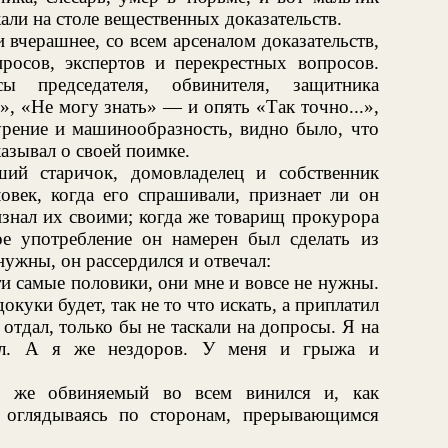
али на столе вещественных доказательств.
и вчерашнее, со всем арсеналом доказательств,
просов, экспертов и перекрестных вопросов.
сы председателя, обвинителя, защитника
», «Не могу знать» — и опять «Так точно...»,
дурение и машинообразность, видно было, что
азывал о своей поимке.
ший старичок, домовладелец и собственник
овек, когда его спрашивали, признает ли он
изнал их своими; когда же товарищ прокурора
ое употребление он намерен был сделать из
нужны, он рассердился и отвечал:
и самые половики, они мне и вовсе не нужны.
докуки будет, так не то что искать, а приплатил
отдал, только бы не таскали на допросы. Я на
дил. А я же нездоров. У меня и грыжа и
ам же обвиняемый во всем винился и, как
 оглядываясь по сторонам, прерывающимся