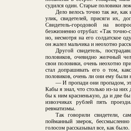
судился один. Старые половики леж
Дело велось точно так же, как 
улик, свидетелей, присяги их, до
Свидетель-городовой на вопро
безжизненно отрубал: «Так точно-с
но, несмотря на его солдатское о
он жалел мальчика и неохотно расск
Другой свидетель, пострадав
половиков, очевидно желчный чел
свои половики, очень неохотно пр
стал допрашивать его о том, как
половиков, очень ли они ему были 
— И пропади они пропадом, эт
Кабы я знал, что столько из-за них 
бы к ним красненькую, да и две бы 
извозчиках рублей пять проез
ревматизмы.
Так говорили свидетели, с
пойманный зверок, бессмысленно
голосом рассказывал все, как было.