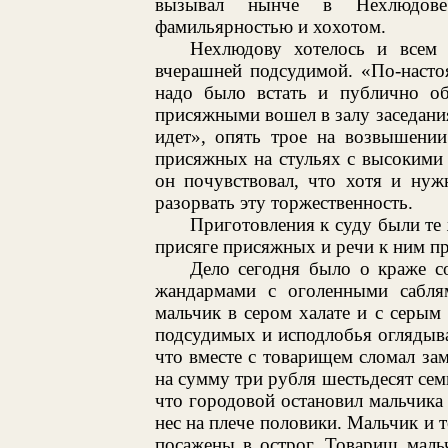
вызывал нынче в Нехлюдове 
фамильярностью и хохотом.
Нехлюдову хотелось и всем
вчерашней подсудимой. «По-насто
надо было встать и публично об
присяжными вошел в залу заседания
идет», опять трое на возвышении
присяжных на стульях с высокими
он почувствовал, что хотя и нуж
разорвать эту торжественность.
Приготовления к суду были те 
присяге присяжных и речи к ним пр
Дело сегодня было о краже с
жандармами с оголенными саблям
мальчик в сером халате и с серым
подсудимых и исподлобья оглядыва
что вместе с товарищем сломал зам
на сумму три рубля шестьдесят сем
что городовой остановил мальчика 
нес на плече половики. Мальчик и 
посажены в острог. Товарищ мальч