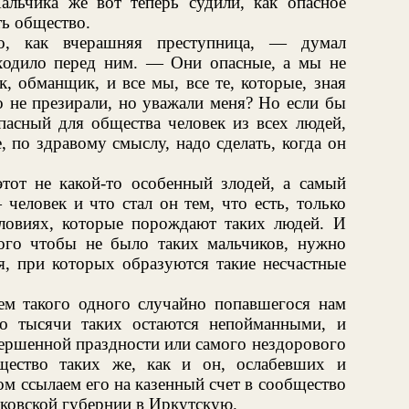
Мальчика же вот теперь судили, как опасное
ть общество.
о, как вчерашняя преступница, — думал
ходило перед ним. — Они опасные, а мы не
, обманщик, и все мы, все те, которые, зная
ко не презирали, но уважали меня? Но если бы
пасный для общества человек из всех людей,
, по здравому смыслу, надо сделать, когда он
этот не какой-то особенный злодей, а самый
еловек и что стал он тем, что есть, только
словиях, которые порождают таких людей. И
 того чтобы не было таких мальчиков, нужно
я, при которых образуются такие несчастные
м такого одного случайно попавшегося нам
то тысячи таких остаются непойманными, и
вершенной праздности или самого нездорового
щество таких же, как и он, ослабевших и
ом ссылаем его на казенный счет в сообщество
ковской губернии в Иркутскую.