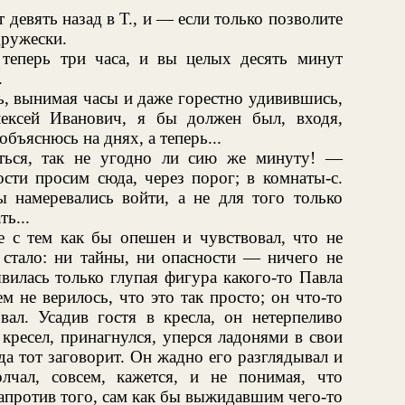
девять назад в Т., и — если только позволите
ружески.
 теперь три часа, и вы целых десять минут
.
ь, вынимая часы и даже горестно удивившись,
ексей Иванович, я бы должен был, входя,
объяснюсь на днях, а теперь...
ться, так не угодно ли сию же минуту! —
сти просим сюда, через порог; в комнаты-с.
ы намеревались войти, а не для того только
ь...
е с тем как бы опешен и чувствовал, что не
 стало: ни тайны, ни опасности — ничего не
явилась только глупая фигура какого-то Павла
м не верилось, что это так просто; он что-то
вал. Усадив гостя в кресла, он нетерпеливо
 кресел, принагнулся, уперся ладонями в свои
да тот заговорит. Он жадно его разглядывал и
лчал, совсем, кажется, и не понимая, что
апротив того, сам как бы выжидавшим чего-то