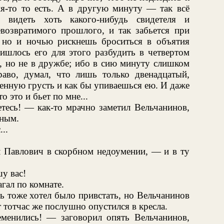
ия-то то есть. А в другую минуту — так всё
видеть хоть какого-нибудь свидетеля и
евозвратимого прошлого, и так забьется при
, но и ночью рискнешь броситься в объятия
ишлось его для этого разбудить в четвертом
я, но не в дружбе; ибо в сию минуту слишком
право, думал, что лишь только двенадцатый,
енную грусть и как бы упиваешься ею. И даже
о это и бьет по мне...
тесь! — как-то мрачно заметил Вельчанинов,
зным.
..
Павлович в скорбном недоумении, — и в ту
у вас!
гал по комнате.
ь тоже хотел было привстать, но Вельчанинов
 тотчас же послушно опустился в кресла.
менились! — заговорил опять Вельчанинов,