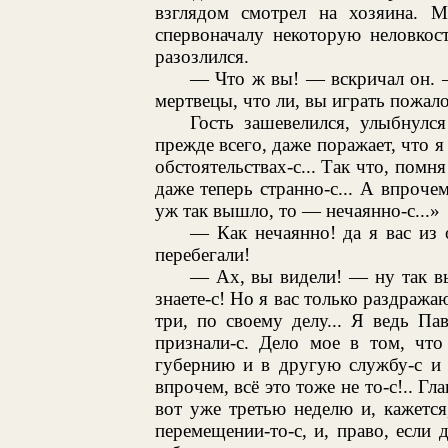
взглядом смотрел на хозяина. 
спервоначалу некоторую неловкос
разозлился.
— Что ж вы! — вскричал он. —
мертвецы, что ли, вы играть пожал
Гость зашевелился, улыбнулс
прежде всего, даже поражает, что 
обстоятельствах-с... Так что, помн
даже теперь странно-с... А впрочем
уж так вышло, то — нечаянно-с...»
— Как нечаянно! да я вас из 
перебегали!
— Ах, вы видели! — ну так вы
знаете-с! Но я вас только раздражаю
три, по своему делу... Я ведь П
признали-с. Дело мое в том, чт
губернию и в другую службу-с и 
впрочем, всё это тоже не то-с!.. Гл
вот уже третью неделю и, кажется
перемещении-то-с, и, право, если 