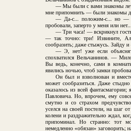
— Мы были с вами знакомы лет 
мне припомнить — были знакомы д
— Да-с... положим-с... но —
пробовали, заперто у меня или нет..
— Три часа! — вскрикнул гост
— так точно: три! Извините, Ал
сообразить; даже стыжусь. Зайду и 
— Э, нет! уже если объясня
спохватился Вельчанинов. — Мило
Вы ведь, конечно, сами в комнат
явились ночью, чтоб замки пробоват
Он был и взволнован и вмест
может сообразиться. Даже стыдно
оказалось из всей фантасмагории; 
Павловича. Но, впрочем, ему совсе
смутно и со страхом предчувство
уселся на своей постели, на шаг от
колени и раздражительно ждал, ког
припоминал. Но странно: тот мо
немедленно «обязан» заговорить; н