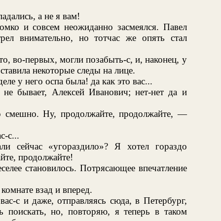
адались, а не я вам!
ромко и совсем неожиданно засмеялся. Павел
рел внимательно, но тотчас же опять стал
о, во-первых, могли позабыть-с, и, наконец, у
оставила некоторые следы на лице.
ле у него оспа была! да как это вас...
не бывает, Алексей Иванович; нет-нет да и
о смешно. Ну, продолжайте, продолжайте, —
-с...
ли сейчас «угораздило»? Я хотел гораздо
йте, продолжайте!
еселее становилось. Потрясающее впечатление
омнате взад и вперед.
ас-с и даже, отправляясь сюда, в Петербург,
ь поискать, но, повторяю, я теперь в таком