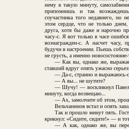
нему в такую минуту, самозабвен
припомнишь и так возжаждешь 
соучастника того недавнего, но н
этом сердце, что не только днем
друга, хотя бы даже и нарочно пр
часу-с. Я вот только в часе ошибс
вознагражден-с. А насчет часу, 
будучи в настроении. Пьешь собств
не грусть, а именно новосостояние-т
— Как вы, однако же, выражае
ставший вдруг опять ужасно серье
— Да-с, странно и выражаюсь-с.
— А вы... не шутите?
— Шучу! — воскликнул Павел 
минуту, когда возвещаю...
— Ах, замолчите об этом, прош
Вельчанинов встал и опять заша
Так и прошло минут пять. Гост
крикнул: «Сидите, сидите!» — и тот
— А как, однако же, вы пере