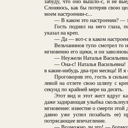
забуду, что оно вышло-с, и не вы
Слоняюсь, как бы потеряв свою цел
моем настроении-с...
— В каком это настроении? — 
Гость поднял на него глаза,
указал на креп.
— Да — вот-с в каком настроен
Вельчанинов тупо смотрел то н
мгновенно его щеки, и он заволнов
— Неужели Наталья Васильевн
— Она-с! Наталья Васильевна! 
в какие-нибудь два-три месяца! И я
Проговорив это, гость в сильно
левой на отлете свою шляпу с кре
секунд по крайней мере на десять.
Этот вид и этот жест вдруг к
даже задирающая улыбка скользнула
мгновение: известие о смерти этой 
давно уже успел позабыть ее) п
потрясающее впечатление.
— Возможно ли это! — бормот