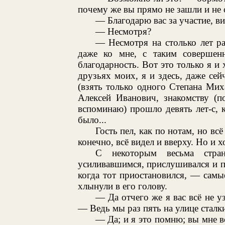
почему же вы прямо не зашли и не
— Благодарю вас за участие, ви
— Несмотря?
— Несмотря на столько лет ра
даже ко мне, с таким совершен
благодарность. Вот это только я и 
друзьях моих, я и здесь, даже сей
(взять только одного Степана Мих
Алексей Иванович, знакомству (
вспоминаю) прошло девять лет-с, 
было...
Гость пел, как по нотам, но всё
конечно, всё видел и вверху. Но и 
С некоторым весьма стра
усиливавшимся, прислушивался и п
когда тот приостановился, — сам
хлынули в его голову.
— Да отчего же я вас всё не у
— Ведь мы раз пять на улице сталк
— Да; и я это помню; вы мне вс