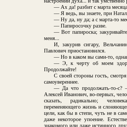
настроении духа... и так умственно 
— Ах да! разбит с марта месяца
— Я ведь, вы знаете, при Натал
— Ну да, ну да; а с марта-то ме
— Папиросочку разве.
— Вот папироска; закуривайт
меня...
И, закурив сигару, Вельчани
Павлович приостановился.
— Но в каком вы сами-то, одна
— Э, к черту об моем здор
Продолжайте!
С своей стороны гость, смотря
самоувереннее.
— Да что продолжать-то-с? 
Алексей Иванович, во-первых, челов
сказать, радикально; челове
переменяющего жизнь и слоняющег
цели, как бы в степи, чуть не в са
даже некоторое упоение. Естеств
знакомого или даже истинного друг