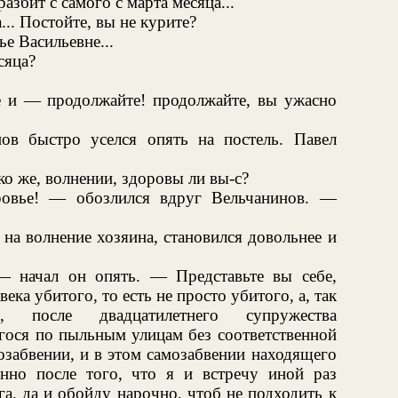
разбит с самого с марта месяца...
... Постойте, вы не курите?
ье Васильевне...
сяца?
е и — продолжайте! продолжайте, вы ужасно
нов быстро уселся опять на постель. Павел
ко же, волнении, здоровы ли вы-с?
овье! — обозлился вдруг Вельчанинов. —
 на волнение хозяина, становился довольнее и
— начал он опять. — Представьте вы себе,
ека убитого, то есть не просто убитого, а, так
ка, после двадцатилетнего супружества
ося по пыльным улицам без соответственной
мозабвении, и в этом самозабвении находящего
енно после того, что я и встречу иной раз
а, да и обойду нарочно, чтоб не подходить к