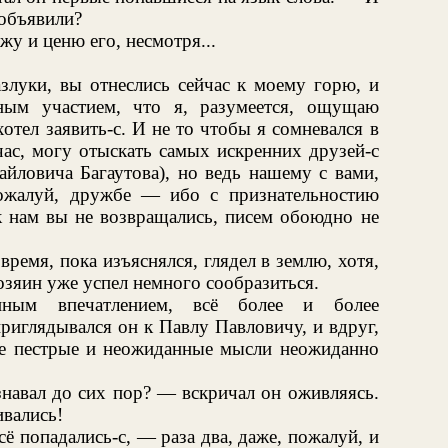
 объявили?
жу и ценю его, несмотря...
злуки, вы отнеслись сейчас к моему горю, и
ным участием, что я, разумеется, ощущаю
хотел заявить-с. И не то чтобы я сомневался в
час, могу отыскать самых искренних друзей-с
айловича Багаутова), но ведь нашему с вами,
пожалуй, дружбе — ибо с признательностию
к нам вы не возвращались, писем обоюдно не
 время, пока изъяснялся, глядел в землю, хотя,
хозяин уже успел немного сообразиться.
нным впечатлением, всё более и более
риглядывался он к Павлу Павловичу, и вдруг,
ые пестрые и неожиданные мысли неожиданно
знавал до сих пор? — вскричал он оживляясь.
ивались!
ё попадались-с, — раза два, даже, пожалуй, и