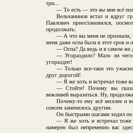
три...
— То есть — это
вы
мне
всё
поп
Вельчанинов встал и вдруг г
Павлович приостановился, посмот
продолжать:
— А что вы меня не признали, т
меня даже оспа была в этот срок и 
— Оспа? Да ведь и в самом же де
— Угораздило? Мало ли чего 
угораздит!
— Только все-таки это ужасн
друг дорогой!
— Я же хоть и встречал тоже вас
— Стойте! Почему вы сказа
вежливей выразиться. Ну, продолжа
Почему-то ему всё веселее и в
совсем заменилось другим.
Он быстрыми шагами ходил по к
— Я же хоть и встречал тоже в
намерен был непременно вас здес