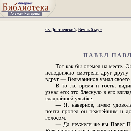
Ф. Достоевский
.
Вечный муж
ПАВЕЛ ПАВ
Тот как бы онемел на месте. Об
неподвижно смотрели друг другу 
вдруг — Вельчанинов узнал своего 
В то же время и гость, види
узнал его: это блеснуло в его взгл
сладчайшей улыбке.
— Я, наверное, имею удовол
почти пропел он нежнейшим и до
голосом.
— Да неужели же вы Павел П
Вельчанинов с озадаченным видом.