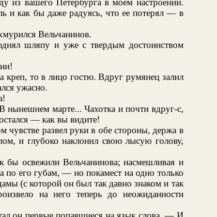
еду из вашего Петербурга в моем настроении.
ь и как бы даже радуясь, что ее потерял — в
хмурился Вельчанинов.
 поднял шляпу и уже с твердым достоинством
ии!
а креп, то в лицо гостю. Вдруг румянец залил
ался ужасно.
а!
В нынешнем марте... Чахотка и почти вдруг-с,
 остался — как вы видите!
м чувстве развел руки в обе стороны, держа в
пом, и глубоко наклонил свою лысую голову,
ак бы освежили Вельчанинова; насмешливая и
 по его губам, — но покамест на одно только
дамы (с которой он был так давно знаком и так
роизвело на него теперь до неожиданности
ал он первые попавшиеся на язык слова. — И