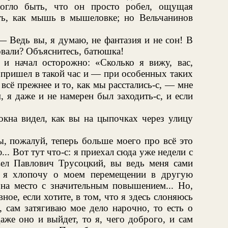
Могло быть, что он просто робел, ощущая
ть, как мышь в мышеловке; но Вельчанинов
 Ведь вы, я думаю, не фантазия и не сон! В
овали? Объяснитесь, батюшка!
я и начал осторожно: «Сколько я вижу, вас,
я пришел в такой час и — при особенных таких
я всё прежнее и то, как мы расстались-с, — мне
, я даже и не намерен был заходить-с, и если
окна видел, как вы на цыпочках через улицу
, пожалуй, теперь больше моего про всё это
... Вот тут что-с: я приехал сюда уже недели с
авел Павлович Трусоцкий, вы ведь меня сами
о я хлопочу о моем перемещении в другую
на место с значительным повышением... Но,
авное, если хотите, в том, что я здесь слоняюсь
, сам затягиваю мое дело нарочно, то есть о
даже оно и выйдет, то я, чего доброго, и сам