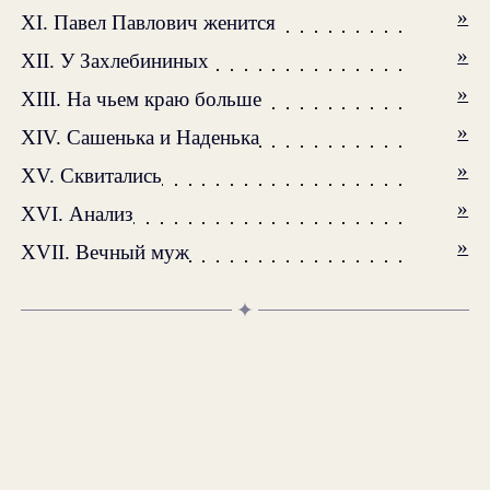
»
XI. Павел Павлович женится
»
XII. У Захлебининых
»
XIII. На чьем краю больше
»
XIV. Сашенька и Наденька
»
XV. Сквитались
»
XVI. Анализ
»
XVII. Вечный муж
✦