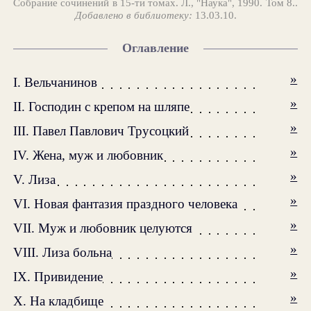
Собрание сочинений в 15-ти томах. Л., "Наука", 1990. Том 8..
Добавлено в библиотеку:
13.03.10.
Оглавление
»
I. Вельчанинов
»
II. Господин с крепом на шляпе
»
III. Павел Павлович Трусоцкий
»
IV. Жена, муж и любовник
»
V. Лиза
»
VI. Новая фантазия праздного человека
»
VII. Муж и любовник целуются
»
VIII. Лиза больна
»
IX. Привидение
»
X. На кладбище