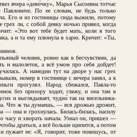
твез вчера «дево́чку», Марья Сысоевна тотчас
 Павловиче. По ее словам, не будь только
ла. Его и из гостиницы сюда выжили, потому
е грех ли, с собой девку ночью привел, когда
чит: «Это вот тебе будет мать, коли я того
вка, а и та ему плюнула в харю. Кричит: «Ты,
нинов.
ьяный человек, ровно как в бесчувствии, да
ть и малолеток, а всё умом про себя дойдет!
мучилась. А намедни тут на дворе у нас грех
ывали, номер в гостинице с вечера занял, а к
еньги прогулял. Народ сбежался, Павла-то
енок без призору ходит, гляжу, и она там в
гих и выглядывает, чудно́ так на висельника-
ела. Что ж ты думаешь, — вся дрожью дрожит,
ла — она и грохнулась. Билась-билась, насилу
го часу и хворать начала. Узнал он, пришел —
чтобы драться, а всё больше щипится, а потом
и пужает ее: «Я, говорит, тоже повешусь, от