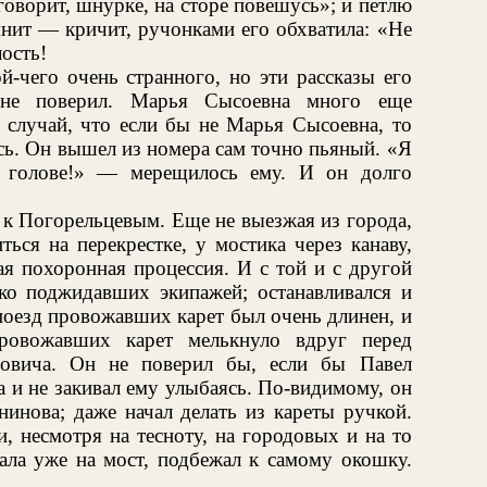
говорит, шнурке, на сторе повешусь»; и петлю
омнит — кричит, ручонками его обхватила: «Не
лость!
й-чего очень странного, но эти рассказы его
 не поверил. Марья Сысоевна много еще
н случай, что если бы не Марья Сысоевна, то
сь. Он вышел из номера сам точно пьяный. «Я
о голове!» — мерещилось ему. И он долго
 к Погорельцевым. Еще не выезжая из города,
ься на перекрестке, у мостика через канаву,
я похоронная процессия. И с той и с другой
ько поджидавших экипажей; останавливался и
поезд провожавших карет был очень длинен, и
ровожавших карет мелькнуло вдруг перед
овича. Он не поверил бы, если бы Павел
а и не закивал ему улыбаясь. По-видимому, он
нинова; даже начал делать из кареты ручкой.
, несмотря на тесноту, на городовых и на то
ала уже на мост, подбежал к самому окошку.