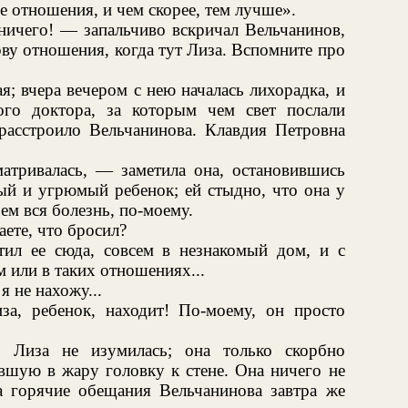
 отношения, и чем скорее, тем лучше».
ичего! — запальчиво вскричал Вельчанинов,
рву отношения, когда тут Лиза. Вспомните про
; вчера вечером с нею началась лихорадка, и
ого доктора, за которым чем свет послали
 расстроило Вельчанинова. Клавдия Петровна
атривалась, — заметила она, остановившись
ый и угрюмый ребенок; ей стыдно, что она у
чем вся болезнь, по-моему.
ете, что бросил?
ил ее сюда, совсем в незнакомый дом, и с
м или в таких отношениях...
я не нахожу...
а, ребенок, находит! По-моему, он просто
, Лиза не изумилась; она только скорбно
вшую в жару головку к стене. Она ничего не
а горячие обещания Вельчанинова завтра же