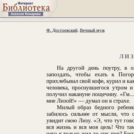
Ф. Достоевский
.
Вечный муж
ЛИ
На другой день поутру, в 
запоздать, чтобы ехать к Погор
прихлебывал свой кофе, курил и ка
человека, проснувшегося утром 
получил накануне пощечину. «Гм...
мне Лизой!» — думал он в страхе.
Милый образ бедного ребенк
забилось сильнее от мысли, что о
увидит
свою
Лизу. «Э, что тут гов
вся жизнь и вся моя цель! Что та
чего я только жил до сих пор? Бесп