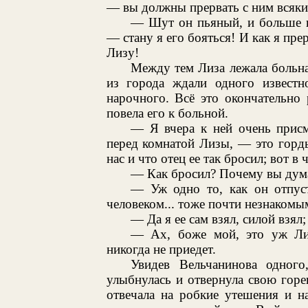
— вы должны прервать с ним всякие
— Шут он пьяный, и больше н
— стану я его бояться! И как я пре
Лизу!
Между тем Лиза лежала больная
из города ждали одного известн
нарочного. Всё это окончательно
повела его к больной.
— Я вчера к ней очень присм
перед комнатой Лизы, — это горд
нас и что отец ее так бросил; вот в 
— Как бросил? Почему вы дума
— Уж одно то, как он отпуст
человеком... тоже почти незнакомы
— Да я ее сам взял, силой взял; 
— Ах, боже мой, это уж Лиз
никогда не приедет.
Увидев Вельчанинова одного
улыбнулась и отвернула свою горе
отвечала на робкие утешения и н