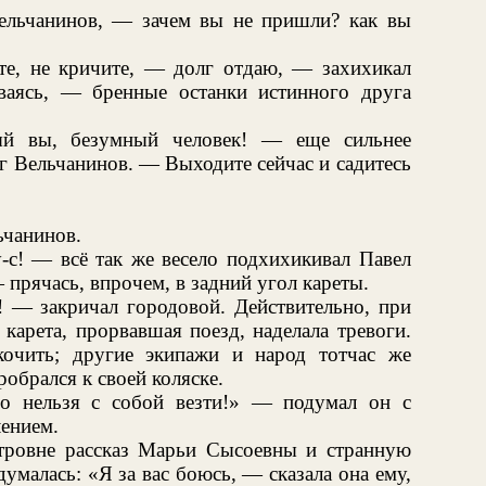
ельчанинов, — зачем вы не пришли? как вы
е, не кричите, — долг отдаю, — захихикал
ваясь, — бренные останки истинного друга
ый вы, безумный человек! — еще сильнее
г Вельчанинов. — Выходите сейчас и садитесь
ьчанинов.
-с! — всё так же весело подхихикивал Павел
прячась, впрочем, в задний угол кареты.
т! — закричал городовой. Действительно, при
 карета, прорвавшая поезд, наделала тревоги.
очить; другие экипажи и народ тотчас же
робрался к своей коляске.
го нельзя с собой везти!» — подумал он с
ением.
тровне рассказ Марьи Сысоевны и странную
думалась: «Я за вас боюсь, — сказала она ему,