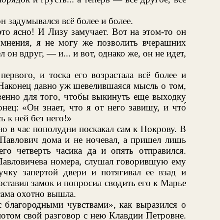
он задумывался всё более и более.
то ясно! И Лизу замучает. Вот на этом-то он
омнения, я не могу же позволить вчерашних
он вдруг, — и... и вот, однако же, он не идет,
ервого, и тоска его возрастала всё более и
 Наконец давно уж шевелившаяся мысль о том,
твенно для того, чтобы выкинуть еще выходку
нец: «Он знает, что я от него завишу, и что́
ь к ней без него!»
о в час пополудни поскакал сам к Покрову. В
 Павлович дома и не ночевал, а пришел лишь
его четверть часика да и опять отправился.
 Павловичева номера, слушал говорившую ему
чку запертой двери и потягивал ее взад и
ставил замок и попросил сводить его к Марье
сама охотно вышла.
с благородными чувствами», как выразился о
потом свой разговор с нею Клавдии Петровне.