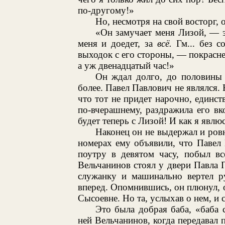
по-другому!»
Но, несмотря на свой восторг, 
«Он замучает меня Лизой, — э
меня и доедет, за
всё.
Гм... без с
выходок с его стороны, — покраснел 
а уж двенадцатый час!»
Он ждал долго, до половины п
более. Павел Павлович не являлся.
что тот не придет нарочно, единс
по-вчерашнему, раздражила его вко
будет теперь с Лизой! И как я явлюс
Наконец он не выдержал и ровн
номерах ему объявили, что Павел
поутру в девятом часу, побыл вс
Вельчанинов стоял у двери Павла
служанку и машинально вертел ру
вперед. Опомнившись, он плюнул, о
Сысоевне. Но та, услыхав о нем, и 
Это была добрая баба, «баба 
ней Вельчанинов, когда передавал 