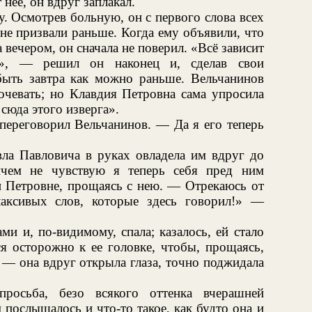
 нее, он вдруг заплакал.
у. Осмотрев больную, он с первого слова всех
 не призвали раньше. Когда ему объявили, что
а вечером, он сначала не поверил. «Всё зависит
ь», — решил он наконец и, сделав свои
быть завтра как можно раньше. Вельчанинов
очевать; но Клавдия Петровна сама упросила
сюда этого изверга».
переговорил Вельчанинов. — Да я его теперь
вла Павловича в руках овладела им вдруг до
ичем не чувствую я теперь себя пред ним
 Петровне, прощаясь с нею. — Отрекаюсь от
аксивых слов, которые здесь говорил!» —
ми и, по-видимому, спала; казалось, ей стало
я осторожно к ее головке, чтобы, прощаясь,
, — она вдруг открыла глаза, точно поджидала
просьба, безо всякого оттенка вчерашней
 послышалось и что-то такое, как будто она и