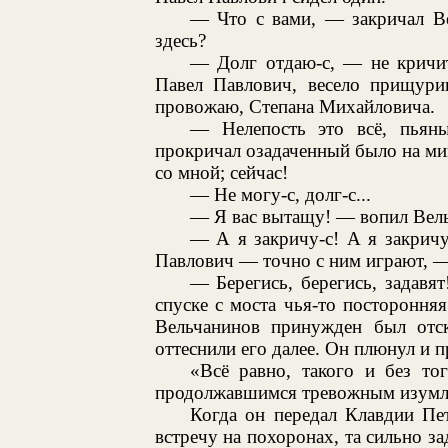
— Что с вами, — закричал В
здесь?
— Долг отдаю-с, — не кричит
Павел Павлович, весело прищури
провожаю, Степана Михайловича.
— Нелепость это всё, пьян
прокричал озадаченный было на ми
со мной; сейчас!
— Не могу-с, долг-с...
— Я вас вытащу! — вопил Вел
— А я закричу-с! А я закричу
Павлович — точно с ним играют, — 
— Берегись, берегись, задавя
спуске с моста чья-то посторонняя
Вельчанинов принужден был отск
оттеснили его далее. Он плюнул и п
«Всё равно, такого и без то
продолжавшимся тревожным изумл
Когда он передал Клавдии Пе
встречу на похоронах, та сильно за