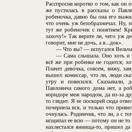
Расспросив коротко о том, как он о
же пустилась в рассказы о Павле
робеночка, давно бы она его выжи
что очень уж безобразничал. Ну, н
тут же робеночек с понятием! Кри
захочу!» Так верите ли, чего уж де
говорит, мне не дочь, а в...док».
— Что вы? — испугался Вельча
— Сама слышала. Оно хоть и п
всё же при робенке не годится; хо
Плачет дево́чка, совсем, вижу, за
вышел: комиссар, что ли, люди сказ
утру и повесился. Сказывали, д
Павловича самого дома нет, а роб
коридоре меж народом, да из-за дру
то глядит. Я ее поскорей сюда отв
почернела вся, и только что приве
очнулась. Родимчик, что ли, а с то
исщипал ее всю — потому он не то 
нахлестался винища-то, пришел да 