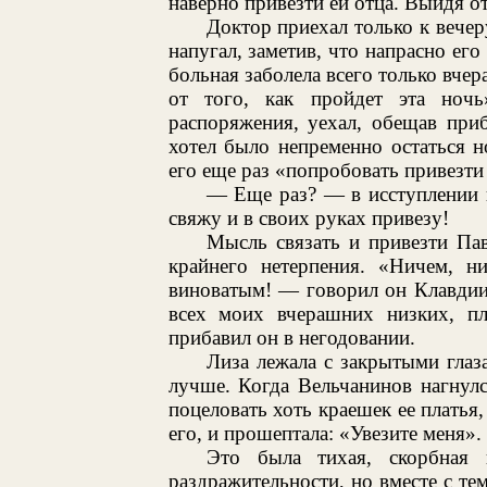
наверно привезти ей отца. Выйдя от
Доктор приехал только к вечер
напугал, заметив, что напрасно его
больная заболела всего только вчер
от того, как пройдет эта ноч
распоряжения, уехал, обещав при
хотел было непременно остаться н
его еще раз «попробовать привезти 
— Еще раз? — в исступлении 
свяжу и в своих руках привезу!
Мысль связать и привезти Па
крайнего нетерпения. «Ничем, н
виноватым! — говорил он Клавдии
всех моих вчерашних низких, пл
прибавил он в негодовании.
Лиза лежала с закрытыми глаза
лучше. Когда Вельчанинов нагнулс
поцеловать хоть краешек ее платья
его, и прошептала: «Увезите меня».
Это была тихая, скорбная 
раздражительности, но вместе с тем