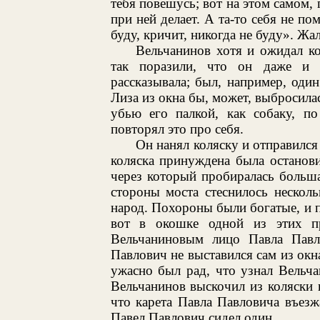
тебя повешусь; вот на этом самом, 
при ней делает. А та-то себя не п
буду, кричит, никогда не буду». Жа
Вельчанинов хотя и ожидал ко
так поразили, что он даже и
рассказывала; был, например, оди
Лиза из окна бы, может, выбросила
убью его палкой, как собаку, п
повторял это про себя.
Он нанял коляску и отправился
коляска принуждена была остановит
через который пробиралась больша
стороны моста стеснилось нескол
народ. Похороны были богатые, и 
вот в окошке одной из этих п
Вельчаниновым лицо Павла Павл
Павлович не выставился сам из окн
ужасно был рад, что узнал Вельча
Вельчанинов выскочил из коляски и
что карета Павла Павловича въезж
Павел Павлович сидел один.