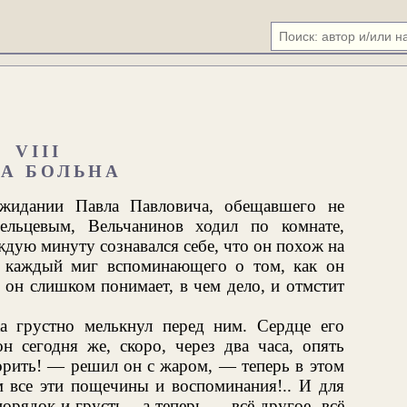
VIII
ЗА БОЛЬНА
ожидании Павла Павловича, обещавшего не
ельцевым, Вельчанинов ходил по комнате,
ждую минуту сознавался себе, что он похож на
и каждый миг вспоминающего о том, как он
 он слишком понимает, в чем дело, и отмстит
а грустно мелькнул перед ним. Сердце его
н сегодня же, скоро, через два часа, опять
орить! — решил он с жаром, — теперь в этом
м все эти пощечины и воспоминания!.. И для
орядок и грусть... а теперь — всё другое, всё