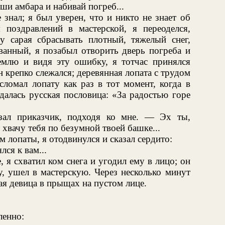
ши амбара и набивай погреб...
 знал; я был уверен, что и никто не знает об
 поздравлений в мастерской, я переоделся,
 сарая сбрасывать плотный, тяжелый снег,
ванный, я позабыл отворить дверь погреба и
землю и видя эту ошибку, я тотчас принялся
н крепко слежался; деревянная лопата с трудом
сломал лопату как раз в тот момент, когда в
далась русская пословица: «За радостью горе
зал приказчик, подходя ко мне. — Эх ты,
 хвачу тебя по безумной твоей башке...
 лопаты, я отодвинулся и сказал сердито:
лся к вам...
 я схватил ком снега и угодил ему в лицо; он
у, ушел в мастерскую. Через несколько минут
вая девица в прыщах на пустом лице.
ленно: