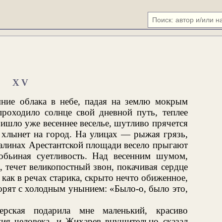
XV
имние облака в небе, падая на землю мокрым
проходило солнце свой дневной путь, теплее
ришло уже весеннее веселье, шутливо прячется
о хлынет на город. На улицах — рыжая грязь,
талинах Арестантской площади весело прыгают
обьиная суетливость. Над весенним шумом,
, течет великопостный звон, покачивая сердце
как в речах старика, скрыто нечто обиженное,
ворят с холодным унынием: «Было-о, было это,
рская подарила мне маленький, красиво
я человека, и Жихарев внушительно сказал