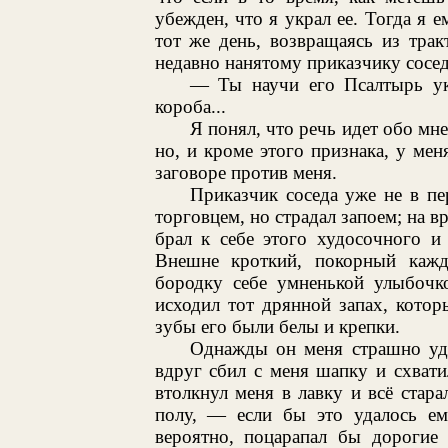
убежден, что я украл ее. Тогда я е
тот же день, возвращаясь из трак
недавно нанятому приказчику сосед
— Ты научи его Псалтырь у
короба...
Я понял, что речь идет обо мне
но, и кроме этого признака, у ме
заговоре против меня.
Приказчик соседа уже не в пе
торговцем, но страдал запоем; на в
брал к себе этого худосочного и
Внешне кроткий, покорный кажд
бородку себе умненькой улыбочко
исходил тот дрянной запах, кото
зубы его были белы и крепки.
Однажды он меня страшно уди
вдруг сбил с меня шапку и схвати
втолкнул меня в лавку и всё стар
полу, — если бы это удалось ему
вероятно, поцарапал бы дорогие