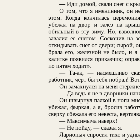
— Иди домой, свали снег с кры
О том, что я именинник, он не
этом. Когда кончилась церемония
убежал на двор и залез на крышу
обильный в эту зиму. Но, взволно
завалил ее снегом. Соскочив на 
откидывать снег от двери; сырой, о
брала его, железной не было, и я 
калитке появился приказчик; оправ
по пятам ходит».
— Та-ак, — насмешливо ска
работник, чёрт бы тебя побрал! Вот
Он замахнулся на меня стержнем
— Да ведь я не в дворники наня
Он швырнул палкой в ноги мне,
убежал, фыркая, а я, бросив работ
сверху сбежала его невеста, вертля
— Максимыча наверх!
— Не пойду, — сказал я.
Ларионыч спросил тихо и удив