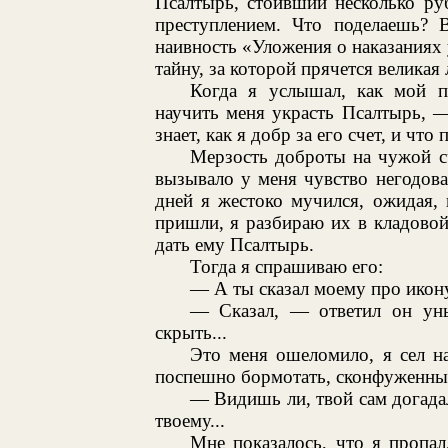
Псалтырь, стоивший несколько ру
преступлением. Что поделаешь? В
наивность «Уложения о наказаниях
тайну, за которой прячется великая
Когда я услышал, как мой п
научить меня украсть Псалтырь, —
знает, как я добр за его счет, и что
Мерзость доброты на чужой с
вызывало у меня чувство негодова
дней я жестоко мучился, ожидая, 
пришли, я разбираю их в кладовой
дать ему Псалтырь.
Тогда я спрашиваю его:
— А ты сказал моему про икон
— Сказал, — ответил он ун
скрыть...
Это меня ошеломило, я сел на
поспешно бормотать, сконфуженны
— Видишь ли, твой сам догадалс
твоему...
Мне показалось, что я пропа