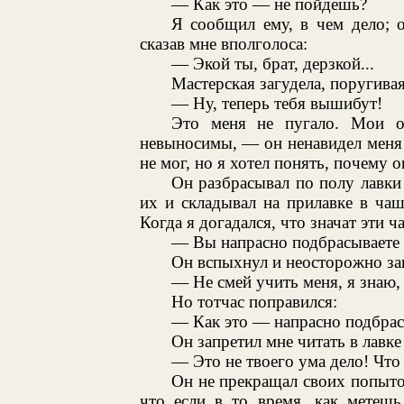
— Как это — не пойдешь?
Я сообщил ему, в чем дело; 
сказав мне вполголоса:
— Экой ты, брат, дерзкой...
Мастерская загудела, поругива
— Ну, теперь тебя вышибут!
Это меня не пугало. Мои о
невыносимы, — он ненавидел меня у
не мог, но я хотел понять, почему о
Он разбрасывал по полу лавки
их и складывал на прилавке в ча
Когда я догадался, что значат эти ч
— Вы напрасно подбрасываете 
Он вспыхнул и неосторожно за
— Не смей учить меня, я знаю,
Но тотчас поправился:
— Как это — напрасно подбрас
Он запретил мне читать в лавке 
— Это не твоего ума дело! Что
Он не прекращал своих попыто
что если в то время, как метешь