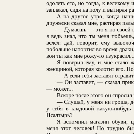
одолеть его, но тогда, к великом
заплакал, сидя на полу и вытирая р
А на другое утро, когда наш
дружески сказал мне, растирая паль
— Думаешь — это я по своей во
я ведь знал, что ты меня побьешь
велел: дай, говорит, ему выволо
побольше напортил во время драки,
вон ты как мне рожу-то изукрасил..
Я поверил ему, и мне стало ж
женщиной, которая колотит его. Но 
— А если тебя заставят отрави
— Он заставит, — сказал при
— может...
Вскоре после этого он спросил 
— Слушай, у меня ни гроша, до
у себя в кладовой какую-нибудь
Псалтырь?
Я вспомнил магазин обуви, ц
меня этот человек! Но трудно бы