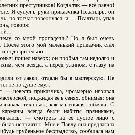
олетних преступников! Когда так — всё равно!
есте. Я сунул в руки приказчика Псалтырь, он
очь, но тотчас повернулся, и — Псалтырь упал
очь, говоря:
ой...
очему со мной пропадешь? Но я был очень
и. После этого мой маленький приказчик стал
о и подозрительно.
ионыч пошел наверх; он пробыл там недолго и
хим, чем всегда, а перед ужином, с глазу на
одили от лавки, отдали бы в мастерскую. Не
ты не по душе ему...
 — невеста приказчика, чрезмерно игривая
мастерской, поджидая ее в сенях, обнимая; она
изгивала тихонько, как маленькая собачка. С
 карманы всегда были набиты пряниками,
вигались, — смотреть на ее пустое лицо с
 было неприятно. Мне и Павлу она предлагала
нибудь грубенькое бесстыдство, сообщала нам