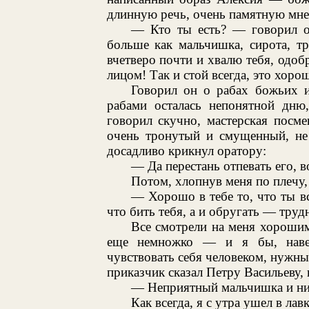
длинную речь, очень памятную мне
— Кто ты есть? — говорил о
больше как мальчишка, сирота, т
вчетверо почти и хвалю тебя, одобр
лицом! Так и стой всегда, это хоро
Говорил он о рабах божьих 
рабами осталась непонятной дню
говорил скучно, мастерская посме
очень тронутый и смущенный, не 
досадливо крикнул оратору:
— Да перестань отпевать его, в
Потом, хлопнув меня по плечу,
— Хорошо в тебе то, что ты в
что бить тебя, а и обругать — трудн
Все смотрели на меня хорошим
еще немножко — и я бы, навер
чувствовать себя человеком, нужным
приказчик сказал Петру Васильеву, 
— Неприятный мальчишка и ни 
Как всегда, я с утра ушел в лав