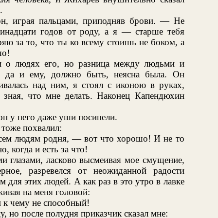
.
н, играя пальцами, приподняв брови. — Не
ринадцати годов от роду, а я — старше тебя
яю за то, что ты ко всему стоишь не боком, а
шо!
и о людях его, но разница между людьми и
, да и ему, должно быть, неясна была. Он
ивалась над ним, я стоял с иконою в руках,
зная, что мне делать. Наконец Капендюхин
он у него даже уши посинели.
 тоже похвалил:
сем людям родня, — вот что хорошо! И не то
о, когда и есть за что!
и глазами, ласково высмеивая мое смущение,
ное, разревелся от неожиданной радости
 для этих людей. А как раз в это утро в лавке
кивая на меня головой:
к чему не способный!
ку, но после полудня приказчик сказал мне: