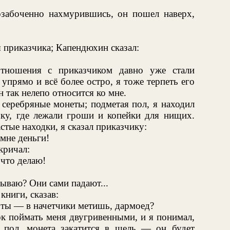
озабоченно нахмурившись, он пошел наверх,
я приказчика; Капендюхин сказал:
тношения с приказчиком давно уже стали
прямо и всё более остро, я тоже терпеть его
н так нелепо относится ко мне.
 серебряные монеты; подметая пол, я находил
шку, где лежали гроши и копейки для нищих.
астые находки, я сказал приказчику:
мне деньги!
кричал:
 что делаю!
ываю? Они сами падают...
книги, сказав:
 ты — в начетчики метишь, дармоед?
к поймать меня двугривенными, и я понимал,
 пол, монета закатится в щель — он будет