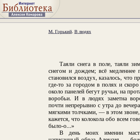
М. Горький
.
В людях
Таяли снега в поле, таяли з
снегом и дождем; всё медленнее 
становился воздух, казалось, что п
где-то за городом в полях и скор
около панелей бегут ручьи, на про
воробьи. И в людях заметна вор
почти непрерывно с утра до вечера
мягкими толчками, — в этом звоне, 
кажется, что колокола обо всем го
было-о...»
В день моих именин масте
написанный образ Алексия — божи