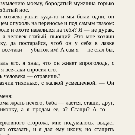
у изумлению моему, бородатый мужчина горько
азбитый нос.
и хозяева ушли куда-то и мы были одни, он
цем опухоль на переносье и под самым глазом:
ле и охоте навалился на тебя? Я — не дурак,
, я человек слабый, пьющий. Это мне хозяин
чку, да постарайся, чтоб он у себя в лавке
 все-таки — убыток им! А сам я — не стал бы,
.
аль его. я знал, что он живет впроголодь, с
я все-таки спросил его:
ть человека — отравишь?
казчик тихонько, с жалкой усмешечкой. — Он
меня:
ма жрать нечего, баба — лается, стащи, друг,
 иконку, а я продам ее, а? Стащи? А то —
ерковного сторожа, мне подумалось: выдаст
ло отказать, и я дал ему икону, но стащить