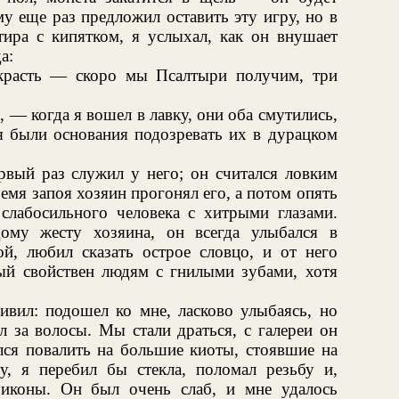
му еще раз предложил оставить эту игру, но в
тира с кипятком, я услыхал, как он внушает
а:
красть — скоро мы Псалтыри получим, три
, — когда я вошел в лавку, они оба смутились,
ня были основания подозревать их в дурацком
рвый раз служил у него; он считался ловким
ремя запоя хозяин прогонял его, а потом опять
 слабосильного человека с хитрыми глазами.
ому жесту хозяина, он всегда улыбался в
й, любил сказать острое словцо, и от него
рый свойствен людям с гнилыми зубами, хотя
вил: подошел ко мне, ласково улыбаясь, но
л за волосы. Мы стали драться, с галереи он
ался повалить на большие киоты, стоявшие на
, я перебил бы стекла, поломал резьбу и,
 иконы. Он был очень слаб, и мне удалось