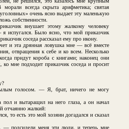
блей, не решился, это казалось мне крупным
 морали всегда скрыта арифметика; святая
 уголовных» очень ясно выдает эту маленькую
 ложь собственности.
риказчик внушает этому жалкому человеку
 я испугался. Было ясно, что мой приказчик
 приказчик соседа рассказал ему про икону.
чет и эта дрянная ловушка мне — всё вместе
ния, отвращения к себе и ко всем. Несколько
когда придут короба с книгами; наконец они
, ко мне подходит приказчик соседа и просит
у?
ылым голосом. — Я, брат, ничего не могу
 пол и вытаращил на него глаза, а он начал
й отчаянно жалкий:
я, то есть это мой хозяин догадался и сказал
л, — подсидели меня эти люди, и теперь мне