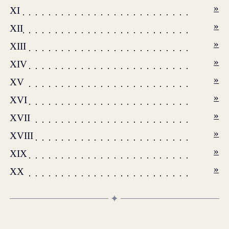
»
XI
»
XII
»
XIII
»
XIV
»
XV
»
XVI
»
XVII
»
XVIII
»
XIX
»
XX
✦