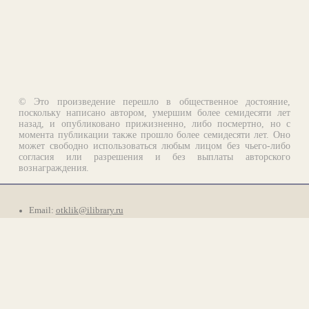
© Это произведение перешло в общественное достояние,
поскольку написано автором, умершим более семидесяти лет
назад, и опубликовано прижизненно, либо посмертно, но с
момента публикации также прошло более семидесяти лет. Оно
может свободно использоваться любым лицом без чьего-либо
согласия или разрешения и без выплаты авторского
вознаграждения.
Email:
otklik@ilibrary.ru
О библиотеке
Реклама на сайте
©1996—2026 Алексей Комаров. Подборка произведений,
оформление, программирование.