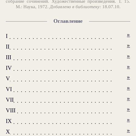
собрание сочинений. Художественные произведения. Т. 15.
М.: Наука, 1972.
Добавлено в библиотеку:
18.07.10.
Оглавление
»
I
»
II
»
III
»
IV
»
V
»
VI
»
VII
»
VIII
»
IX
»
X