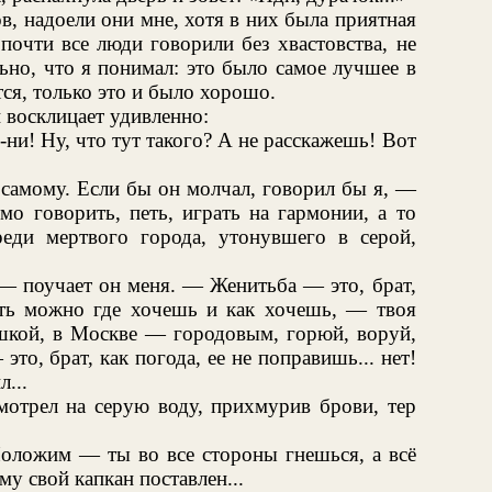
в, надоели они мне, хотя в них была приятная
почти все люди говорили без хвастовства, не
льно, что я понимал: это было самое лучшее в
тся, только это и было хорошо.
н восклицает удивленно:
ни! Ну, что тут такого? А не расскажешь! Вот
е самому. Если бы он молчал, говорил бы я, —
мо говорить, петь, играть на гармонии, а то
еди мертвого города, утонувшего в серой,
— поучает он меня. — Женитьба — это, брат,
ть можно где хочешь и как хочешь, — твоя
кой, в Москве — городовым, горюй, воруй,
о, брат, как погода, ее не поправишь... нет!
л...
мотрел на серую воду, прихмурив брови, тер
 Положим — ты во все стороны гнешься, а всё
му свой капкан поставлен...