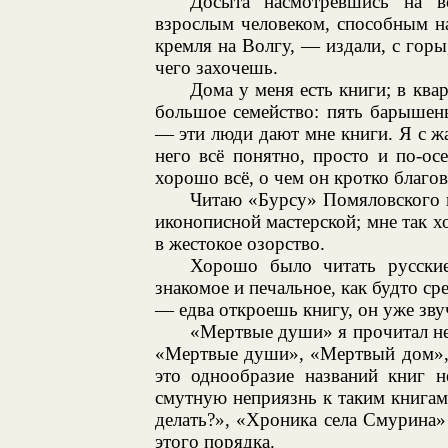
Досыта насмотревшись на в
взрослым человеком, способным н
кремля на Волгу, — издали, с горы
чего захочешь.
Дома у меня есть книги; в ква
большое семейство: пять барышень
— эти люди дают мне книги. Я с ж
него всё понятно, просто и по-ос
хорошо всё, о чем он кротко благов
Читаю «Бурсу» Помяловского и
иконописной мастерской; мне так 
в жестокое озорство.
Хорошо было читать русские
знакомое и печальное, как будто ср
— едва откроешь книгу, он уже зву
«Мертвые души» я прочитал не
«Мертвые души», «Мертвый дом»,
это однообразие названий книг н
смутную неприязнь к таким книгам
делать?», «Хроника села Смурина»
этого порядка.