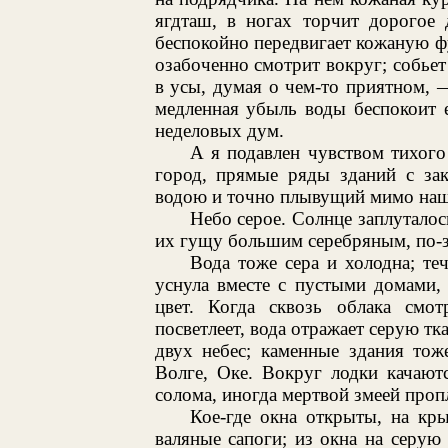
ягдташ, в ногах торчит дорогое 
беспокойно передвигает кожаную фу
озабоченно смотрит вокруг; собьет
в усы, думая о чем-то приятном, —
медленная убыль воды беспокоит е
неделовых дум.
А я подавлен чувством тихого
город, прямые ряды зданий с за
водою и точно плывущий мимо наш
Небо серое. Солнце заплуталос
их гущу большим серебряным, по-з
Вода тоже сера и холодна; теч
уснула вместе с пустыми домами,
цвет. Когда сквозь облака смот
посветлеет, вода отражает серую тк
двух небес; каменные здания тож
Волге, Оке. Вокруг лодки качают
солома, иногда мертвой змеей проп
Кое-где окна открыты, на кр
валяные сапоги; из окна на серу