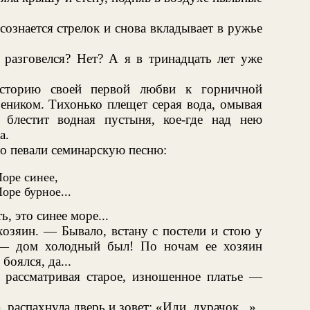
ознается стрелок и снова вкладывает в ружье
разговелся? Нет? А я в тринадцать лет уже
 историю своей первой любви к горничной
чеником. Тихонько плещет серая вода, омывая
 блестит водная пустыня, кое-где над нею
а.
то певали семинарскую песню:
оре синее,
оре бурное...
, это синее море...
озяин. — Бывало, встану с постели и стою у
, — дом холодный был! По ночам ее хозяин
боялся, да...
 рассматривая старое, изношенное платье —
 распахнула дверь и зовет: «Иди, дурачок...»