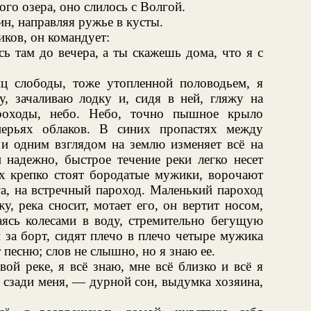
о озера, оно слилось с Волгой.
н, направляя ружье в кусты.
иков, он командует:
ь там до вечера, а ты скажешь дома, что я с
ц слободы, тоже утопленной половодьем, я
, зачаливаю лодку и, сидя в ней, гляжу на
ароходы, небо. Небо, точно пышное крыло
ерьях облаков. В синих пропастях между
 и одним взглядом на землю изменяет всё на
 надежно, быстрое течение реки легко несет
ах крепко стоят бородатые мужики, ворочают
га, на встречный пароход. Маленький пароход
, река сносит, мотает его, он вертит носом,
аясь колесами в воду, стремительно бегущую
и за борт, сидят плечо в плечо четыре мужика
песню; слов не слышно, но я знаю ее.
вой реке, я всё знаю, мне всё близко и всё я
 сзади меня, — дурной сон, выдумка хозяина,