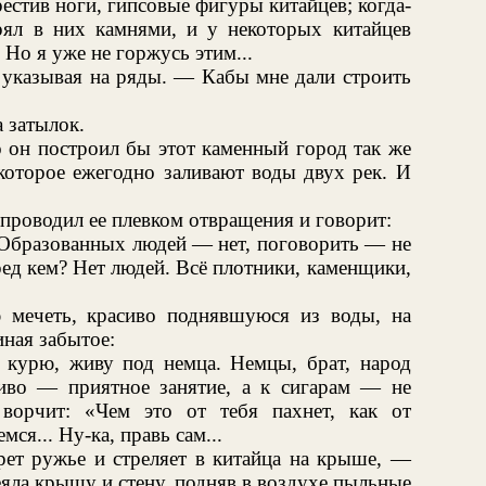
естив ноги, гипсовые фигуры китайцев; когда-
ял в них камнями, и у некоторых китайцев
Но я уже не горжусь этим...
 указывая на ряды. — Кабы мне дали строить
а затылок.
о он построил бы этот каменный город так же
 которое ежегодно заливают воды двух рек. И
опроводил ее плевком отвращения и говорит:
Образованных людей — нет, поговорить — не
ред кем? Нет людей. Всё плотники, каменщики,
 мечеть, красиво поднявшуюся из воды, на
иная забытое:
 курю, живу под немца. Немцы, брат, народ
Пиво — приятное занятие, а к сигарам — не
ворчит: «Чем это от тебя пахнет, как от
ся... Ну-ка, правь сам...
рет ружье и стреляет в китайца на крыше, —
еяла крышу и стену, подняв в воздухе пыльные