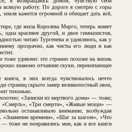
сё, я возвращаюсь домой, чувствую себя
а всякую работу. По дороге я смотрю с горы
, земля кажется огромной и обещает дать всё,
ртире, где жила Королева Марго, теперь живет
, одна красивее другой, и двое гимназистов,
адностью читаю Тургенева и удивляюсь, как у
еннему прозрачно, как чисты его люди и как
естит.
 тоже удивлен: это странно похоже на жизнь
хорошо знакомо отчаяние скуки, перекипающее
 книги, в них всегда чувствовалось нечто
еди страниц скрыто замер великопостный звон,
чит тихонько.
охотно; «Записки из мертвого дома» — тоже;
 «Смерть», «Три смерти», «Живые мощи» —
евольно останавливало внимание, возбуждая
. «Знамение времени», «Шаг за шагом», «Что
 — тоже не понравились мне, как и все книги