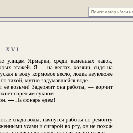
XVI
по улицам Ярмарки, среди каменных лавок,
рых этажей. Я — на веслах, хозяин, сидя на
пуская в воду кормовое весло, лодка неуклюже
 по тихой, мутно задумавшейся воде.
т ее возьми! Задержит она работы, — ворчит
пахнет горелым сукном.
он. — На фонарь едем!
после спада воды, начнутся работы по ремонту
женными усами и сигарой во рту, он не похож
тка, высокие до колен сапоги, через плечо —