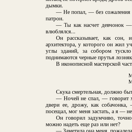
дымки.
— Не попал, — без сожаления с
патрон.
— Ты как насчет девчонок — 
влюблялся...
Он рассказывает, как сон,
архитектора, у которого он жил у
углы зданий, за собором тускло
поднимаются черные прутья лозняк
В иконописной мастерской час
М
М
Скука смертельная, должно быть
— Ночей не спал, — говорит х
двери ее, дрожу, как собачонка
посещал, мог меня застать, а я — не 
Он говорил задумчиво, точно
можно надеть еще раз или нет?
— Заметила она меня, пожалела,