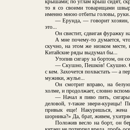
крышами; по углам крыш сидят, скр
то я со своими товарищами швыр
именно мною отбиты головы, руки. 
— Ерунда, — говорит хозяин,
это...
Он свистит, сдвигая фуражку н
А мне почему-то думается, чт
скучно, на этом же низком месте,
Китайские ряды выдумал бы...
Утопив сигару за бортом, он с
— Скушно, Пешко́в! Скушно. 
с кем. Захочется похвастать — а пе
мужики, жулье...
Он смотрит вправо, на белую
холме, и продолжает, словно вспом
— Начал я пиво пить, сигары
деловой, т-такие звери-курицы! 
привык еще! Накуришься, жена 
шорника?» Да, брат, живем, ухитряем
Положив весло на борт, он бе
китаец не потерпел вреда, дробь ос