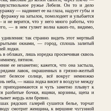
двухствольное ружье Лебеля. Он то и дело
ражку — надвинет ее на глаза, надует губы и
 фуражку на затылок, помолодеет и улыбается
 и не верится, что у него много работы, что
го, — в нем гуляет волна каких-то, видимо,
 удивления: так странно видеть этот мертвый
крытыми окнами, — город, сплошь залитый
ей лодки.
ь в облаках, лишь изредка просвечивая сквозь
имнему, пятном.
ение ее незаметно; кажется, что она застыла,
 рядами лавок, окрашенных в грязно-желтый
рит белесое солнце, всё вокруг немножко
ань неба, — наша лодка висит в воздухе между
е приподнимаются и чуть заметно плывут к
ся разбитые бочки, ящики, корзины, щепа и
лывет жердь или бревно.
ышах рядских галерей сушится белье, торчат
ю воду смотрит женщина, к вершине чугунной