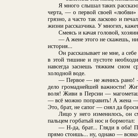
Я много слышал таких рассказо
черта, — о первой своей «любви» 
грязно, а часто так ласково и печа
жизни рассказчика. У многих, каже
Смеясь и качая головой, хозяи
— A жене этого не скажешь, ни-
история...
Он рассказывает не мне, а себ
в этой тишине и пустоте необходи
навсегда заснешь тяжким сном ср
холодной воде.
— Первое — не женись рано! 
дело громаднейшей важности! Жи
воля! Живи в Персии — магометаш
— всё можно поправить! А жена — эт
Это, брат, не сапог — снял да броси
Лицо у него изменилось, он с
пальцем горбатый нос и бормотал:
— Н-да, брат... Гляди в оба!
прямо стоишь... ну, однако — всяко