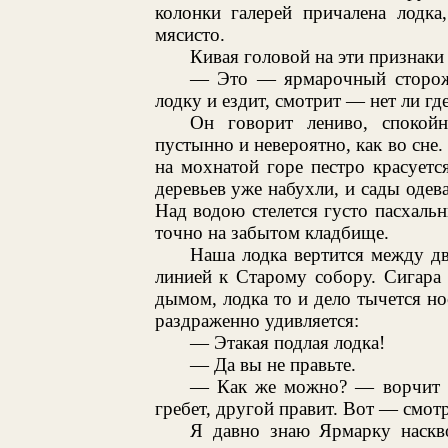
колонки галерей причалена лодк
мясисто.
Кивая головой на эти признаки
— Это — ярмарочный сторож 
лодку и ездит, смотрит — нет ли гд
Он говорит лениво, спокой
пустынно и невероятно, как во сне.
на мохнатой горе пестро красуетс
деревьев уже набухли, и сады одев
Над водою стелется густо пасхальн
точно на забытом кладбище.
Наша лодка вертится между д
линией к Старому собору. Сигара 
дымом, лодка то и дело тычется н
раздраженно удивляется:
— Этакая подлая лодка!
— Да вы не правьте.
— Как же можно? — ворчит о
гребет, другой правит. Вот — смотр
Я давно знаю Ярмарку наскв