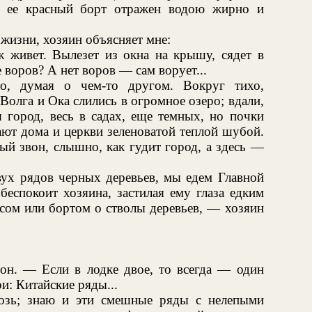
а, ее красный борт отражен водою жирно и
 жизни, хозяин объясняет мне:
живет. Вылезет из окна на крышу, сядет в
е воров? А нет воров — сам ворует...
но, думая о чем-то другом. Вокруг тихо,
 Волга и Ока слились в огромное озеро; вдали,
я город, весь в садах, еще темных, но почки
ают дома и церкви зеленоватой теплой шубой.
ый звон, слышно, как гудит город, а здесь —
вух рядов черных деревьев, мы едем Главной
беспокоит хозяина, застилая ему глаза едким
осом или бортом о стволы деревьев, — хозяин
н. — Если в лодке двое, то всегда — один
и: Китайские ряды...
озь; знаю и эти смешные ряды с нелепыми