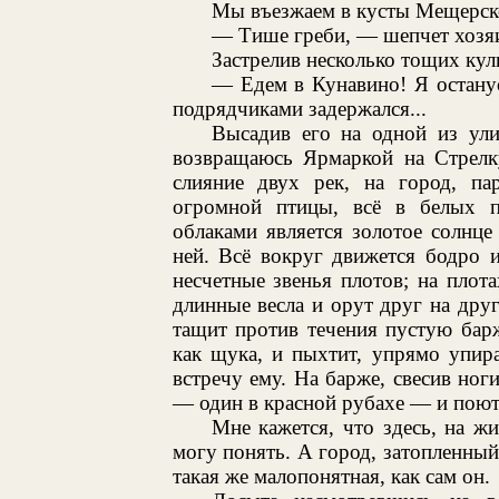
Мы въезжаем в кусты Мещерског
— Тише греби, — шепчет хозяи
Застрелив несколько тощих кул
— Едем в Кунавино! Я останус
подрядчиками задержался...
Высадив его на одной из ули
возвращаюсь Ярмаркой на Стрелку
слияние двух рек, на город, п
огромной птицы, всё в белых п
облаками является золотое солнце
ней. Всё вокруг движется бодро и
несчетные звенья плотов; на плот
длинные весла и орут друг на дру
тащит против течения пустую баржу
как щука, и пыхтит, упрямо упир
встречу ему. На барже, свесив ног
— один в красной рубахе — и поют 
Мне кажется, что здесь, на жи
могу понять. А город, затопленный
такая же малопонятная, как сам он.