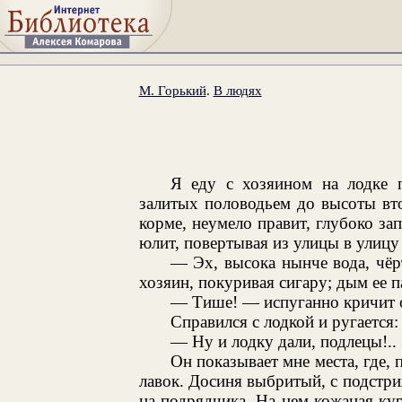
М. Горький
.
В людях
Я еду с хозяином на лодке 
залитых половодьем до высоты вто
корме, неумело правит, глубоко за
юлит, повертывая из улицы в улицу
— Эх, высока нынче вода, чёр
хозяин, покуривая сигару; дым ее 
— Тише! — испуганно кричит 
Справился с лодкой и ругается:
— Ну и лодку дали, подлецы!..
Он показывает мне места, где, 
лавок. Досиня выбритый, с подстри
на подрядчика. На нем кожаная кур