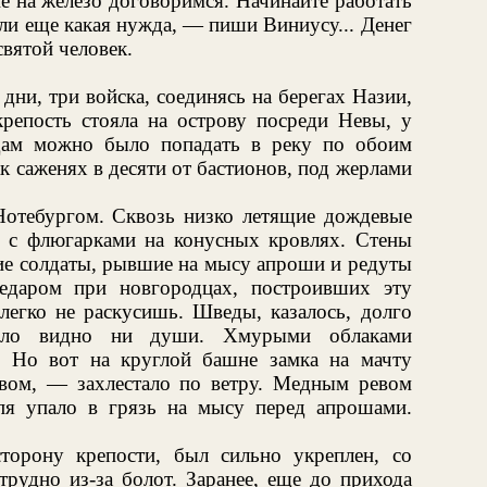
е на железо договоримся. Начинайте работать
ли еще какая нужда, — пиши Виниусу... Денег
святой человек.
дни, три войска, соединясь на берегах Назии,
крепость стояла на острову посреди Невы, у
дам можно было попадать в реку по обоим
к саженях в десяти от бастионов, под жерлами
отебургом. Сквозь низко летящие дождевые
 с флюгарками на конусных кровлях. Стены
ие солдаты, рывшие на мысу апроши и редуты
Недаром при новгородцах, построивших эту
легко не раскусишь. Шведы, казалось, долго
ыло видно ни души. Хмурыми облаками
. Но вот на круглой башне замка на мачту
ьвом, — захлестало по ветру. Медным ревом
пя упало в грязь на мысу перед апрошами.
торону крепости, был сильно укреплен, со
трудно из-за болот. Заранее, еще до прихода