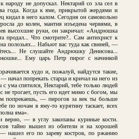
к народу не допускал. Нектарий со зла сел в
ва года. Когда к яме, прикрытой жердями и
ц кидал в него калом. Сегодня он самовольно
росла до колен, мантия изъедена червями, в
дев высохшие руки, он закричал: «Андрюшка
а продал... Что смотрите?.. Сам антихрист к
на полозьях... Набьют вас туда как свиней, —
тесь... Не слушайте Андрюшку Денисова...
окошке... Ему царь Петр пирог с начинкой
рачивается худо и, пожалуй, найдутся такие,
, — начал попрекать старца и кричал на него из
 с ума спятился, Нектарий, тебе только людей
с не трогает, пусть его идет мимо с богом, мы
гом попрекаешь, — пирогов за век ты больше
бе по ночам в яму-то курятину таскает, всех
полна яма».
 и верно, — в углу закопаны куриные кости.
сов тайно вышел из обители и на хорошей
, — нашел его по зареву костров, по ржанию