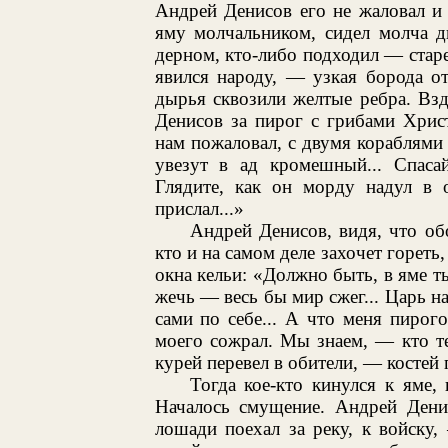
Андрей Денисов его не жаловал и 
яму молчальником, сидел молча д
дерном, кто-либо подходил — старе
явился народу, — узкая борода от
дырья сквозили желтые ребра. Вз
Денисов за пирог с грибами Христ
нам пожаловал, с двумя кораблями 
увезут в ад кромешный... Спасай
Глядите, как он морду надул в 
прислал...»
Андрей Денисов, видя, что обо
кто и на самом деле захочет гореть
окна кельи: «Должно быть, в яме ты
жечь — весь бы мир сжег... Царь на
сами по себе... А что меня пиро
моего сожрал. Мы знаем, — кто те
курей перевел в обители, — костей 
Тогда кое-кто кинулся к яме,
Началось смущение. Андрей Дени
лошади поехал за реку, к войску