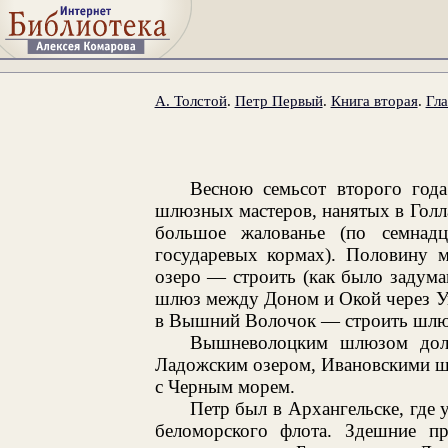
А. Толстой
.
Петр Первый
.
Книга вторая
.
Гла
Весною семьсот второго года
шлюзных мастеров, нанятых в Гол
большое жалованье (по семнадц
государевых кормах). Половину м
озеро — строить (как было задум
шлюз между Доном и Окой через Уп
в Вышний Волочок — строить шлю
Вышневолоцким шлюзом долж
Ладожским озером, Ивановскими ш
с Черным морем.
Петр был в Архангельске, где 
беломорского флота. Здешние пр