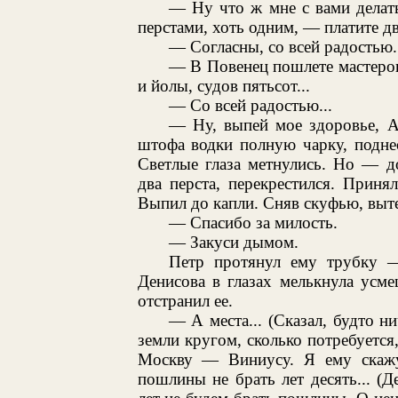
— Ну что ж мне с вами делать
перстами, хоть одним, — платите дв
— Согласны, со всей радостью.
— В Повенец пошлете мастеро
и йолы, судов пятьсот...
— Со всей радостью...
— Ну, выпей мое здоровье, А
штофа водки полную чарку, подне
Светлые глаза метнулись. Но — д
два перста, перекрестился. Принял
Выпил до капли. Сняв скуфью, выт
— Спасибо за милость.
— Закуси дымом.
Петр протянул ему трубку 
Денисова в глазах мелькнула усм
отстранил ее.
— А места... (Сказал, будто ни
земли кругом, сколько потребуется
Москву — Виниусу. Я ему скажу
пошлины не брать лет десять... (