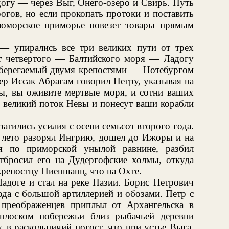
догу — через Выг, Онего-озеро и Свирь. Путь
гов, но если прокопать протоки и поставить
оморское приморье повезет товары прямым
— упирались все три великих пути от трех
т четвертого — Балтийского моря — Ладогу
оберегаемый двумя крепостями — Нотебургом
р Иссак Абрагам говорил Петру, указывая на
ы, вы оживите мертвые моря, и сотни ваших
в великий поток Невы и понесут ваши корабли
ратились усилия с осени семьсот второго года.
 лето разорял Ингрию, дошел до Ижоры и на
я по приморской унылой равнине, разбил
отбросил его на Дудергофские холмы, откуда
 крепостцу Ниеншанц, что на Охте.
адоге и стал на реке Назии. Борис Петрович
да с большой артиллерией и обозами. Петр с
 преображенцев приплыл от Архангельска в
плоском побережьи близ рыбачьей деревни
 в раскольничий погост, что при устье Выга,