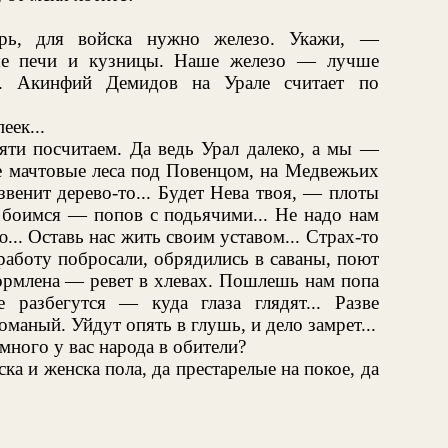
рь, для войска нужно железо. Укажи, —
ные печи и кузницы. Наше железо — лучше
... Акинфий Демидов на Урале считает по
еек...
яти посчитаем. Да ведь Урал далеко, а мы —
ые мачтовые леса под Повенцом, на Медвежьих
венит дерево-то... Будет Нева твоя, — плоты
 боимся — попов с подьячими... Не надо нам
ю... Оставь нас жить своим уставом... Страх-то
 работу побросали, обрядились в саваны, поют
кормлена — ревет в хлевах. Пошлешь нам попа
разбегутся — куда глаза глядят... Разве
маный. Уйдут опять в глушь, и дело замрет...
ного у вас народа в обители?
а и женска пола, да престарелые на покое, да