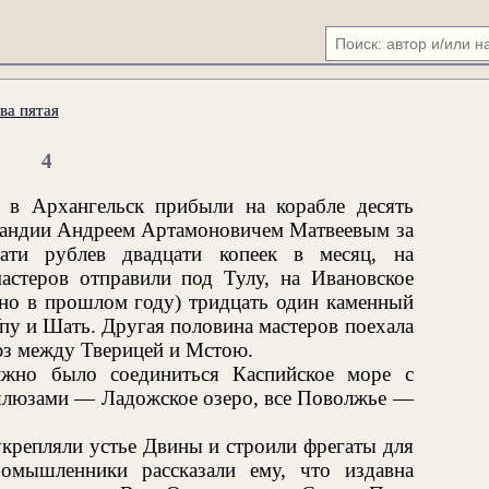
ва пятая
4
 в Архангельск прибыли на корабле десять
ландии Андреем Артамоновичем Матвеевым за
ати рублев двадцати копеек в месяц, на
астеров отправили под Тулу, на Ивановское
ано в прошлом году) тридцать один каменный
у и Шать. Другая половина мастеров поехала
з между Тверицей и Мстою.
но было соединиться Каспийское море с
люзами — Ладожское озеро, все Поволжье —
укрепляли устье Двины и строили фрегаты для
омышленники рассказали ему, что издавна