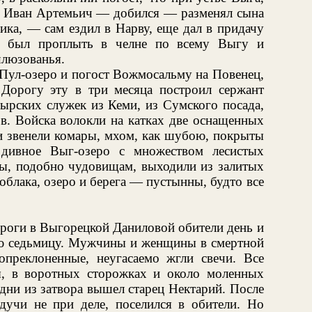
ом Иван Артемьич — добился — разменял сына
ика, — сам ездил в Нарву, еще дал в придачу
ен был проплыть в челне по всему Выгу и
шлюзованья.
Пул-озеро и погост Вожмосальму на Повенец,
Дорогу эту в три месяца построил сержант
тырских служек из Кеми, из Сумского посада,
ов. Войска волокли на катках две оснащенных
 и звенели комары, мхом, как шубою, покрыты
дивное Выг-озеро с множеством лесистых
ы, подобно чудовищам, выходили из залитых
облака, озеро и берега — пустынны, будто все
ороги в Выгорецкой Даниловой обители день и
ую седьмицу. Мужчины и женщины в смертной
преклоненные, неугасаемо жгли свечи. Все
ы, в воротных сторожках и около моленных
 дни из затвора вышел старец Нектарий. После
дучи не при деле, поселился в обители. Но