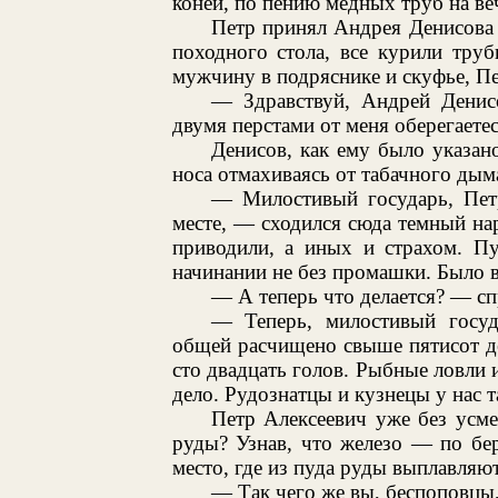
коней, по пению медных труб на ве
Петр принял Андрея Денисова
походного стола, все курили тру
мужчину в подряснике и скуфье, Пе
— Здравствуй, Андрей Денис
двумя перстами от меня оберегаете
Денисов, как ему было указано
носа отмахиваясь от табачного дыма,
— Милостивый государь, Петр
месте, — сходился сюда темный на
приводили, а иных и страхом. П
начинании не без промашки. Было вся
— А теперь что делается? — сп
— Теперь, милостивый госуд
общей расчищено свыше пятисот де
сто двадцать голов. Рыбные ловли 
дело. Рудознатцы и кузнецы у нас так
Петр Алексеевич уже без усм
руды? Узнав, что железо — по бер
место, где из пуда руды выплавляю
— Так чего же вы, беспоповцы,