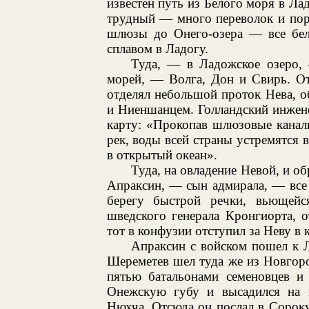
известен путь из Белого моря в Ла
трудный — много переволок и поро
шлюзы до Онего-озера — все бел
сплавом в Ладогу.
Туда, — в Ладожское озеро, 
морей, — Волга, Дон и Свирь. О
отделял небольшой проток Нева, 
и Ниеншанцем. Голландский инжене
карту: «Прокопав шлюзовые канал
рек, воды всей страны устремятся 
в открытый океан».
Туда, на овладение Невой, и об
Апраксин, — сын адмирала, — все
берегу быстрой речки, вьющейс
шведского генерала Кронгиорта, 
тот в конфузии отступил за Неву в
Апраксин с войском пошел к Л
Шереметев шел туда же из Новгоро
пятью батальонами семеновцев и
Онежскую губу и высадился на 
Нюхча. Отсюда он послал в Сороку,