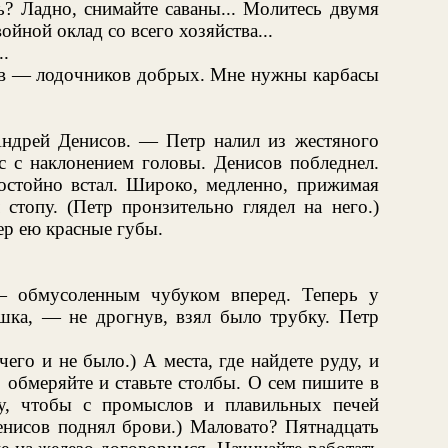
? Ладно, снимайте саваны... Молитесь двумя
ойной оклад со всего хозяйства...
..
в — лодочников добрых. Мне нужны карбасы
ндрей Денисов. — Петр налил из жестяного
с с наклонением головы. Денисов побледнел.
остойно встал. Широко, медленно, прижимая
 стопу. (Петр пронзительно глядел на него.)
ер ею красные губы.
— обмусоленным чубуком вперед. Теперь у
ешка, — не дрогнув, взял было трубку. Петр
чего и не было.) А места, где найдете руду, и
, обмеряйте и ставьте столбы. О сем пишите в
, чтобы с промыслов и плавильных печей
Денисов поднял брови.) Маловато? Пятнадцать