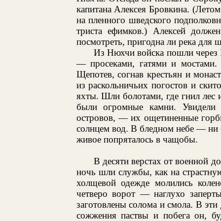
капитана Алексея Бровкина. (Лет
на пленного шведского подполковн
триста ефимков.) Алексей долж
посмотреть, пригодна ли река для 
Из Нюхчи войска пошли через 
— просеками, гатями и мостами. 
Щепотев, согнав крестьян и монас
из раскольничьих погостов и скит
яхты. Шли болотами, где гнил лес
были огромные камни. Увидели 
островов, — их ощетиненные горб
солнцем вод. В бледном небе — ни 
живое попряталось в чащобы.
В десяти верстах от военной д
ночь шли службы, как на страстн
холщевой одежде молились колено
четверо ворот — наглухо заперт
заготовлены солома и смола. В эти
сожжения паствы и побега он, бу