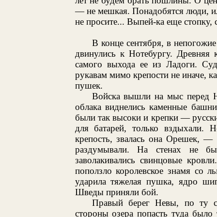
лет не будем брать пошлины. О цен
— не мешкая. Понадобятся люди, и
не просите... Выпей-ка еще стопку, 
В конце сентября, в непогожие 
двинулись к Нотебургу. Древняя 
самого выхода ее из Ладоги. Су
рукавам мимо крепости не иначе, ка
пушек.
Войска вышли на мыс перед Н
облака виднелись каменные башни
были так высоки и крепки — русск
для батарей, только вздыхали. 
крепость, звалась она Орешек, — 
раздумывали. На стенах не б
заволакивались свинцовые кровли
поползло королевское знамя со л
ударила тяжелая пушка, ядро ши
Шведы приняли бой.
Правый берег Невы, по ту с
стороны озера попасть туда было 