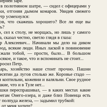
черней заре.
 в полотняном шатре, — сидел с офицерами у
бки, отгоняя дымом комаров. Увидев свежего
тр усмехнулся:
ов, что скажешь хорошего? Все ли еще вы
сь?
, сел к столу, не морщась, но лишь у самого
 сказал честно, светло глядя в глаза:
 Алексеевич... Начинали мы дело на диком
род, всякие люди. Иных лаской в повиновение
ужали тобой, — прости, было... В большом
кое, и такое, что и вспоминать не стоит...
росил Петр.
арь, хозяйство наше стоит прочно. Пашни
сятин да лугов столько же. Коровье стадо —
и коптильни, кожевни и валяльни. Свое рудное
ие, что и в Туле нет...
ешки переспрашивал, — в каких местах какие
егам Онего-озера, и даже близ Повенца есть
т полпуда железа, — задымил трубкой:
 от меня хотите?