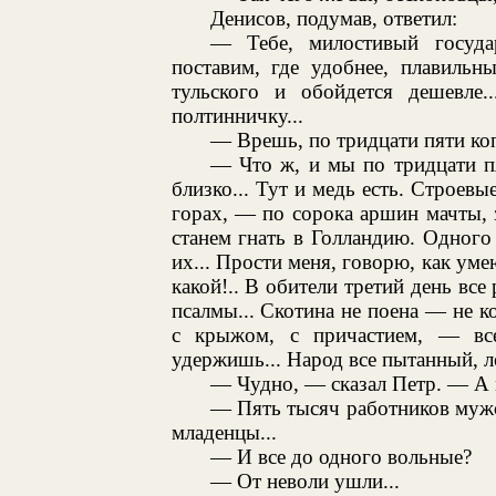
Денисов, подумав, ответил:
— Тебе, милостивый госуда
поставим, где удобнее, плавиль
тульского и обойдется дешевле
полтинничку...
— Врешь, по тридцати пяти коп
— Что ж, и мы по тридцати п
близко... Тут и медь есть. Строев
горах, — по сорока аршин мачты, з
станем гнать в Голландию. Одного
их... Прости меня, говорю, как уме
какой!.. В обители третий день все
псалмы... Скотина не поена — не 
с крыжом, с причастием, — все 
удержишь... Народ все пытанный, ло
— Чудно, — сказал Петр. — А м
— Пять тысяч работников мужск
младенцы...
— И все до одного вольные?
— От неволи ушли...