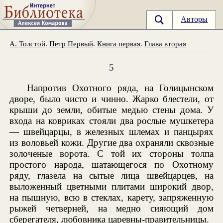
Авторы
А. Толстой
.
Петр Первый
.
Книга первая
.
Глава вторая
5
Напротив Охотного ряда, на Голицынском
дворе, было чисто и чинно. Жарко блестели, от
крыши до земли, обитые медью стены дома. У
входа на ковриках стояли два рослые мушкетера
— швейцарцы, в железных шлемах и панцырях
из воловьей кожи. Другие два охраняли сквозные
золоченые ворота. С той их стороны толпа
простого народа, шатающегося по Охотному
ряду, глазела на сытые лица швейцарцев, на
выложенный цветными плитами широкий двор,
на пышную, всю в стеклах, карету, запряженную
рыжей четверней, на медно сияющий дом
сберегателя, любовника царевны-правительницы.