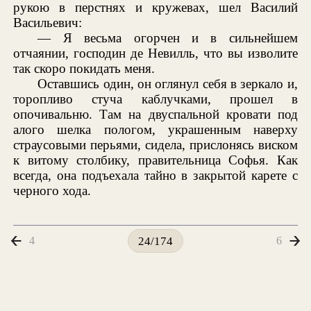
рукою в перстнях и кружевах, шел Василий
Васильевич:
— Я весьма огорчен и в сильнейшем
отчаянии, господин де Невилль, что вы изволите
так скоро покидать меня.
Оставшись один, он оглянул себя в зеркало и,
торопливо стуча каблучками, прошел в
опочивальню. Там на двуспальной кровати под
алого шелка пологом, украшенным наверху
страусовыми перьями, сидела, прислонясь виском
к витому столбику, правительница Софья. Как
всегда, она подъехала тайно в закрытой карете с
черного хода.
4
6
24/174