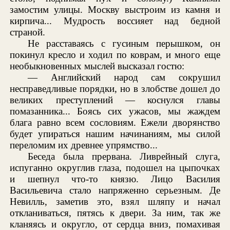
замостим улицы. Москву выстроим из камня и
кирпича... Мудрость воссияет над бедной
страной.
Не расставаясь с гусиным перышком, он
покинул кресло и ходил по коврам, и много еще
необыкновенных мыслей высказал гостю:
— Английский народ сам сокрушил
несправедливые порядки, но в злобстве дошел до
великих преступлений — коснулся главы
помазанника... Боясь сих ужасов, мы жаждем
блага равно всем сословиям. Ежели дворянство
будет упираться нашим начинаниям, мы силой
переломим их древнее упрямство...
Беседа была прервана. Ливрейный слуга,
испуганно округлив глаза, подошел на цыпочках
и шепнул что-то князю. Лицо Василия
Васильевича стало напряженно серьезным. Де
Невилль, заметив это, взял шляпу и начал
откланиваться, пятясь к двери. За ним, так же
кланяясь и округло, от сердца вниз, помахивая