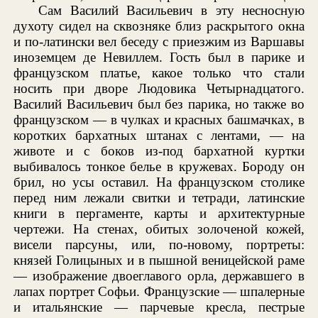
Сам Василий Васильевич в эту несносную
духоту сидел на сквозняке близ раскрытого окна
и по-латински вел беседу с приезжим из Варшавы
иноземцем де Невиллем. Гость был в парике и
французском платье, какое только что стали
носить при дворе Людовика Четырнадцатого.
Василий Васильевич был без парика, но также во
французском — в чулках и красных башмачках, в
коротких бархатных штанах с лентами, — на
животе и с боков из-под бархатной куртки
выбивалось тонкое белье в кружевах. Бороду он
брил, но усы оставил. На французском столике
перед ним лежали свитки и тетради, латинские
книги в пергаменте, карты и архитектурные
чертежи. На стенах, обитых золоченой кожей,
висели парсуны, или, по-новому, портреты:
князей Голицыных и в пышной веницейской раме
— изображение двоеглавого орла, державшего в
лапах портрет Софьи. Французские — шпалерные
и итальянские — парчевые кресла, пестрые