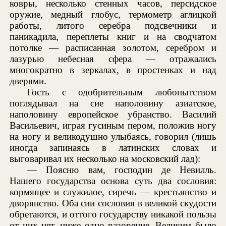
ковры, несколько стенных часов, персидское
оружие, медный глобус, термометр аглицкой
работы, литого серебра подсвечники и
паникадила, переплеты книг и на сводчатом
потолке — расписанная золотом, серебром и
лазурью небесная сфера — отражались
многократно в зеркалах, в простенках и над
дверями.
Гость с одобрительным любопытством
поглядывал на сие наполовину азиатское,
наполовину европейское убранство. Василий
Васильевич, играя гусиным пером, положив ногу
на ногу и великодушно улыбаясь, говорил (лишь
иногда запинаясь в латинских словах и
выговаривал их несколько на московский лад):
— Поясню вам, господин де Невилль.
Нашего государства основа суть два сословия:
кормящее и служилое, сиречь — крестьянство и
дворянство. Оба сии сословия в великой скудости
обретаются, и оттого государству никакой пользы
от них нет, ниже одно разорение. Великим было