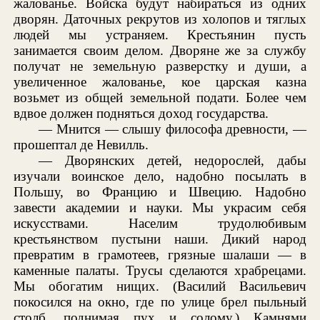
жалованье. Войска будут набираться из одних
дворян. Даточных рекрутов из холопов и тяглых
людей мы устраняем. Крестьянин пусть
занимается своим делом. Дворяне же за службу
получат не земельную разверстку и души, а
увеличенное жалованье, кое царская казна
возьмет из общей земельной подати. Более чем
вдвое должен подняться доход государства.
— Мнится — слышу философа древности, —
прошептал де Невилль.
— Дворянских детей, недорослей, дабы
изучали воинское дело, надобно посылать в
Польшу, во Францию и Швецию. Надобно
завести академии и науки. Мы украсим себя
искусствами. Населим трудолюбивым
крестьянством пустыни наши. Дикий народ
превратим в грамотеев, грязные шалаши — в
каменные палаты. Трусы сделаются храбрецами.
Мы обогатим нищих. (Василий Васильевич
покосился на окно, где по улице брел пыльный
столб, поднимая пух и солому.) Камнями