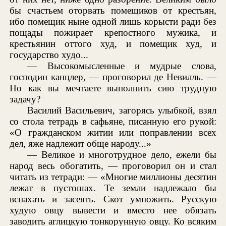
бы счастьем оторвать помещиков от крестьян,
ибо помещик ныне одной лишь корысти ради без
пощады пожирает крепостного мужика, и
крестьянин оттого худ, и помещик худ, и
государство худо...
— Высокомысленные и мудрые слова,
господин канцлер, — проговорил де Невилль. —
Но как вы мечтаете выполнить сию трудную
задачу?
Василий Васильевич, загорясь улыбкой, взял
со стола тетрадь в сафьяне, писанную его рукой:
«О гражданском житии или поправлении всех
дел, яже надлежит обще народу...»
— Великое и многотрудное дело, ежели бы
народ весь обогатить, — проговорил он и стал
читать из тетради: — «Многие миллионы десятин
лежат в пустошах. Те земли надлежало бы
вспахать и засеять. Скот умножить. Русскую
худую овцу вывести и вместо нее обязать
заводить аглицкую тонкорунную овцу. Ко всяким