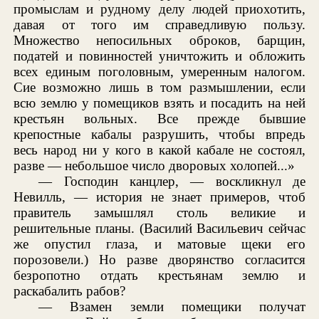
промыслам и рудному делу людей приохотить,
давая от того им справедливую пользу.
Множество непосильных оброков, барщин,
податей и повинностей уничтожить и обложить
всех единым поголовным, умеренным налогом.
Сие возможно лишь в том размышлении, если
всю землю у помещиков взять и посадить на ней
крестьян вольных. Все прежде бывшие
крепостные кабалы разрушить, чтобы впредь
весь народ ни у кого в какой кабале не состоял,
разве — небольшое число дворовых холопей...»
— Господин канцлер, — воскликнул де
Невилль, — история не знает примеров, чтоб
правитель замышлял столь великие и
решительные планы. (Василий Васильевич сейчас
же опустил глаза, и матовые щеки его
порозовели.) Но разве дворянство согласится
безропотно отдать крестьянам землю и
раскабалить рабов?
— Взамен земли помещики получат