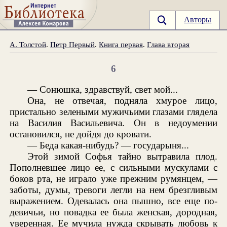
Авторы
А. Толстой
.
Петр Первый
.
Книга первая
.
Глава вторая
6
— Сонюшка, здравствуй, свет мой...
Она, не отвечая, подняла хмурое лицо,
пристально зелеными мужичьими глазами глядела
на Василия Васильевича. Он в недоумении
остановился, не дойдя до кровати.
— Беда какая-нибудь? — государыня...
Этой зимой Софья тайно вытравила плод.
Пополневшее лицо ее, с сильными мускулами с
боков рта, не играло уже прежним румянцем, —
заботы, думы, тревоги легли на нем брезгливым
выражением. Одевалась она пышно, все еще по-
девичьи, но повадка ее была женская, дородная,
уверенная. Ее мучила нужда скрывать любовь к