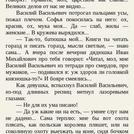
Великих делов от нас не видно...
Василий Васильевич потрогал пальцами усы,
пожал плечом. Софья покосилась на него: ох,
красив, ох, мука моя... Да — слаб, жилы —
женские... В кружева вырядился...
— Так-то, батюшка мой... Книги ты читать
горазд и писать горазд, мысли светлые, — знаю
сама... А вчера после вечерни дядюшка Иван
Михайлович про тебя говорил: «Читал, мол, мне
Василий Васильевич из тетради про смердов, про
мужиков, — подивился я: уж здоров ли головкой
князюшка-то?» И бояре смеялись...
Как девушка, вспыхнул Василий Васильевич,
из-под длинных ресниц метнул лазоревыми
глазами:
— Не для их ума писано!
— Да уж какие ни на есть, — умнее слуг нам
не дадено... Сама терплю: мне бы вот охота
плясать, как польская королева пляшет, или на
соколиную охоту выезжать на коне, сидя бочком