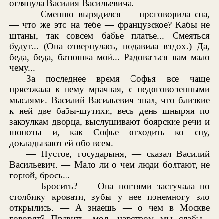
оглянула Василия Васильевича.
— Смешно вырядился — проговорила сна,
— что же это на тебе — французское? Кабы не
штаны, так совсем бабье платье... Смеяться
будут... (Она отвернулась, подавила вздох.) Да,
беда, беда, батюшка мой... Радоваться нам мало
чему...
За последнее время Софья все чаще
приезжала к нему мрачная, с недоговоренными
мыслями. Василий Васильевич знал, что близкие
к ней две бабы-шутихи, весь день шныряя по
закоулкам дворца, выслушивают боярские речи и
шопоты и, как Софье отходить ко сну,
докладывают ей обо всем.
— Пустое, государыня, — сказал Василий
Васильевич. — Мало ли о чем люди болтают, не
горюй, брось...
— Бросить? — Она ногтями застучала по
столбику кровати, зубы у нее понемногу зло
открылись. — А знаешь — о чем в Москве
говорят? Править, мол, царством мы слабы...