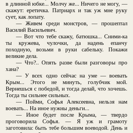
в длинной юбке... Молчу же... Ничего не могу, —
скажут: еретичка. Патриарх и так уж мне руку
сует, как лопату.
— Живем среди монстров, — прошептал
Василий Васильевич.
— Вот что тебе скажу, батюшка... Сними-ка
ты кружева, чулочки, да надень епанчу
походную, возьми в руки сабельку. Покажи
великие дела.
— Что?.. Опять разве были разговоры про
хана?
— У всех одно сейчас на уме — воевать
Крым... Этого не минуть, голубчик мой.
Вернешься с победой, и тогда делай, что хочешь.
Тогда ты сильнее сильных.
— Пойми, Софья Алексеевна, нельзя нам
воевать... На иное нужны деньги...
— Иное будет после Крыма, — твердо
проговорила Софья. — Я уж и грамоту
заготовила: быть тебе большим воеводой. День и