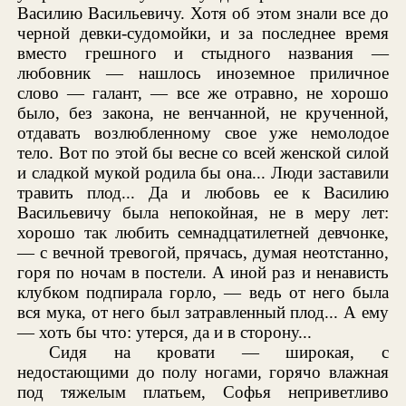
Василию Васильевичу. Хотя об этом знали все до
черной девки-судомойки, и за последнее время
вместо грешного и стыдного названия —
любовник — нашлось иноземное приличное
слово — галант, — все же отравно, не хорошо
было, без закона, не венчанной, не крученной,
отдавать возлюбленному свое уже немолодое
тело. Вот по этой бы весне со всей женской силой
и сладкой мукой родила бы она... Люди заставили
травить плод... Да и любовь ее к Василию
Васильевичу была непокойная, не в меру лет:
хорошо так любить семнадцатилетней девчонке,
— с вечной тревогой, прячась, думая неотстанно,
горя по ночам в постели. А иной раз и ненависть
клубком подпирала горло, — ведь от него была
вся мука, от него был затравленный плод... А ему
— хоть бы что: утерся, да и в сторону...
Сидя на кровати — широкая, с
недостающими до полу ногами, горячо влажная
под тяжелым платьем, Софья неприветливо