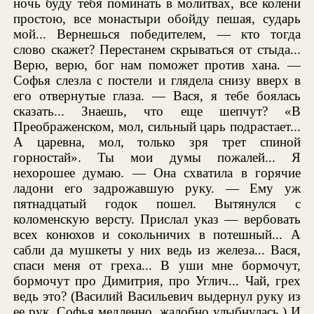
ночь буду тебя поминать в молитвах, все колени
простою, все монастыри обойду пешая, сударь
мой... Вернешься победителем, — кто тогда
слово скажет? Перестанем скрываться от стыда...
Верю, верю, бог нам поможет против хана. —
Софья слезла с постели и глядела снизу вверх в
его отвернутые глаза. — Вася, я тебе боялась
сказать... Знаешь, что еще шепчут? «В
Преображенском, мол, сильный царь подрастает...
А царевна, мол, только зря трет спиной
горностай». Ты мои думы пожалей... Я
нехорошее думаю. — Она схватила в горячие
ладони его задрожавшую руку. — Ему уж
пятнадцатый годок пошел. Вытянулся с
коломенскую версту. Прислал указ — вербовать
всех конюхов и сокольничих в потешный... А
сабли да мушкеты у них ведь из железа... Вася,
спаси меня от греха... В уши мне бормочут,
бормочут про Димитрия, про Углич... Чай, грех
ведь это? (Василий Васильевич выдернул руку из
ее рук. Софья медленно, жалобно улыбнулась.) И