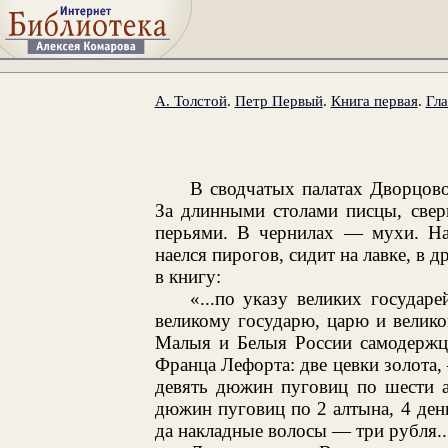
А. Толстой
.
Петр Первый
.
Книга первая
.
Гла
В сводчатых палатах Дворцов
За длинными столами писцы, сверн
перьями. В чернилах — мухи. На
наелся пирогов, сидит на лавке, в д
в книгу:
«...по указу великих государ
великому государю, царю и велик
Малыя и Белыя России самодержцу
Франца Лефорта: две цевки золота, 
девять дюжин пуговиц по шести 
дюжин пуговиц по 2 алтына, 4 ден
да накладные волосы — три рубля..