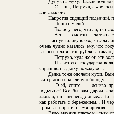
Дунув на муху, Васков поднял 
— Слышь, Петруха, а «волосы
али с малой?
Напротив сидящий подьячий, п
— Пиши с малой.
— Волос у него, что ли, нет св
— А ты — смотри — за такие сл
Нагнув голову влево, чтобы лов
очень чудно казалось ему, что го
волосы, платят три рубля за такую 
— Петруха, куда же он эти вол
— На это его государева воля,
спрашивать, дьяку пожалуюсь.
Дьяка тоже одолели мухи. Вын
вытер лицо и козлиную бороду:
— Э-эй, спите! — лениво пр
подьячие? Все бы вам даром жрат
забыли, шпыни ненадобные... Вот в
как работать с бережением... И чер
Гром вас порази, племя иродово...
Вяло махнув платком, дьяк о