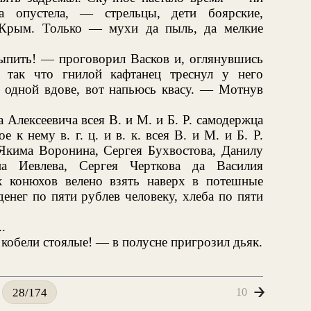
а опустела, — стрельцы, дети боярские,
 Крым. Только — мухи да пыль, да мелкие
выпить! — проговорил Васков и, оглянувшись
, так что гнилой кафтанец треснул у него
одной вдове, вот напьюсь квасу. — Мотнув
тра Алексеевича всея В. и М. и Б. Р. самодержца
 к нему в. г. ц. и в. к. всея В. и М. и Б. Р.
кима Воронина, Сергея Бухвостова, Данилу
на Иевлева, Сергея Черткова да Василия
х конюхов велено взять наверх в потешные
нег по пяти рублев человеку, хлеба по пяти
.
 кобели стоялые! — в полусне пригрозил дьяк.
10
28/174