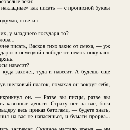
осовелые веки:
 накладные» как писать — с прописной буквы
одумав, ответил:
оих, у младшего государя-то?
ова...
чее писать, Васков тихо закис от смеха, — уж
сударю в немецкой слободе от немок покупают
дрянь.
осы навесит?
 куда захочет, туда и навесит. А будешь еще
ув шелковый платок, помахал он вокруг себя,
икрикнул он. — Разве вы писцы, разве вы
ь казенные деньги. Страху нет на вас, бога
ыдеру весь приказ батогами, — будете знать,
нил на вас не напасешься, и бумаги прорва...
пять задремал. Скучное настало время — ни