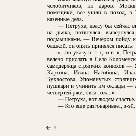
челобитчиков, ни даров. Москв
помещики, все ушли в поход, в
казенные дела.
— Петруха, квасу бы сейчас 
на дьяка, потянулся, вывернулся
подмышками. — Вечером пойду к 
башкой, он опять принялся писать:
«...по указу в. г. ц. и в. к. Пе
велено прислать в Село Коломенское
самодержца стряпчих конюхов — Я
Картина, Ивана Нагибина, Ива
Бухвостова. Упомянутых стряпчи
пушкари и учинить им оклады — де
четвертей ржи, овса тож...»
— Петруха, вот людям счастье..
— Кто еще разговаривает, э-эй,
8