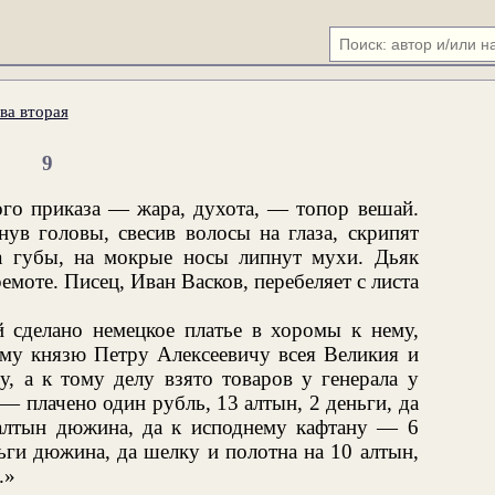
ва вторая
9
ого приказа — жара, духота, — топор вешай.
ув головы, свесив волосы на глаза, скрипят
 губы, на мокрые носы липнут мухи. Дьяк
ремоте. Писец, Иван Васков, перебеляет с листа
ей сделано немецкое платье в хоромы к нему,
ому князю Петру Алексеевичу всея Великия и
, а к тому делу взято товаров у генерала у
— плачено один рубль, 13 алтын, 2 деньги, да
алтын дюжина, да к исподнему кафтану — 6
ьги дюжина, да шелку и полотна на 10 алтын,
.»