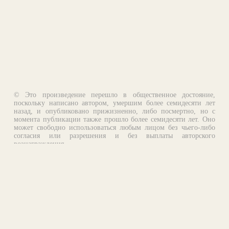
© Это произведение перешло в общественное достояние,
поскольку написано автором, умершим более семидесяти лет
назад, и опубликовано прижизненно, либо посмертно, но с
момента публикации также прошло более семидесяти лет. Оно
может свободно использоваться любым лицом без чьего-либо
согласия или разрешения и без выплаты авторского
вознаграждения.
Email:
otklik@ilibrary.ru
О библиотеке
Реклама на сайте
©1996—2026 Алексей Комаров. Подборка произведений,
оформление, программирование.