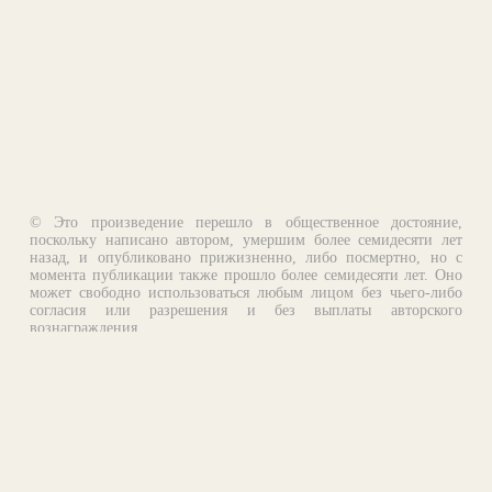
© Это произведение перешло в общественное достояние,
поскольку написано автором, умершим более семидесяти лет
назад, и опубликовано прижизненно, либо посмертно, но с
момента публикации также прошло более семидесяти лет. Оно
может свободно использоваться любым лицом без чьего-либо
согласия или разрешения и без выплаты авторского
вознаграждения.
Email:
otklik@ilibrary.ru
О библиотеке
Реклама на сайте
©1996—2026 Алексей Комаров. Подборка произведений,
оформление, программирование.