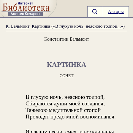
Авторы
К. Бальмонт
.
Картинка («В глухую ночь, неясною толпой...»)
Константин Бальмонт
КАРТИНКА
СОНЕТ
В глухую ночь, неясною толпой,
Сбираются души моей созданья,
Тяжелою медлительной стопой
Проходят предо мной воспоминанья.
Я слышу песни, смех, и восклицанья,