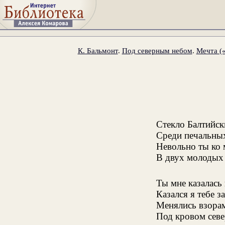
К. Бальмонт
.
Под северным небом
.
Мечта («
Стекло Балтийск
Среди печальных
Невольно ты ко 
В двух молодых 
Ты мне казалась
Казался я тебе 
Менялись взора
Под кровом севе