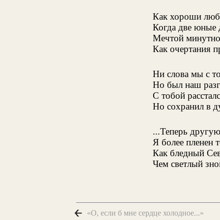
Как хороши любв
Когда две юные
Мечтой минутною
Как очертания п
Ни слова мы с то
Но был наш разг
С тобой рассталс
Но сохранил в 
...Теперь другую
Я более пленен 
Как бледный Сев
Чем светлый зно
«О, если б мне сердце холодное...»