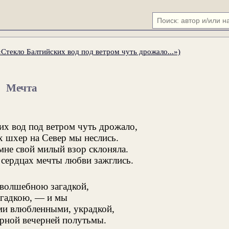
Стекло Балтийских вод под ветром чуть дрожало...»)
Мечта
их вод под ветром чуть дрожало,
 шхер на Север мы неслись.
мне свой милый взор склоняла.
сердцах мечты любви зажглись.
 волшебною загадкой,
загадкою, — и мы
ми влюбленными, украдкой,
рной вечерней полутьмы.