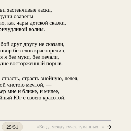
и застенчивые ласки,
 души озарены
, как чары детской сказки,
ричудливой волны.
бой друг другу не сказали,
овор без слов красноречив,
я я без муки, без печали,
душе восторженный порыв.
 страсть, страсть знойную, лелея,
той чистою мечтой, —
ер мне и ближе, и милее,
йный Юг с своею красотой.
«Когда между тучек туманных...»
25/51