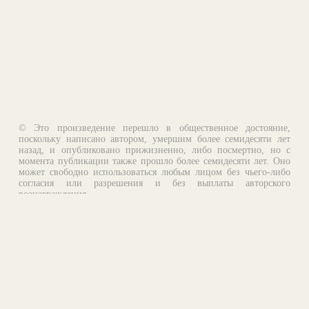
© Это произведение перешло в общественное достояние,
поскольку написано автором, умершим более семидесяти лет
назад, и опубликовано прижизненно, либо посмертно, но с
момента публикации также прошло более семидесяти лет. Оно
может свободно использоваться любым лицом без чьего-либо
согласия или разрешения и без выплаты авторского
вознаграждения.
Email:
otklik@ilibrary.ru
О библиотеке
Реклама на сайте
©1996—2026 Алексей Комаров. Подборка произведений,
оформление, программирование.