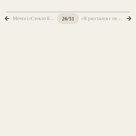
Мечта («Стекло Балтийских вод под ветром чуть дрожало...»)
«Я расстался с печальной Луною...»
26/51