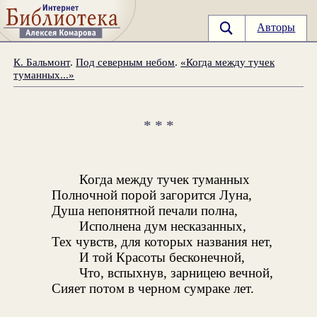
Авторы
К. Бальмонт
.
Под северным небом
.
«Когда между тучек
туманных...»
* * *
Когда между тучек туманных
Полночной порой загорится Луна,
Душа непонятной печали полна,
Исполнена дум несказанных,
Тех чувств, для которых названия нет,
И той Красоты бесконечной,
Что, вспыхнув, зарницею вечной,
Сияет потом в черном сумраке лет.