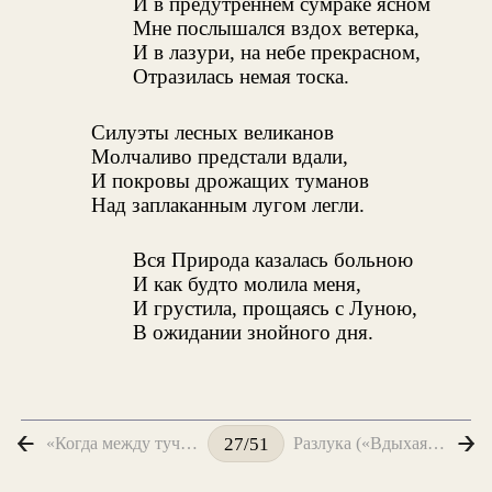
И в предутреннем сумраке ясном
Мне послышался вздох ветерка,
И в лазури, на небе прекрасном,
Отразилась немая тоска.
Силуэты лесных великанов
Молчаливо предстали вдали,
И покровы дрожащих туманов
Над заплаканным лугом легли.
Вся Природа казалась больною
И как будто молила меня,
И грустила, прощаясь с Луною,
В ожидании знойного дня.
«Когда между тучек туманных...»
Разлука («Вдыхая морской освежительный воздух...»)
27/51