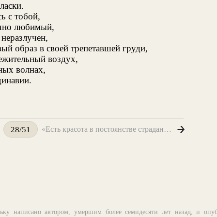
ласки.
ь с тобой,
ечно любимый,
 неразлучен,
вый образ в своей трепетавшей груди,
ежительный воздух,
ных волнах,
динавии.
«Есть красота в постоянстве страдания...»
28/51
ьку написано автором, умершим более семидесяти лет назад, и опу