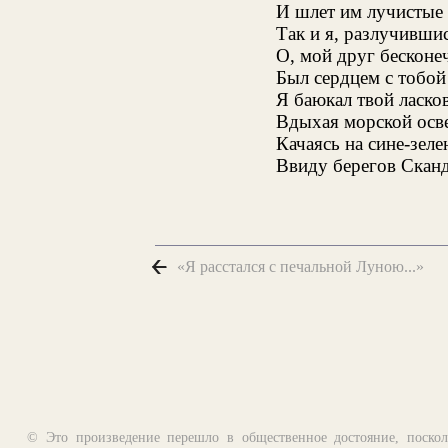
И шлет им лучистые 
Так и я, разлучившис
О, мой друг бескон
Был сердцем с тобой
Я баюкал твой ласко
Вдыхая морской осв
Качаясь на сине-зеле
Ввиду берегов Скан
«Я расстался с печальной Луною...»
© Это произведение перешло в общественное достояние, поскол