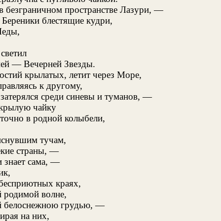
в безграничном пространстве Лазури, —
 Береники блестящие кудри,
Леды,
светил
ней — Вечерней Звезды.
остий крылатых, летит через Море,
правляясь к другому,
 затерялся среди синевы и туманов, —
окрылую чайку
точно в родной колыбели,
виснувшим тучам,
екие страны, —
и знает сама, —
ик,
 бесприютных краях,
й родимой волне,
ей белоснежною грудью, —
ирая на них,