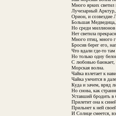
Много ярких светил 
Лучезарный Арктур,
Орион, и созвездие 
Большая Медведица,
Но среди миллионов 
Нет светила прекрас
Много птиц, много г
Бросив берег его, на
Что вдали где-то там
Но только одну бел
С любовью баюкает, 
Морская волна.
Чайка взлетает к на
Чайка умчится в дал
Куда и зачем, вряд л
Но снова, как странн
Уставший бродить в
Прилетит она к сине
Прильнет к ней сво
И Солнце смеется, вз