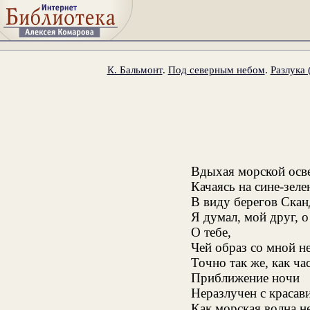
К. Бальмонт
.
Под северным небом
.
Разлука 
Вдыхая морской осв
Качаясь на сине-зеле
В виду берегов Скан
Я думал, мой друг, о
О тебе,
Чей образ со мной н
Точно так же, как 
Приближение ночи
Неразлучен с красав
Как морская волна н