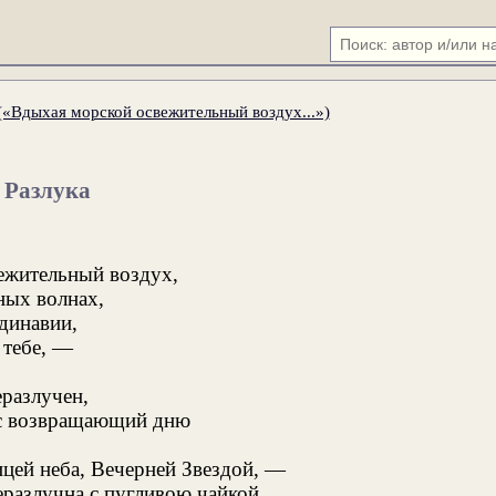
(«Вдыхая морской освежительный воздух...»)
Разлука
ежительный воздух,
ных волнах,
динавии,
 тебе, —
еразлучен,
час возвращающий дню
ицей неба, Вечерней Звездой, —
еразлучна с пугливою чайкой.