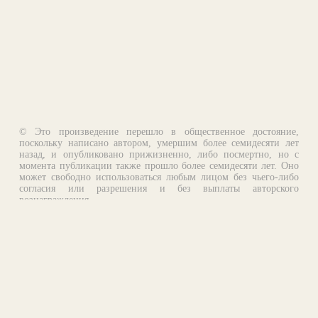
© Это произведение перешло в общественное достояние,
поскольку написано автором, умершим более семидесяти лет
назад, и опубликовано прижизненно, либо посмертно, но с
момента публикации также прошло более семидесяти лет. Оно
может свободно использоваться любым лицом без чьего-либо
согласия или разрешения и без выплаты авторского
вознаграждения.
Email:
otklik@ilibrary.ru
О библиотеке
Реклама на сайте
©1996—2026 Алексей Комаров. Подборка произведений,
оформление, программирование.