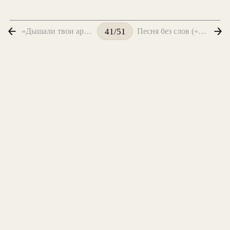
«Дышали твои ароматные плечи...»
Песня без слов («Ландыши, лютики. Ласки любовные...»)
41/51