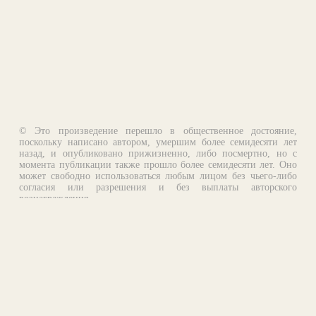
© Это произведение перешло в общественное достояние,
поскольку написано автором, умершим более семидесяти лет
назад, и опубликовано прижизненно, либо посмертно, но с
момента публикации также прошло более семидесяти лет. Оно
может свободно использоваться любым лицом без чьего-либо
согласия или разрешения и без выплаты авторского
вознаграждения.
Email:
otklik@ilibrary.ru
О библиотеке
Реклама на сайте
©1996—2026 Алексей Комаров. Подборка произведений,
оформление, программирование.