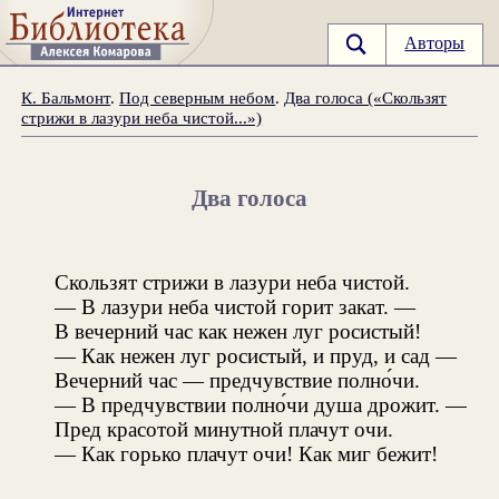
Авторы
К. Бальмонт
.
Под северным небом
.
Два голоса («Скользят
стрижи в лазури неба чистой...»)
Два голоса
Скользят стрижи в лазури неба чистой.
— В лазури неба чистой горит закат. —
В вечерний час как нежен луг росистый!
— Как нежен луг росистый, и пруд, и сад —
Вечерний час — предчувствие полно́чи.
— В предчувствии полно́чи душа дрожит. —
Пред красотой минутной плачут очи.
— Как горько плачут очи! Как миг бежит!