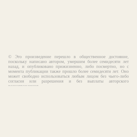
© Это произведение перешло в общественное достояние,
поскольку написано автором, умершим более семидесяти лет
назад, и опубликовано прижизненно, либо посмертно, но с
момента публикации также прошло более семидесяти лет. Оно
может свободно использоваться любым лицом без чьего-либо
согласия или разрешения и без выплаты авторского
вознаграждения.
Email:
otklik@ilibrary.ru
О библиотеке
Реклама на сайте
©1996—2026 Алексей Комаров. Подборка произведений,
оформление, программирование.