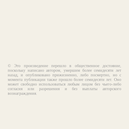
© Это произведение перешло в общественное достояние,
поскольку написано автором, умершим более семидесяти лет
назад, и опубликовано прижизненно, либо посмертно, но с
момента публикации также прошло более семидесяти лет. Оно
может свободно использоваться любым лицом без чьего-либо
согласия или разрешения и без выплаты авторского
вознаграждения.
Email:
otklik@ilibrary.ru
О библиотеке
Реклама на сайте