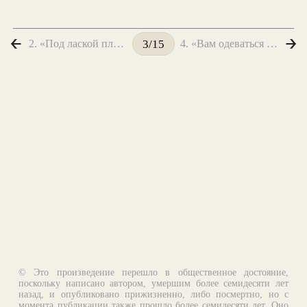
2. «Под лаской плюшевого пледа...»
4. «Вам одеваться было лень...»
3/15
© Это произведение перешло в общественное достояние,
поскольку написано автором, умершим более семидесяти лет
назад, и опубликовано прижизненно, либо посмертно, но с
момента публикации также прошло более семидесяти лет. Оно