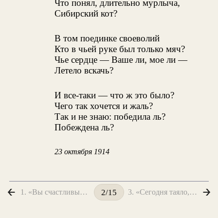
Что понял, длительно мурлыча,
Сибирский кот?
В том поединке своеволий
Кто в чьей руке был только мяч?
Чье сердце — Ваше ли, мое ли —
Летело вскачь?
И все-таки — что ж это было?
Чего так хочется и жаль?
Так и не знаю: победила ль?
Побеждена ль?
23 октября 1914
1. «Вы счастливы? — Не скажете! — Едва ли!..»
3. «Сегодня таяло, сегодня...»
2/15