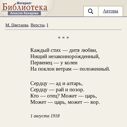
Авторы
М. Цветаева
.
Версты
.
I
* * *
Каждый стих — дитя любви,
Нищий незаконноро́жденный,
Первенец — у колеи
На поклон ветрам — положенный.
Сердцу — ад и алтарь,
Сердцу — рай и позор.
Кто — отец? Может — царь,
Может — царь, может — вор.
1 августа 1918