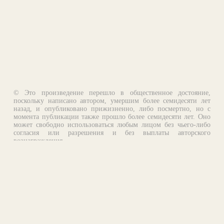
© Это произведение перешло в общественное достояние,
поскольку написано автором, умершим более семидесяти лет
назад, и опубликовано прижизненно, либо посмертно, но с
момента публикации также прошло более семидесяти лет. Оно
может свободно использоваться любым лицом без чьего-либо
согласия или разрешения и без выплаты авторского
вознаграждения.
Email:
otklik@ilibrary.ru
О библиотеке
Реклама на сайте
©1996—2026 Алексей Комаров. Подборка произведений,
оформление, программирование.