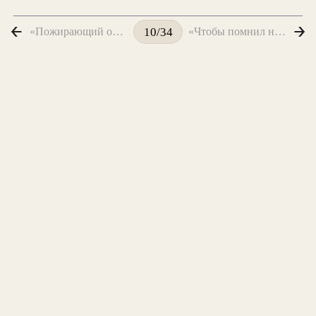
«Пожирающий огонь — мой конь...»
«Чтобы помнил не часочек, не годок...»
10/34