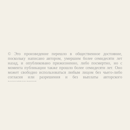
© Это произведение перешло в общественное достояние,
поскольку написано автором, умершим более семидесяти лет
назад, и опубликовано прижизненно, либо посмертно, но с
момента публикации также прошло более семидесяти лет. Оно
может свободно использоваться любым лицом без чьего-либо
согласия или разрешения и без выплаты авторского
вознаграждения.
Email:
otklik@ilibrary.ru
О библиотеке
Реклама на сайте
©1996—2026 Алексей Комаров. Подборка произведений,
оформление, программирование.