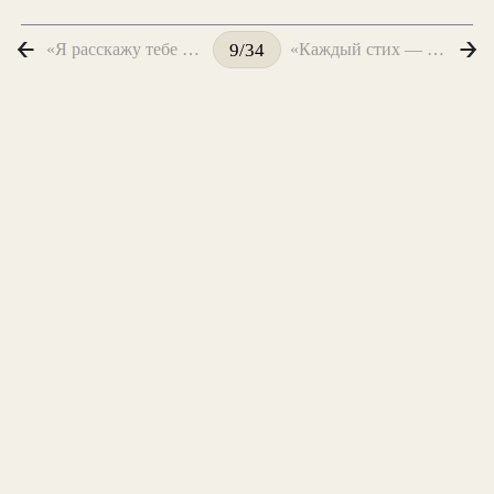
«Я расскажу тебе — про великий обман...»
«Каждый стих — дитя любви...»
9/34