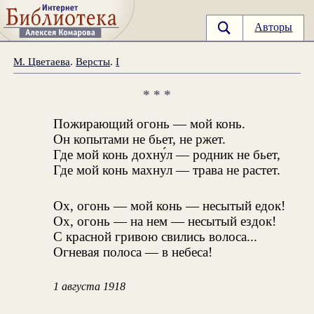
Авторы
М. Цветаева
.
Версты
.
I
* * *
Пожирающий огонь — мой конь.
Он копытами не бьет, не ржет.
Где мой конь дохну́л — родник не бьет,
Где мой конь махнул — трава не растет.
Ох, огонь — мой конь — несытый едок!
Ох, огонь — на нем — несытый ездок!
С красной гривою свились волоса...
Огневая полоса — в небеса!
1 августа 1918